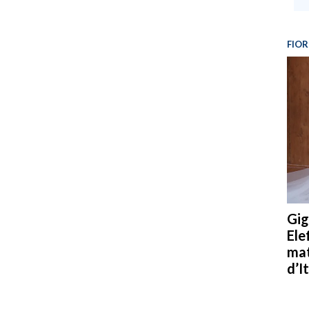
FIOR
Gig
Ele
mat
d’It