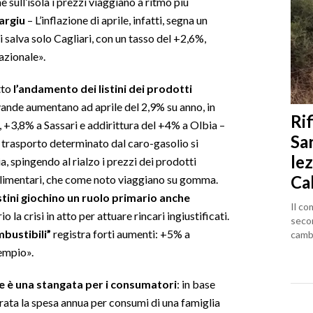
he sull’isola i prezzi viaggiano a ritmo più
argiu
– L’inflazione di aprile, infatti, segna un
 salva solo Cagliari, con un tasso del +2,6%,
azionale».
tto
l’andamento dei listini dei prodotti
 bevande aumentano ad aprile del 2,9% su anno, in
Rif
, +3,8% a Sassari e addirittura del +4% a Olbia –
Sa
i trasporto determinato dal caro-gasolio si
lez
a, spingendo al rialzo i prezzi dei prodotti
Ca
i alimentari, che come noto viaggiano su gomma.
istini giochino un ruolo primario anche
Il co
 la crisi in atto per attuare rincari ingiustificati.
seco
ombustibili”
registra forti aumenti: +5% a
cambi
empio».
ne è una stangata per i consumatori
: in base
ata la spesa annua per consumi di una famiglia