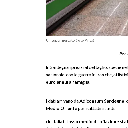
LAVORO
BANDI
SPORT IN SARDEGNA
Un supermercato (foto Ansa)
SPORT
Per 
RISULTATI E CLASSIFICHE
CALCIO
In Sardegna i prezzi al dettaglio, specie n
CALCIO REGIONALE
nazionale, con la guerra in Iran che, ai listi
BASKET
euro annui a famiglia
.
VOLLEY
MOTORI
I dati arrivano da
Adiconsum Sardegna
, 
TENNIS
Medio Oriente
per i cittadini sardi.
ALTRI SPORT
«In Italia
il
tasso medio di inflazione si a
CULTURA