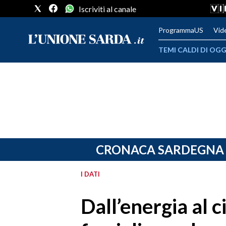
Iscriviti al canale
ProgrammaUS
Vid
TEMI CALDI DI OGG
METEO
COMUNI AL VOTO
VIDEO
FOTO
CRONACA SARDEGNA
CRONACA SARDEGNA
I DATI
CAGLIARI
Dall’energia al c
PROVINCIA DI CAGLIARI
SULCIS IGLESIENTE