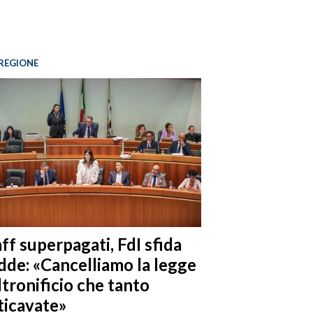
REGIONE
ff superpagati, FdI sfida
dde: «Cancelliamo la legge
ltronificio che tanto
ticavate»