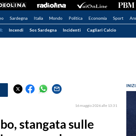
eo
Sardegna
Italia
Mondo
Politica
Economia
Sport
An
I:
Incendi
Sos Sardegna
Incidenti
Cagliari Calcio
INIZ
16 maggio 2026 alle 13:31
ibo, stangata sulle