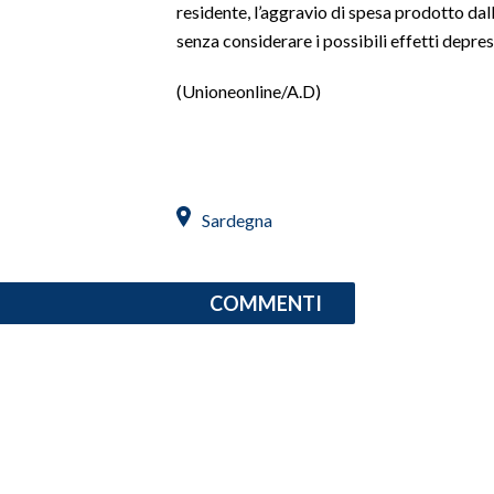
residente, l’aggravio di spesa prodotto dall
senza considerare i possibili effetti depress
INFO AZIENDE
ABBONATI
(Unioneonline/A.D)
ANNUNCI
NECROLOGI
PUBBLICITÀ
SPIAGGE
Sardegna
STORE
COMMENTI