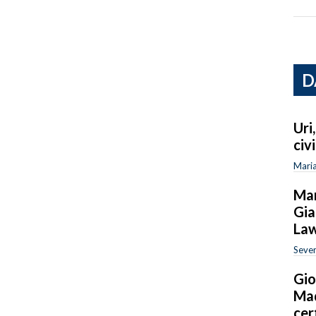
D
Uri
civ
Maria
Man
Gia
La
Sever
Gio
Mad
cer