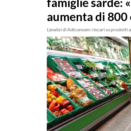
famiglie sarde: 
MEDIO CAMPIDANO
ORISTANO E PROVINCIA
aumenta di 800
SASSARI E PROVINCIA
GALLURA
L’analisi di Adiconsum: rincari su prodotti a
NUORO E PROVINCIA
OGLIASTRA
AGENDA
CRONACA
ITALIA
MONDO
POLITICA
ECONOMIA
SERVIZI ALLE IMPRESE