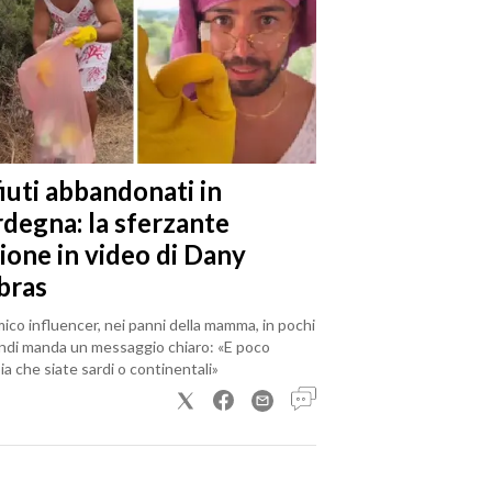
iuti abbandonati in
rdegna: la sferzante
ione in video di Dany
bras
mico influencer, nei panni della mamma, in pochi
ndi manda un messaggio chiaro: «E poco
a che siate sardi o continentali»