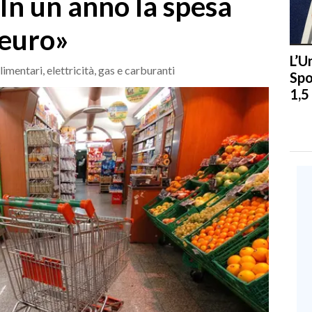
«In un anno la spesa
 euro»
L’U
limentari, elettricità, gas e carburanti
Spo
1,5