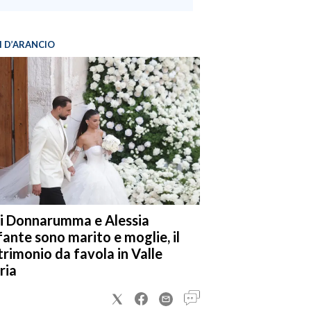
I D’ARANCIO
i Donnarumma e Alessia
fante sono marito e moglie, il
rimonio da favola in Valle
ria