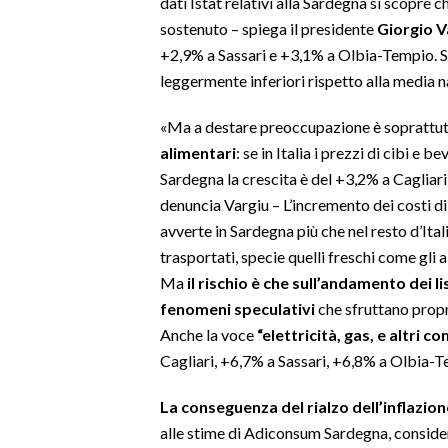
dati Istat relativi alla Sardegna si scopre c
sostenuto – spiega il presidente
Giorgio V
SPETTACOLI
+2,9% a Sassari e +3,1% a Olbia-Tempio. Si
leggermente inferiori rispetto alla media n
GOSSIP
«Ma a destare preoccupazione è soprattu
SALUTE
alimentari
: se in Italia i prezzi di cibi e
Sardegna la crescita è del +3,2% a Cagliari
SARDEGNA TURISMO
denuncia Vargiu – L’incremento dei costi d
avverte in Sardegna più che nel resto d’Itali
SARDI NEL MONDO
trasportati, specie quelli freschi come gl
NOTIZIE
Ma
il rischio è che sull’andamento dei l
EVENTI
fenomeni speculativi
che sfruttano proprio
Anche la voce
“elettricità, gas, e altri c
#CARAUNIONE
Cagliari, +6,7% a Sassari, +6,8% a Olbia-T
3 MINUTI CON
La conseguenza del rialzo dell’inflazio
alle stime di Adiconsum Sardegna, consider
INSULARITÀ