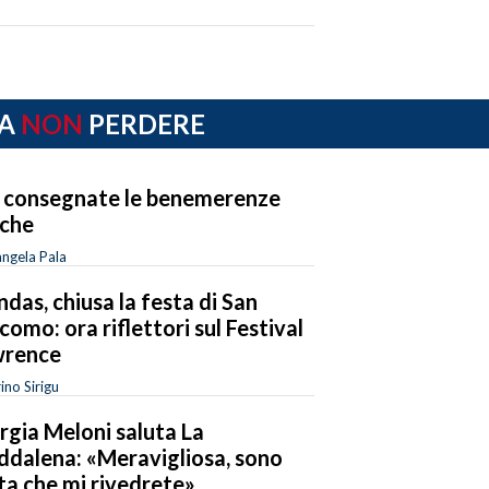
A
NON
PERDERE
, consegnate le benemerenze
iche
ngela Pala
das, chiusa la festa di San
como: ora riflettori sul Festival
wrence
ino Sirigu
rgia Meloni saluta La
dalena: «Meravigliosa, sono
ta che mi rivedrete»