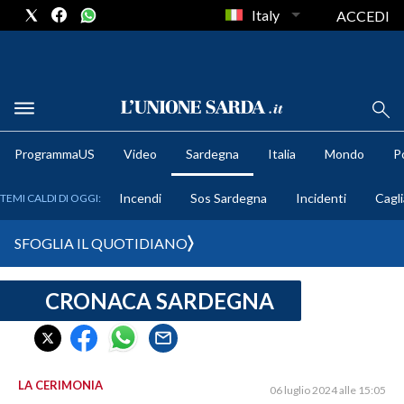
Italy
ACCEDI
METEO
ProgrammaUS
Video
Sardegna
Italia
Mondo
Po
COMUNI AL VOTO
Incendi
Sos Sardegna
Incidenti
Cagli
TEMI CALDI DI OGGI:
VIDEO
SFOGLIA IL QUOTIDIANO
FOTO
CRONACA SARDEGNA
CRONACA SARDEGNA
CAGLIARI
PROVINCIA DI CAGLIARI
SULCIS IGLESIENTE
LA CERIMONIA
06 luglio 2024 alle 15:05