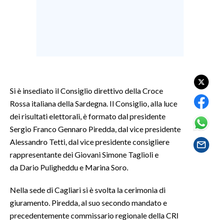
SPETTACOLI
GOSSIP
SALUTE
Si è insediato il Consiglio direttivo della Croce
SARDEGNA TURISMO
Rossa italiana della Sardegna. Il Consiglio, alla luce
dei risultati elettorali, è formato dal presidente
SARDI NEL MONDO
Sergio Franco Gennaro Piredda, dal vice presidente
NOTIZIE
Alessandro Tetti, dal vice presidente consigliere
EVENTI
rappresentante dei Giovani Simone Taglioli e
da Dario Puligheddu e Marina Soro.
#CARAUNIONE
Nella sede di Cagliari si è svolta la cerimonia di
3 MINUTI CON
giuramento. Piredda, al suo secondo mandato e
precedentemente commissario regionale della CRI
INSULARITÀ