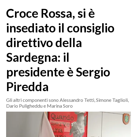
MEDIO CAMPIDANO
Croce Rossa, si è
ORISTANO E PROVINCIA
SASSARI E PROVINCIA
insediato il consiglio
GALLURA
direttivo della
NUORO E PROVINCIA
OGLIASTRA
Sardegna: il
AGENDA
presidente è Sergio
CRONACA
Piredda
ITALIA
MONDO
Gli altri componenti sono Alessandro Tetti, Simone Taglioli,
Dario Puligheddu e Marina Soro
POLITICA
ECONOMIA
SERVIZI ALLE IMPRESE