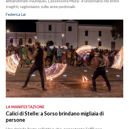
abbandonati ovunque». L’assessora Mura: «Funzionano nei brevi
tragitti, ragioniamo sulle aree pedonali»
Federica Lai
LA MANIFESTAZIONE
Calici di Stelle: a Sorso brindano migliaia di
persone
Una grande festa collettiva che, nonostante l’afflusso