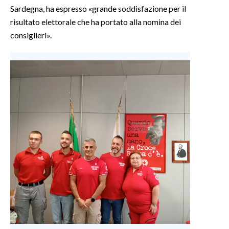
Sardegna, ha espresso «grande soddisfazione per il
risultato elettorale che ha portato alla nomina dei
INFO AZIENDE
consiglieri».
ABBONATI
ANNUNCI
NECROLOGI
PUBBLICITÀ
SPIAGGE
STORE