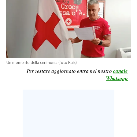
LAVORO
BANDI
SPORT IN SARDEGNA
SPORT
RISULTATI E CLASSIFICHE
Un momento della cerimonia (foto Rais)
CALCIO
Per restare aggiornato entra nel nostro
canale
CALCIO REGIONALE
Whatsapp
BASKET
VOLLEY
MOTORI
TENNIS
ALTRI SPORT
CULTURA