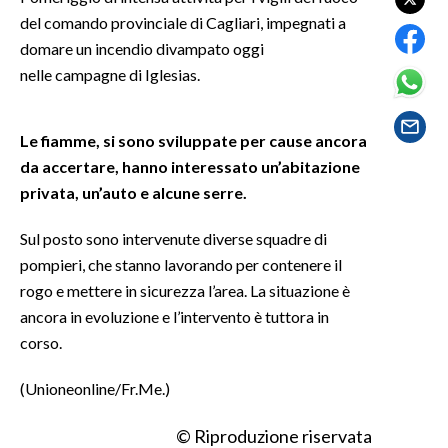
del comando provinciale di Cagliari, impegnati a
SPETTACOLI
domare un incendio divampato oggi
nelle campagne di Iglesias.
GOSSIP
Le fiamme, si sono sviluppate per cause ancora
SALUTE
da accertare, hanno interessato un’abitazione
SARDEGNA TURISMO
privata, un’auto e alcune serre.
SARDI NEL MONDO
Sul posto sono intervenute diverse squadre di
pompieri, che stanno lavorando per contenere il
NOTIZIE
rogo e mettere in sicurezza l’area. La situazione è
EVENTI
ancora in evoluzione e l’intervento è tuttora in
corso.
#CARAUNIONE
(Unioneonline/Fr.Me.)
3 MINUTI CON
© Riproduzione riservata
INSULARITÀ