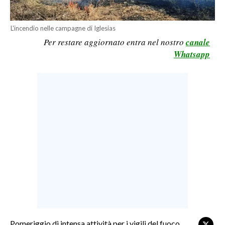
LAVORO
L'incendio nelle campagne di Iglesias
BANDI
Per restare aggiornato entra nel nostro
canale
Whatsapp
SPORT IN SARDEGNA
SPORT
RISULTATI E CLASSIFICHE
CALCIO
CALCIO REGIONALE
BASKET
VOLLEY
MOTORI
TENNIS
ALTRI SPORT
Pomeriggio di intensa attività per i vigili del fuoco
CULTURA