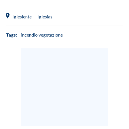
INFO AZIENDE
Iglesiente
Iglesias
ABBONATI
ANNUNCI
Tags:
incendio vegetazione
NECROLOGI
PUBBLICITÀ
SPIAGGE
STORE