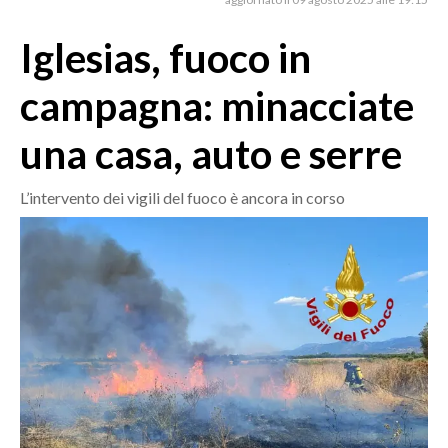
MEDIO CAMPIDANO
ORISTANO E PROVINCIA
Iglesias, fuoco in
SASSARI E PROVINCIA
campagna: minacciate
GALLURA
NUORO E PROVINCIA
una casa, auto e serre
OGLIASTRA
AGENDA
L’intervento dei vigili del fuoco è ancora in corso
CRONACA
ITALIA
MONDO
POLITICA
ECONOMIA
SERVIZI ALLE IMPRESE