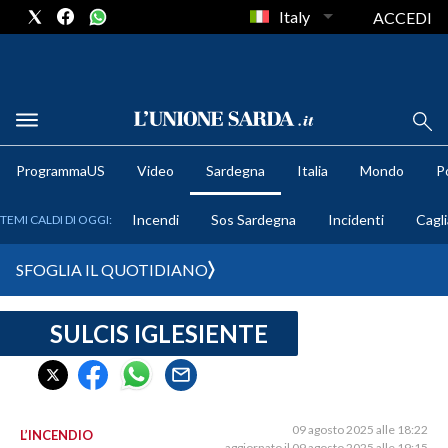
Italy
ACCEDI
METEO
ProgrammaUS
Video
Sardegna
Italia
Mondo
Po
COMUNI AL VOTO
Incendi
Sos Sardegna
Incidenti
Cagli
TEMI CALDI DI OGGI:
VIDEO
SFOGLIA IL QUOTIDIANO
FOTO
SULCIS IGLESIENTE
CRONACA SARDEGNA
CAGLIARI
PROVINCIA DI CAGLIARI
SULCIS IGLESIENTE
09 agosto 2025 alle 18:22
L’INCENDIO
aggiornato il 09 agosto 2025 alle 19:15