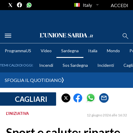
Italy
ACCEDI
METEO
ProgrammaUS
Video
Sardegna
Italia
Mondo
Po
COMUNI AL VOTO
Incendi
Sos Sardegna
Incidenti
Cagli
TEMI CALDI DI OGGI:
VIDEO
SFOGLIA IL QUOTIDIANO
FOTO
CAGLIARI
CRONACA SARDEGNA
CAGLIARI
L’INIZIATIVA
12 giugno 2026 alle 16:32
PROVINCIA DI CAGLIARI
SULCIS IGLESIENTE
Sport e salute: riparte