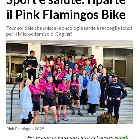
MEDIO CAMPIDANO
il Pink Flamingos Bike
ORISTANO E PROVINCIA
SASSARI E PROVINCIA
Tour solidale che unisce le oncologie sarde e raccoglie fondi
GALLURA
per il Microcitemico di Cagliari
NUORO E PROVINCIA
OGLIASTRA
AGENDA
CRONACA
ITALIA
MONDO
POLITICA
ECONOMIA
Pink Flamingos 2025
Per restare aggiornato entra nel nostro
canale
SERVIZI ALLE IMPRESE