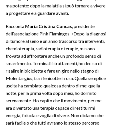
ma potente: dopo la malattia si può tornare a vivere,
INFO AZIENDE
a progettare e a guardare avanti.
ABBONATI
Racconta
Maria Cristina Concas
, presidente
ANNUNCI
dell’associazione Pink Flamingos: «Dopo la diagnosi
NECROLOGI
di tumore al seno e un anno trascorso tra interventi,
PUBBLICITÀ
chemioterapia, radioterapia e terapie, mi sono
trovata ad affrontare anche un profondo senso di
SPIAGGE
smarrimento. Terminati i trattamenti, ho deciso di
STORE
risalire in bicicletta e fare un giro nello stagno di
Molentargius, tra i fenicotteri rosa. Quella semplice
uscita ha cambiato qualcosa dentro di me: quella
notte, per la prima volta dopo mesi, ho dormito
serenamente. Ho capito che il movimento, per me,
era diventato una terapia capace di restituirmi
energia, fiducia e voglia di vivere. Non diciamo che
sarà facile o che tutti avranno lo stesso percorso,