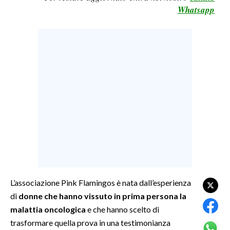
Whatsapp
LAVORO
BANDI
SPORT IN SARDEGNA
SPORT
RISULTATI E CLASSIFICHE
CALCIO
CALCIO REGIONALE
BASKET
VOLLEY
MOTORI
L’associazione Pink Flamingos è nata dall’esperienza
TENNIS
di
donne che hanno vissuto in prima persona la
ALTRI SPORT
malattia oncologica
e che hanno scelto di
trasformare quella prova in una testimonianza
CULTURA