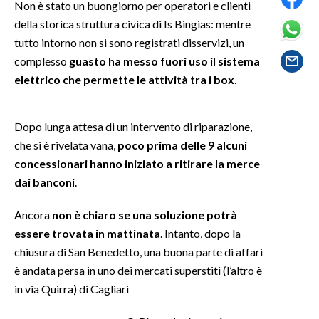
Non è stato un buongiorno per operatori e clienti
della storica struttura civica di Is Bingias: mentre
SPETTACOLI
tutto intorno non si sono registrati disservizi, un
complesso
guasto ha messo fuori uso il sistema
GOSSIP
elettrico che permette le attività tra i box
.
SALUTE
Dopo lunga attesa di un intervento di riparazione,
SARDEGNA TURISMO
che si è rivelata vana,
poco prima delle 9 alcuni
concessionari hanno iniziato a ritirare la merce
SARDI NEL MONDO
dai banconi
.
NOTIZIE
EVENTI
Ancora
non è chiaro se una soluzione potrà
essere trovata in mattinata
. Intanto, dopo la
#CARAUNIONE
chiusura di San Benedetto, una buona parte di affari
è andata persa in uno dei mercati superstiti (l’altro è
3 MINUTI CON
in via Quirra) di Cagliari
INSULARITÀ