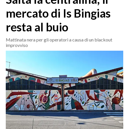
MEDIO CAMPIDANO
mercato di Is Bingias
ORISTANO E PROVINCIA
SASSARI E PROVINCIA
resta al buio
GALLURA
NUORO E PROVINCIA
Mattinata nera per gli operatori a causa di un blackout
improvviso
OGLIASTRA
AGENDA
CRONACA
ITALIA
MONDO
POLITICA
ECONOMIA
SERVIZI ALLE IMPRESE