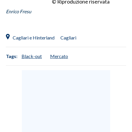
© Riproduzione riservata
Enrico Fresu
INFO AZIENDE
ABBONATI
ANNUNCI
Cagliari e Hinterland
Cagliari
NECROLOGI
PUBBLICITÀ
Tags:
Black-out
Mercato
SPIAGGE
STORE