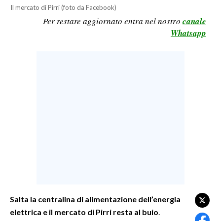
Il mercato di Pirri (foto da Facebook)
LAVORO
Per restare aggiornato entra nel nostro
canale
BANDI
Whatsapp
SPORT IN SARDEGNA
SPORT
RISULTATI E CLASSIFICHE
CALCIO
CALCIO REGIONALE
BASKET
VOLLEY
MOTORI
TENNIS
ALTRI SPORT
Salta la centralina di alimentazione dell’energia
elettrica e il mercato di Pirri resta al buio
.
CULTURA