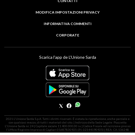
CONTATTI
MODIFICA IMPOSTAZIONI PRIVACY
INFORMATIVA COMMENTI
CORPORATE
Scarica l'app de L'Unione Sarda
2021 L'Unione Sarda S.p.A. Tutti i diritti riservati. É vietata la riproduzione, anche parziale e
con qualsiasi mezzo, di tutti i materiali del sito. | Indirizzo della Sede Legale: Piazzetta
L'Unione Sarda nr. 24 | Capitale sociale 11.400.000,00 i.v. | Codice Fiscale ed iscrizione presso
l'Ufficio Registro Imprese di Cagliari 01687830925 (P.I. 02544190925) | REA: CA-136248