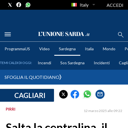
Italy
ACCEDI
METEO
ProgrammaUS
Video
Sardegna
Italia
Mondo
Po
COMUNI AL VOTO
Incendi
Sos Sardegna
Incidenti
Cagli
TEMI CALDI DI OGGI:
VIDEO
SFOGLIA IL QUOTIDIANO
FOTO
CAGLIARI
CRONACA SARDEGNA
CAGLIARI
PIRRI
12 marzo 2025 alle 09:22
PROVINCIA DI CAGLIARI
SULCIS IGLESIENTE
Salta la centralina, il