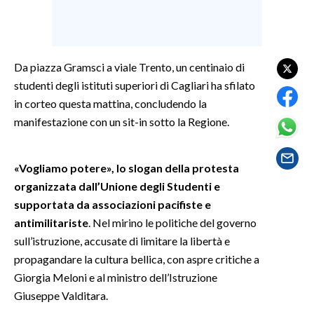
SPETTACOLI
GOSSIP
Da piazza Gramsci a viale Trento, un centinaio di
studenti degli istituti superiori di Cagliari ha sfilato
SALUTE
in corteo questa mattina, concludendo la
manifestazione con un sit-in sotto la Regione.
SARDEGNA TURISMO
SARDI NEL MONDO
«Vogliamo potere», lo slogan della protesta
organizzata dall’Unione degli Studenti e
NOTIZIE
supportata da associazioni pacifiste e
EVENTI
antimilitariste
. Nel mirino le politiche del governo
sull’istruzione, accusate di limitare la libertà e
#CARAUNIONE
propagandare la cultura bellica, con aspre critiche a
3 MINUTI CON
Giorgia Meloni e al ministro dell’Istruzione
Giuseppe Valditara.
INSULARITÀ