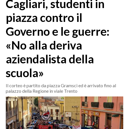
Cagliari, studenti in
MEDIO CAMPIDANO
ORISTANO E PROVINCIA
piazza contro il
SASSARI E PROVINCIA
Governo e le guerre:
GALLURA
NUORO E PROVINCIA
«No alla deriva
OGLIASTRA
AGENDA
aziendalista della
CRONACA
scuola»
ITALIA
Il corteo è partito da piazza Gramsci ed è arrivato fino al
MONDO
palazzo della Regione in viale Trento
POLITICA
ECONOMIA
SERVIZI ALLE IMPRESE