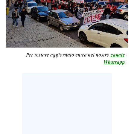
LAVORO
BANDI
SPORT IN SARDEGNA
SPORT
Per restare aggiornato entra nel nostro
canale
RISULTATI E CLASSIFICHE
Whatsapp
CALCIO
CALCIO REGIONALE
BASKET
VOLLEY
MOTORI
TENNIS
ALTRI SPORT
CULTURA