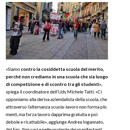
INFO AZIENDE
ABBONATI
ANNUNCI
NECROLOGI
PUBBLICITÀ
SPIAGGE
STORE
«Siamo
contro la cosiddetta scuola del merito,
perché non crediamo in una scuola che sia luogo
di competizione e di scontro tra gli studenti
»,
spiega il coordinatore dell’Uds Michele Tatti. «Ci
opponiamo alla deriva aziendalista della scuola, che
attraverso l’alternanza scuola-lavoro non forma più
menti, ma forza lavoro dapprima gratuita e poi
debole e ricattabile», aggiunge Andrea Ingannato,
del Fgc. Nei cori e nelle proteste dei manifestanti