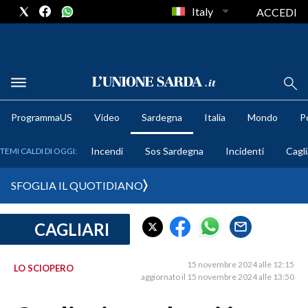
Italy
ACCEDI
METEO
ProgrammaUS
Video
Sardegna
Italia
Mondo
Po
COMUNI AL VOTO
Incendi
Sos Sardegna
Incidenti
Cagli
TEMI CALDI DI OGGI:
VIDEO
SFOGLIA IL QUOTIDIANO
FOTO
CAGLIARI
CRONACA SARDEGNA
CAGLIARI
15 novembre 2024 alle 12:15
LO SCIOPERO
PROVINCIA DI CAGLIARI
aggiornato il 15 novembre 2024 alle 13:50
SULCIS IGLESIENTE