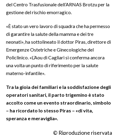
del Centro Trasfusionale dell’ARNAS Brotzu per la
gestione del rischio emorragico.
INFO AZIENDE
ABBONATI
«È stato un vero lavoro di squadra che ha permesso
ANNUNCI
di garantire la salute della mamma e dei tre
NECROLOGI
neonati», ha sottolineato il dottor Piras, direttore di
Emergenze Ostetriche e Ginecologiche del
PUBBLICITÀ
Policlinico. «L’Aou di Cagliari si conferma ancora
SPIAGGE
una volta un punto di riferimento per la salute
STORE
materno-infantile».
Tra la gioia dei familiari e la soddisfazione degli
operatori sanitari, il parto trigemino è stato
accolto come un evento straordinario, simbolo
– ha ricordato lo stesso Piras – «di vita,
speranza e meraviglia».
© Riproduzione riservata