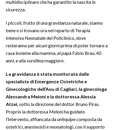
multidisciplinare che ha garantito la nascita in
sicurezza.
SPETTACOLI
I piccoli, frutto di una gravidanza naturale, stanno
GOSSIP
bene e si trovano ora nel reparto di Terapia
Intensiva Neonatale del Policlinico, dove
SALUTE
resteranno per alcuni giorni prima di poter tornare a
casa insieme alla mamma, al papà Fabio Brau, 40
SARDEGNA TURISMO
anni, e alla sorellina maggiore.
SARDI NEL MONDO
La gravidanza è stata monitorata dalle
NOTIZIE
specialiste di Emergenze Ostetriche e
EVENTI
Ginecologiche dell’Aou di Cagliari, la ginecologa
Alessandra Meloni e la dottoressa Alessia
#CARAUNIONE
Atzei,
sotto la direzione del dottor Bruno Piras.
Proprio la dottoressa Meloni ha guidato
3 MINUTI CON
l’intervento, affiancata da un’équipe composta da
ostetrici, anestesisti e neonatologi, con il supporto
INSULARITÀ