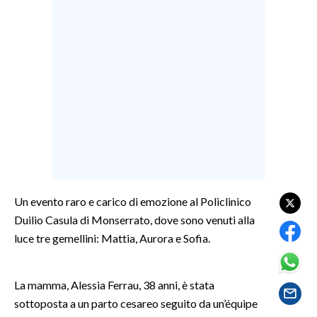
LAVORO
BANDI
SPORT IN SARDEGNA
SPORT
RISULTATI E CLASSIFICHE
CALCIO
CALCIO REGIONALE
BASKET
Un evento raro e carico di emozione al Policlinico
VOLLEY
Duilio Casula di Monserrato, dove sono venuti alla
luce tre gemellini: Mattia, Aurora e Sofia.
MOTORI
TENNIS
ALTRI SPORT
La mamma, Alessia Ferrau, 38 anni, è stata
sottoposta a un parto cesareo seguito da un’équipe
CULTURA