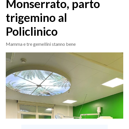
Monserrato, parto
MEDIO CAMPIDANO
ORISTANO E PROVINCIA
trigemino al
SASSARI E PROVINCIA
Policlinico
GALLURA
NUORO E PROVINCIA
Mamma e tre gemellini stanno bene
OGLIASTRA
AGENDA
CRONACA
ITALIA
MONDO
POLITICA
ECONOMIA
SERVIZI ALLE IMPRESE