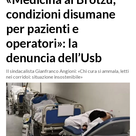
MEDIO CAMPIDANO
condizioni disumane
ORISTANO E PROVINCIA
SASSARI E PROVINCIA
per pazienti e
GALLURA
operatori»: la
NUORO E PROVINCIA
OGLIASTRA
denuncia dell’Usb
AGENDA
Il sindacalista Gianfranco Angioni: «Chi cura si ammala, letti
CRONACA
nei corridoi: situazione insostenibile»
ITALIA
MONDO
POLITICA
ECONOMIA
SERVIZI ALLE IMPRESE