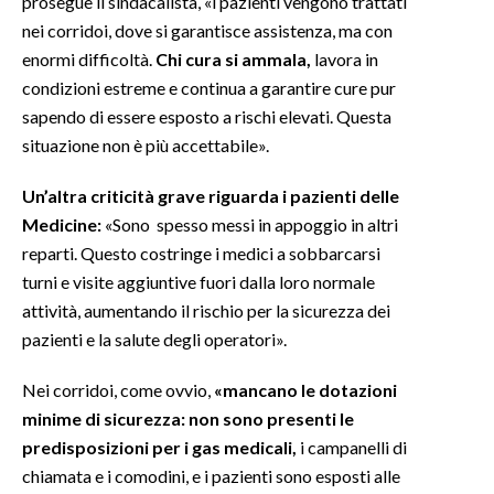
prosegue il sindacalista, «i pazienti vengono trattati
nei corridoi, dove si garantisce assistenza, ma con
INFO AZIENDE
enormi difficoltà.
Chi cura si ammala,
lavora in
ABBONATI
condizioni estreme e continua a garantire cure pur
sapendo di essere esposto a rischi elevati. Questa
ANNUNCI
situazione non è più accettabile».
NECROLOGI
PUBBLICITÀ
Un’altra criticità grave riguarda i pazienti delle
SPIAGGE
Medicine:
«Sono spesso messi in appoggio in altri
STORE
reparti. Questo costringe i medici a sobbarcarsi
turni e visite aggiuntive fuori dalla loro normale
attività, aumentando il rischio per la sicurezza dei
pazienti e la salute degli operatori».
Nei corridoi, come ovvio,
«mancano le dotazioni
minime di sicurezza: non sono presenti le
predisposizioni per i gas medicali,
i campanelli di
chiamata e i comodini, e i pazienti sono esposti alle