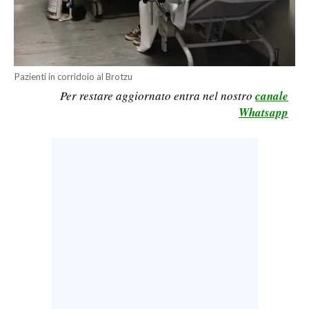
LAVORO
BANDI
SPORT IN SARDEGNA
Pazienti in corridoio al Brotzu
Per restare aggiornato entra nel nostro
canale
SPORT
Whatsapp
RISULTATI E CLASSIFICHE
CALCIO
CALCIO REGIONALE
BASKET
VOLLEY
MOTORI
TENNIS
ALTRI SPORT
CULTURA