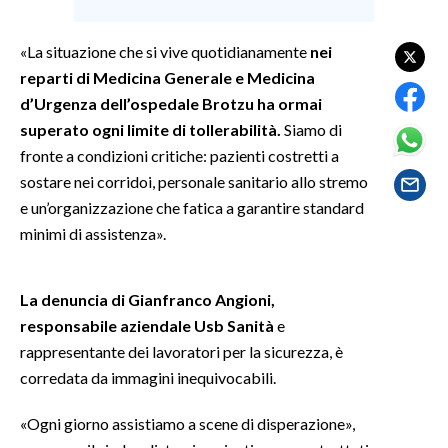
SPETTACOLI
«La situazione che si vive quotidianamente
nei
reparti di Medicina Generale e Medicina
GOSSIP
d’Urgenza dell’ospedale Brotzu ha ormai
superato ogni limite di tollerabilità.
Siamo di
SALUTE
fronte a condizioni critiche: pazienti costretti a
sostare nei corridoi, personale sanitario allo stremo
SARDEGNA TURISMO
e un’organizzazione che fatica a garantire standard
minimi di assistenza».
SARDI NEL MONDO
NOTIZIE
EVENTI
La denuncia di Gianfranco Angioni,
responsabile aziendale Usb Sanità
e
#CARAUNIONE
rappresentante dei lavoratori per la sicurezza, è
corredata da immagini inequivocabili.
3 MINUTI CON
«Ogni giorno assistiamo a scene di disperazione»,
INSULARITÀ