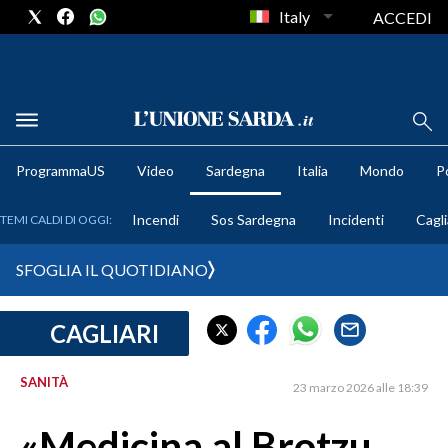
Italy
ACCEDI
METEO
ProgrammaUS
Video
Sardegna
Italia
Mondo
Po
COMUNI AL VOTO
Incendi
Sos Sardegna
Incidenti
Cagli
TEMI CALDI DI OGGI:
VIDEO
SFOGLIA IL QUOTIDIANO
FOTO
CAGLIARI
CRONACA SARDEGNA
CAGLIARI
SANITÀ
23 marzo 2026 alle 18:39
PROVINCIA DI CAGLIARI
SULCIS IGLESIENTE
«Medicina al Brotzu,