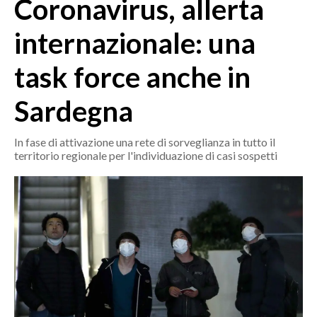
Coronavirus, allerta
MEDIO CAMPIDANO
ORISTANO E PROVINCIA
internazionale: una
SASSARI E PROVINCIA
task force anche in
GALLURA
NUORO E PROVINCIA
Sardegna
OGLIASTRA
AGENDA
In fase di attivazione una rete di sorveglianza in tutto il
territorio regionale per l'individuazione di casi sospetti
CRONACA
ITALIA
MONDO
POLITICA
ECONOMIA
SERVIZI ALLE IMPRESE