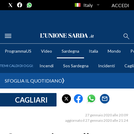
Italy
ACCEDI
METEO
ProgrammaUS
Video
Sardegna
Italia
Mondo
Po
COMUNI AL VOTO
Incendi
Sos Sardegna
Incidenti
Cagli
TEMI CALDI DI OGGI:
VIDEO
SFOGLIA IL QUOTIDIANO
FOTO
CAGLIARI
CRONACA SARDEGNA
CAGLIARI
27 gennaio 2020 alle 20:09
PROVINCIA DI CAGLIARI
aggiornato il 27 gennaio 2020 alle 21:24
SULCIS IGLESIENTE