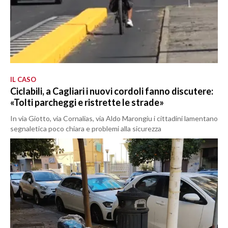
IL CASO
Ciclabili, a Cagliari i nuovi cordoli fanno discutere:
«Tolti parcheggi e ristrette le strade»
In via Giotto, via Cornalias, via Aldo Marongiu i cittadini lamentano
segnaletica poco chiara e problemi alla sicurezza