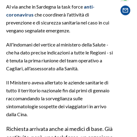
Al via anche in Sardegna la task force
anti-
SPETTACOLI
coronavirus
che coordinerà l'attività di
prevenzione e di sicurezza sanitaria nel caso in cui
GOSSIP
vengano segnalate emergenze.
SALUTE
All'indomani del vertice al ministero della Salute -
che ha dato precise indicazioni a tutte le Regioni - si
SARDEGNA TURISMO
è tenuta la prima riunione del team operativo a
Cagliari, all'assessorato alla Sanità.
SARDI NEL MONDO
NOTIZIE
Il Ministero aveva allertato le aziende sanitarie di
tutto il territorio nazionale fin dai primi di gennaio
EVENTI
raccomandando la sorveglianza sulle
#CARAUNIONE
sintomatologie sospette dei viaggiatori in arrivo
dalla Cina.
3 MINUTI CON
Richiesta arrivata anche ai medici di base. Già
INSULARITÀ