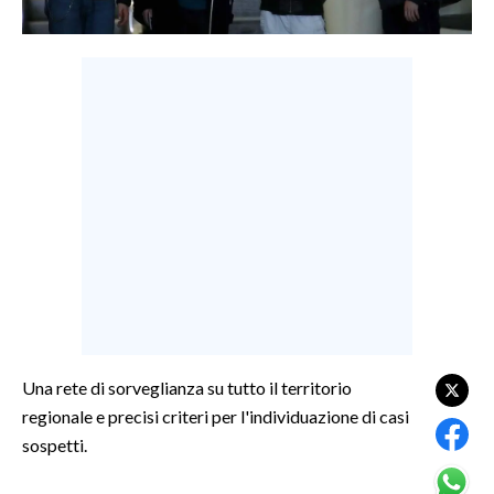
LAVORO
BANDI
SPORT IN SARDEGNA
SPORT
RISULTATI E CLASSIFICHE
CALCIO
CALCIO REGIONALE
BASKET
VOLLEY
MOTORI
Una rete di sorveglianza su tutto il territorio
TENNIS
regionale e precisi criteri per l'individuazione di casi
ALTRI SPORT
sospetti.
CULTURA