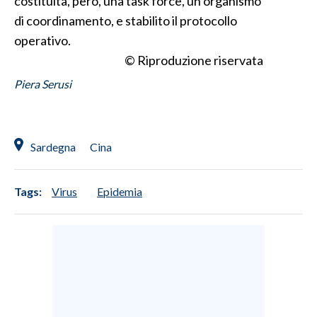
costituita, però, una task force, un organismo
di coordinamento, e stabilito il protocollo
INFO AZIENDE
operativo.
ABBONATI
© Riproduzione riservata
ANNUNCI
Piera Serusi
NECROLOGI
PUBBLICITÀ
SPIAGGE
Sardegna
Cina
STORE
Tags:
Virus
Epidemia