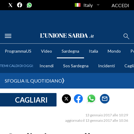
Italy
ACCEDI
METEO
ProgrammaUS
Video
Sardegna
Italia
Mondo
Po
COMUNI AL VOTO
Incendi
Sos Sardegna
Incidenti
Cagli
TEMI CALDI DI OGGI:
VIDEO
SFOGLIA IL QUOTIDIANO
FOTO
CAGLIARI
CRONACA SARDEGNA
CAGLIARI
13 gennaio 2017 alle 10:29
PROVINCIA DI CAGLIARI
aggiornato il 13 gennaio 2017 alle 10:36
SULCIS IGLESIENTE