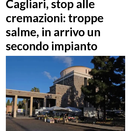
Cagliari, stop alle
MEDIO CAMPIDANO
ORISTANO E PROVINCIA
cremazioni: troppe
SASSARI E PROVINCIA
salme, in arrivo un
GALLURA
NUORO E PROVINCIA
secondo impianto
OGLIASTRA
AGENDA
CRONACA
ITALIA
MONDO
POLITICA
ECONOMIA
SERVIZI ALLE IMPRESE