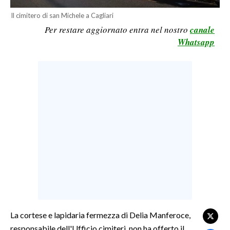
LAVORO
Il cimitero di san Michele a Cagliari
Per restare aggiornato entra nel nostro
canale
BANDI
Whatsapp
SPORT IN SARDEGNA
SPORT
RISULTATI E CLASSIFICHE
CALCIO
CALCIO REGIONALE
BASKET
VOLLEY
MOTORI
TENNIS
ALTRI SPORT
La cortese e lapidaria fermezza di Delia Manferoce,
responsabile dell'Ufficio cimiteri, non ha offerto il
CULTURA