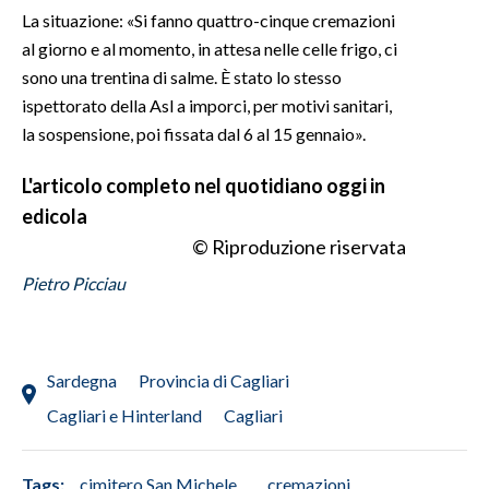
La situazione: «Si fanno quattro-cinque cremazioni
INFO AZIENDE
al giorno e al momento, in attesa nelle celle frigo, ci
sono una trentina di salme. È stato lo stesso
ABBONATI
ispettorato della Asl a imporci, per motivi sanitari,
ANNUNCI
la sospensione, poi fissata dal 6 al 15 gennaio».
NECROLOGI
PUBBLICITÀ
L'articolo
completo nel quotidiano oggi in
edicola
SPIAGGE
© Riproduzione riservata
STORE
Pietro Picciau
Sardegna
Provincia di Cagliari
Cagliari e Hinterland
Cagliari
Tags:
cimitero San Michele
cremazioni