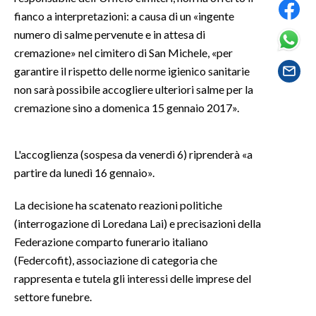
fianco a interpretazioni: a causa di un «ingente
SPETTACOLI
numero di salme pervenute e in attesa di
cremazione» nel cimitero di San Michele, «per
GOSSIP
garantire il rispetto delle norme igienico sanitarie
non sarà possibile accogliere ulteriori salme per la
SALUTE
cremazione sino a domenica 15 gennaio 2017».
SARDEGNA TURISMO
L'accoglienza (sospesa da venerdì 6) riprenderà «a
SARDI NEL MONDO
partire da lunedì 16 gennaio».
NOTIZIE
La decisione ha scatenato reazioni politiche
EVENTI
(interrogazione di Loredana Lai) e precisazioni della
Federazione comparto funerario italiano
#CARAUNIONE
(Federcofit), associazione di categoria che
rappresenta e tutela gli interessi delle imprese del
3 MINUTI CON
settore funebre.
INSULARITÀ