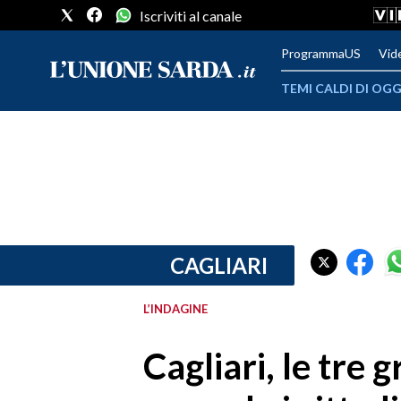
Iscriviti al canale
ProgrammaUS
Vid
TEMI CALDI DI OGG
METEO
COMUNI AL VOTO
VIDEO
FOTO
CAGLIARI
CRONACA SARDEGNA
L’INDAGINE
CAGLIARI
Cagliari, le tre
PROVINCIA DI CAGLIARI
SULCIS IGLESIENTE