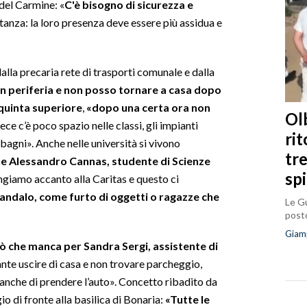
 del Carmine: «
C'è bisogno di sicurezza e
tanza: la loro presenza deve essere più assidua e
dalla precaria rete di trasporti comunale e dalla
in periferia e non posso tornare a casa dopo
 quinta superiore
,
«
dopo una certa ora non
Olb
ece c’è poco spazio nelle classi, gli impianti
ri
i bagni». Anche nelle università si vivono
tr
e Alessandro Cannas, studente di Scienze
sp
ngiamo accanto alla Caritas e questo ci
andalo, come furto di oggetti o ragazze che
Le Gu
posto
Giam
 ciò che manca per Sandra Sergi, assistente di
nte uscire di casa e non trovare parcheggio,
nche di prendere l’auto». Concetto ribadito da
io di fronte alla basilica di Bonaria:
«Tutte le