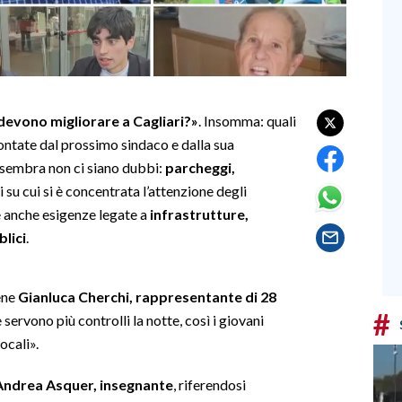
devono migliorare a Cagliari?»
. Insomma: quali
ntate dal prossimo sindaco e dalla sua
 sembra non ci siano dubbi:
parcheggi,
li su cui si è concentrata l’attenzione degli
e anche esigenze legate a
infrastrutture,
blici
.
iene
Gianluca Cherchi, rappresentante di 28
#
servono più controlli la notte, così i giovani
ocali».
Andrea Asquer, insegnante
, riferendosi