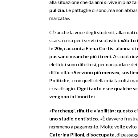
alla situazione che da anni si vive in piazza
pulizia
. Le pattuglie ci sono, ma non abbas
SPETTACOLI
marcata».
GOSSIP
C’è anche la voce degli studenti, allarmati 
scarsa cura per i servizi scolastici.
«
Abito 
SALUTE
le 20», racconta Elena Cortis, alunna di
passano neanche più i treni.
A scuola inv
SARDEGNA TURISMO
elettrici sono difettosi, per non parlare de
difficoltà:
«Servono più mense», sostien
SARDI NEL MONDO
Politiche,
«con quelli della mia facoltà ma
NOTIZIE
crea disagio.
Ogni tanto esce qualche sc
EVENTI
vengono intimorite».
#CARAUNIONE
«Parcheggi, rifiuti e viabilità»: questo
uno studio dentistico.
«È davvero frustra
3 MINUTI CON
nemmeno a pagamento. Molte volte evito a
Caterina Pilloni, disoccupata
,
di passagg
INSULARITÀ