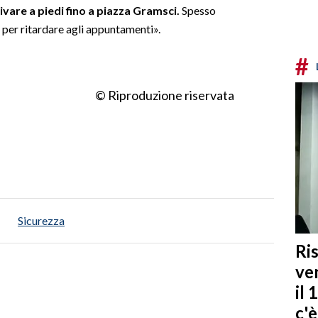
vare a piedi fino a piazza Gramsci.
Spesso
o per ritardare agli appuntamenti».
#
© Riproduzione riservata
Sicurezza
Ris
ven
il 
c'