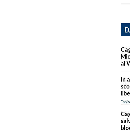
D
Cag
Mic
al 
In a
sco
lib
Ennio
Cag
sal
blo