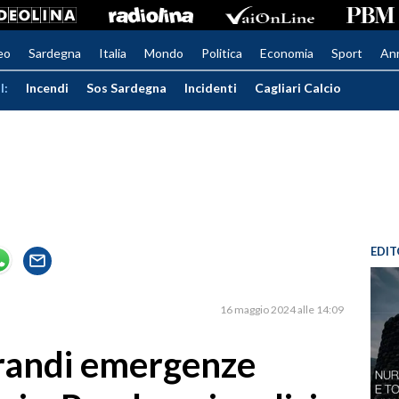
eo
Sardegna
Italia
Mondo
Politica
Economia
Sport
An
I:
Incendi
Sos Sardegna
Incidenti
Cagliari Calcio
EDIT
16 maggio 2024 alle 14:09
 grandi emergenze