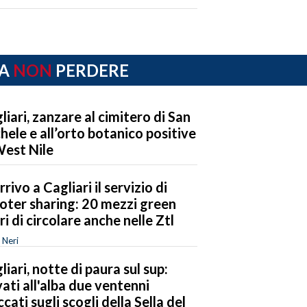
A
NON
PERDERE
liari, zanzare al cimitero di San
hele e all’orto botanico positive
West Nile
rrivo a Cagliari il servizio di
oter sharing: 20 mezzi green
eri di circolare anche nelle Ztl
 Neri
liari, notte di paura sul sup:
vati all'alba due ventenni
ccati sugli scogli della Sella del