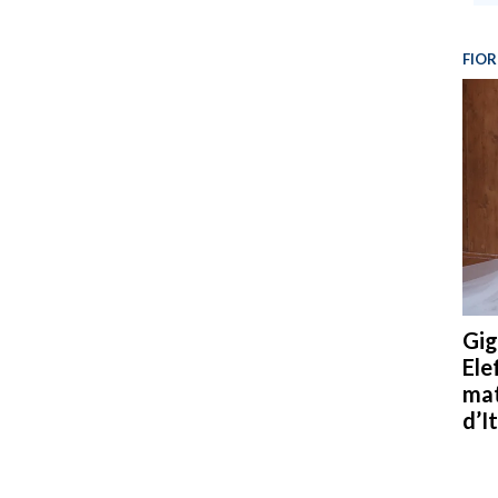
FIOR
Gig
Ele
mat
d’It