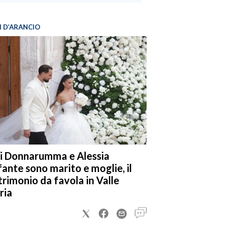
I D’ARANCIO
i Donnarumma e Alessia
fante sono marito e moglie, il
rimonio da favola in Valle
ria