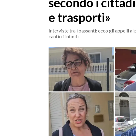
secondo i cittadi
MEDIO CAMPIDANO
ORISTANO E PROVINCIA
e trasporti»
SASSARI E PROVINCIA
GALLURA
Interviste tra i passanti: ecco gli appelli a
cantieri infiniti
NUORO E PROVINCIA
OGLIASTRA
AGENDA
CRONACA
ITALIA
MONDO
POLITICA
ECONOMIA
SERVIZI ALLE IMPRESE