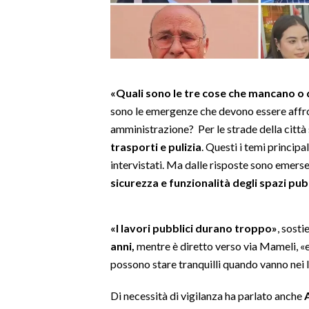
LAVORO
BANDI
SPORT IN SARDEGNA
«Quali sono le tre cose che mancano o 
SPORT
sono le emergenze che devono essere affro
RISULTATI E CLASSIFICHE
amministrazione? Per le strade della città
trasporti e pulizia
. Questi i temi principa
CALCIO
intervistati. Ma dalle risposte sono emers
CALCIO REGIONALE
sicurezza e funzionalità degli spazi pub
BASKET
VOLLEY
«I lavori pubblici durano troppo»
, sost
MOTORI
anni,
mentre è diretto verso via Mameli, «e 
TENNIS
possono stare tranquilli quando vanno nei l
ALTRI SPORT
Di necessità di vigilanza ha parlato anche
CULTURA