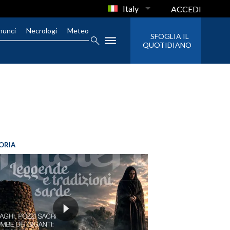
Italy
ACCEDI
nunci
Necrologi
Meteo
SFOGLIA IL
QUOTIDIANO
ORIA