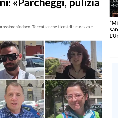
ni: «Parcheggi, pulizia
“Mi
l prossimo sindaco. Toccati anche i temi di sicurezza e
sar
L'U