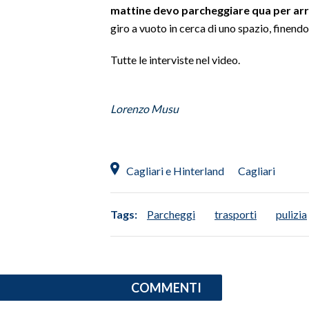
mattine devo parcheggiare qua per arri
giro a vuoto in cerca di uno spazio, finend
INFO AZIENDE
ABBONATI
Tutte le interviste nel video.
ANNUNCI
NECROLOGI
Lorenzo Musu
PUBBLICITÀ
SPIAGGE
STORE
Cagliari e Hinterland
Cagliari
Tags:
Parcheggi
trasporti
pulizia
COMMENTI