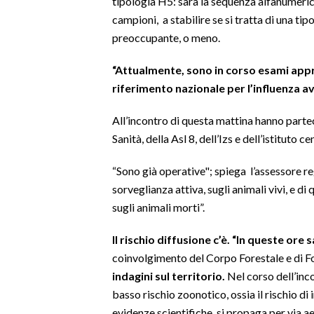
tipologia H5: sarà la sequenza alfanumerica
campioni, a stabilire se si tratta di una ti
SPETTACOLI
preoccupante, o meno.
GOSSIP
“Attualmente, sono in corso esami appro
riferimento nazionale per l’influenza av
SALUTE
All’incontro di questa mattina hanno partec
SARDEGNA TURISMO
Sanità, della Asl 8, dell’Izs e dell’istituto c
SARDI NEL MONDO
“Sono già operative"; spiega l’assessore re
NOTIZIE
sorveglianza attiva, sugli animali vivi, e di 
sugli animali morti”.
EVENTI
Il rischio diffusione c’è. “In queste ore 
#CARAUNIONE
coinvolgimento del Corpo Forestale e di Fo
indagini sul territorio.
Nel corso dell’inc
3 MINUTI CON
basso rischio zoonotico, ossia il rischio di
INSULARITÀ
evidenze scientifiche, si propaga per via ae