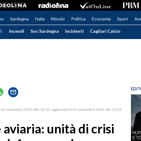
eo
Sardegna
Italia
Mondo
Politica
Economia
Sport
An
I:
Incendi
Sos Sardegna
Incidenti
Cagliari Calcio
EDIT
05 novembre 2022 alle 12:50
aggiornato il 05 novembre 2022 alle 12:53
aviaria: unità di crisi