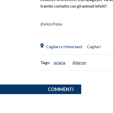
tramite contatto con gli animali infetti”.
INFO AZIENDE
ABBONATI
Enrico Fresu
ANNUNCI
NECROLOGI
PUBBLICITÀ
Cagliari e Hinterland
Cagliari
SPIAGGE
STORE
Tags:
aviaria
Allarme
COMMENTI