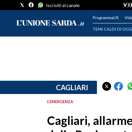
Iscriviti al canale
ProgrammaUS
Vid
TEMI CALDI DI OGG
METEO
COMUNI AL VOTO
VIDEO
FOTO
CAGLIARI
CRONACA SARDEGNA
L’EMERGENZA
CAGLIARI
Cagliari, allarme 
PROVINCIA DI CAGLIARI
SULCIS IGLESIENTE