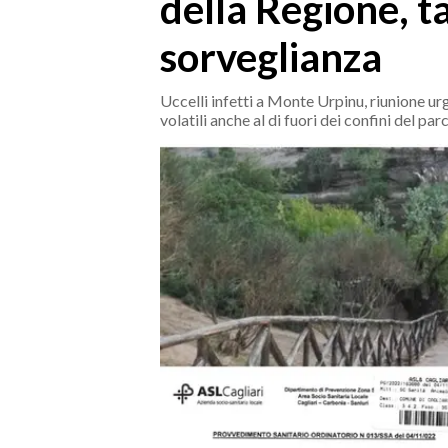
della Regione, t
MEDIO CAMPIDANO
ORISTANO E PROVINCIA
sorveglianza
SASSARI E PROVINCIA
GALLURA
Uccelli infetti a Monte Urpinu, riunione urg
volatili anche al di fuori dei confini del p
NUORO E PROVINCIA
OGLIASTRA
AGENDA
CRONACA
ITALIA
MONDO
POLITICA
ECONOMIA
SERVIZI ALLE IMPRESE