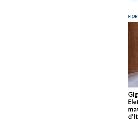
FIOR
Gig
Ele
mat
d’It