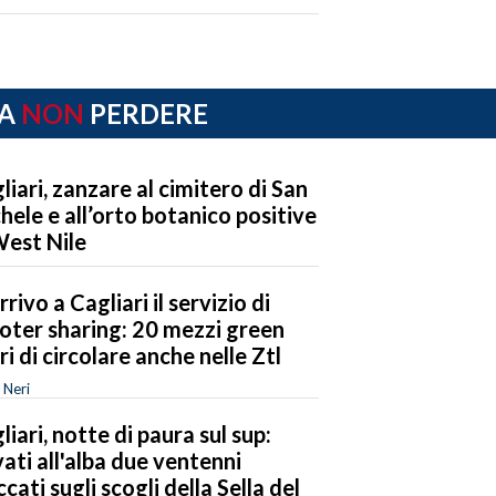
A
NON
PERDERE
liari, zanzare al cimitero di San
hele e all’orto botanico positive
West Nile
rrivo a Cagliari il servizio di
oter sharing: 20 mezzi green
eri di circolare anche nelle Ztl
 Neri
liari, notte di paura sul sup:
vati all'alba due ventenni
ccati sugli scogli della Sella del