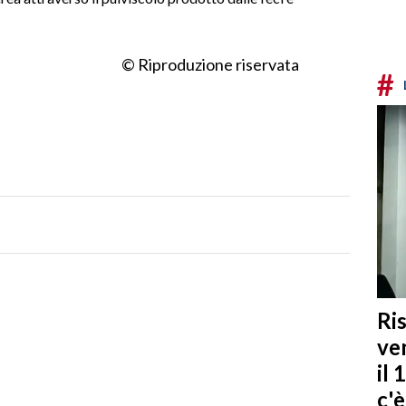
© Riproduzione riservata
#
Ris
ven
il 
c'