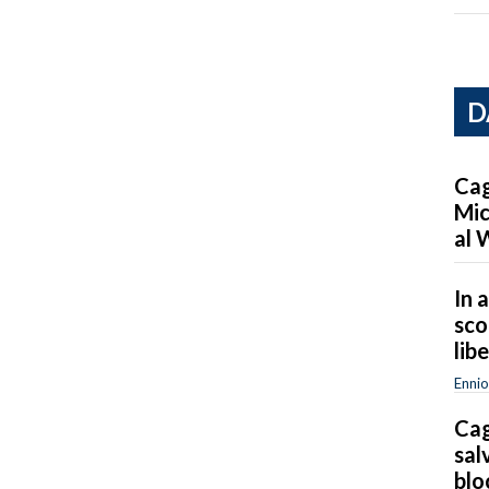
D
Cag
Mic
al 
In a
sco
lib
Ennio
Cag
sal
blo