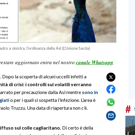
dro a sinistra, l'ordinanza della Asl (L'Unione Sarda)
restare aggiornato entra nel nostro
canale Whatsapp
i
. Dopo la scoperta di alcuni uccelli infetti a
ità di crisi: i controlli sui volatili verranno
arrato per precauzione dalla Asl mentre
sono in
giati
o per i quali si sospetta l’infezione. L’area è
#
aolo Truzzu. Una data di riapertura non c’è.
ffuso sul colle cagliaritano.
Di certo è della