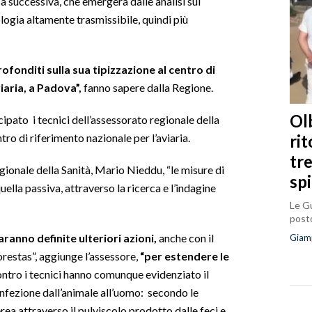
 successiva, che emergerà dalle analisi sui
pologia altamente trasmissibile, quindi più
fonditi sulla sua tipizzazione al centro di
iaria, a Padova”,
fanno sapere dalla Regione.
Olb
ipato i tecnici dell’assessorato regionale della
ri
entro di riferimento nazionale per l’aviaria.
tr
gionale della Sanità, Mario Nieddu, “le misure di
sp
quella passiva, attraverso la ricerca e l’indagine
Le Gu
posto
saranno definite ulteriori azioni,
anche con il
Giam
restas”, aggiunge l’assessore,
“per estendere le
ontro i tecnici hanno comunque evidenziato il
 infezione dall’animale all’uomo: secondo le
rea attraverso il pulviscolo prodotto dalle feci e