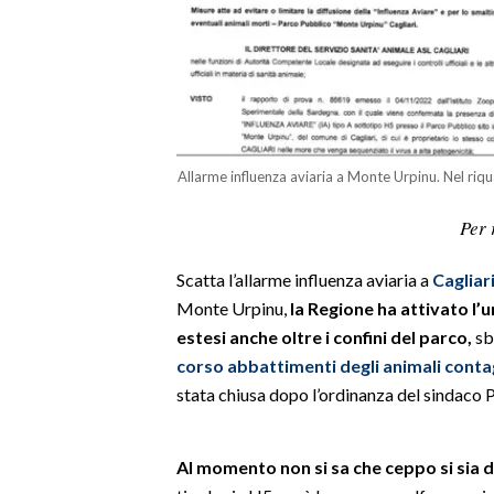
LAVORO
BANDI
SPORT IN SARDEGNA
SPORT
Allarme influenza aviaria a Monte Urpinu. Nel riqua
RISULTATI E CLASSIFICHE
Per 
CALCIO
CALCIO REGIONALE
Scatta l’allarme influenza aviaria a
Cagliar
BASKET
Monte Urpinu,
la Regione ha attivato l’un
estesi anche oltre i confini del parco,
sb
VOLLEY
corso abbattimenti degli animali conta
MOTORI
stata chiusa dopo l’ordinanza del sindaco P
TENNIS
ALTRI SPORT
Al momento non si sa che ceppo si sia di
CULTURA