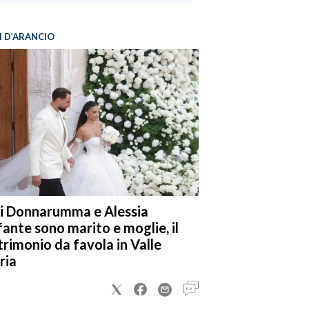
I D’ARANCIO
i Donnarumma e Alessia
fante sono marito e moglie, il
rimonio da favola in Valle
ria