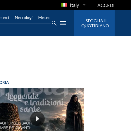
Italy
ACCEDI
nunci
Necrologi
Meteo
SFOGLIA IL
QUOTIDIANO
ORIA