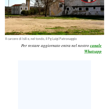
LAVORO
BANDI
SPORT IN SARDEGNA
SPORT
Il carcere di Isili e, nel tondo, il Pg Luigi Patronaggio
Per restare aggiornato entra nel nostro
canale
RISULTATI E CLASSIFICHE
Whatsapp
CALCIO
CALCIO REGIONALE
BASKET
VOLLEY
MOTORI
TENNIS
ALTRI SPORT
CULTURA