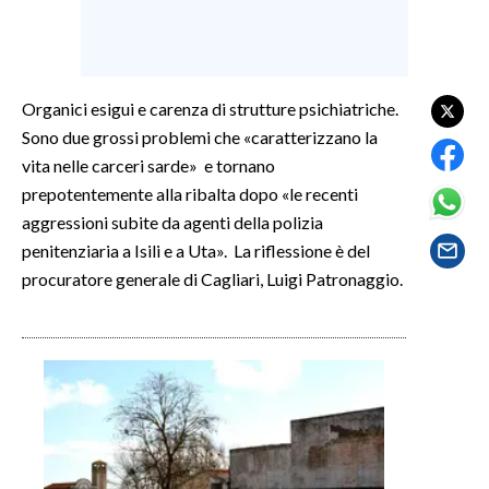
SPETTACOLI
GOSSIP
Organici esigui e carenza di strutture psichiatriche.
Sono due grossi problemi che «caratterizzano la
SALUTE
vita nelle carceri sarde» e tornano
prepotentemente alla ribalta dopo «le recenti
SARDEGNA TURISMO
aggressioni subite da agenti della polizia
penitenziaria a Isili e a Uta». La riflessione è del
SARDI NEL MONDO
procuratore generale di Cagliari, Luigi Patronaggio.
NOTIZIE
EVENTI
#CARAUNIONE
3 MINUTI CON
INSULARITÀ