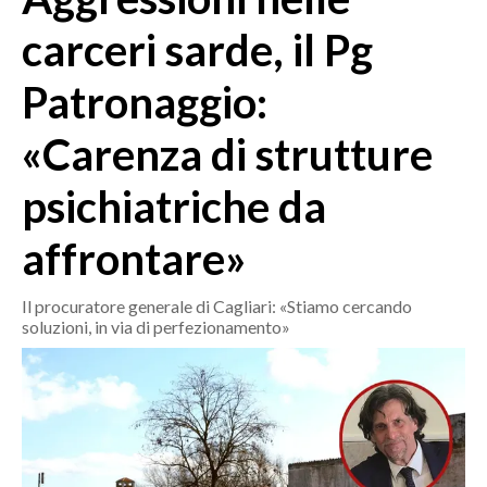
MEDIO CAMPIDANO
carceri sarde, il Pg
ORISTANO E PROVINCIA
SASSARI E PROVINCIA
Patronaggio:
GALLURA
«Carenza di strutture
NUORO E PROVINCIA
OGLIASTRA
psichiatriche da
AGENDA
affrontare»
CRONACA
ITALIA
Il procuratore generale di Cagliari: «Stiamo cercando
MONDO
soluzioni, in via di perfezionamento»
POLITICA
ECONOMIA
SERVIZI ALLE IMPRESE