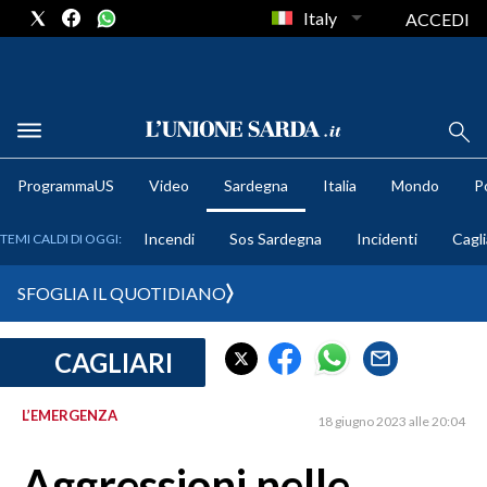
Italy
ACCEDI
METEO
ProgrammaUS
Video
Sardegna
Italia
Mondo
Po
COMUNI AL VOTO
Incendi
Sos Sardegna
Incidenti
Cagli
TEMI CALDI DI OGGI:
VIDEO
SFOGLIA IL QUOTIDIANO
FOTO
CAGLIARI
CRONACA SARDEGNA
CAGLIARI
L’EMERGENZA
18 giugno 2023 alle 20:04
PROVINCIA DI CAGLIARI
SULCIS IGLESIENTE
Aggressioni nelle