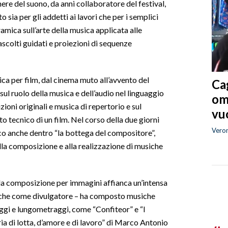
re del suono, da anni collaboratore del festival,
 sia per gli addetti ai lavori che per i semplici
amica sull’arte della musica applicata alle
 ascolti guidati e proiezioni di sequenze
ica per film, dal cinema muto all’avvento del
Cag
sul ruolo della musica e dell’audio nel linguaggio
om
oni originali e musica di repertorio e sul
vuo
 tecnico di un film. Nel corso della due giorni
Vero
o anche dentro “la bottega del compositore”,
alla composizione e alla realizzazione di musiche
lla composizione per immagini affianca un’intensa
 anche come divulgatore – ha composto musiche
aggi e lungometraggi, come “Confiteor” e “I
ria di lotta, d’amore e di lavoro” di Marco Antonio