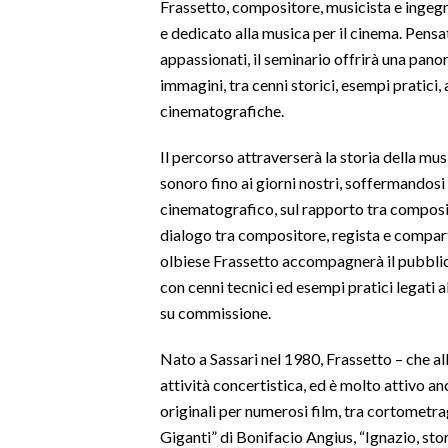
Frassetto, compositore, musicista e ingegne
e dedicato alla musica per il cinema. Pensato
SPETTACOLI
appassionati, il seminario offrirà una panor
immagini, tra cenni storici, esempi pratici,
GOSSIP
cinematografiche.
SALUTE
Il percorso attraverserà la storia della mus
sonoro fino ai giorni nostri, soffermandosi 
SARDEGNA TURISMO
cinematografico, sul rapporto tra composizi
dialogo tra compositore, regista e comparto
SARDI NEL MONDO
olbiese Frassetto accompagnerà il pubblic
NOTIZIE
con cenni tecnici ed esempi pratici legati 
EVENTI
su commissione.
#CARAUNIONE
Nato a Sassari nel 1980, Frassetto – che a
attività concertistica, ed è molto attivo
3 MINUTI CON
originali per numerosi film, tra cortometr
Giganti” di Bonifacio Angius, “Ignazio, sto
INSULARITÀ