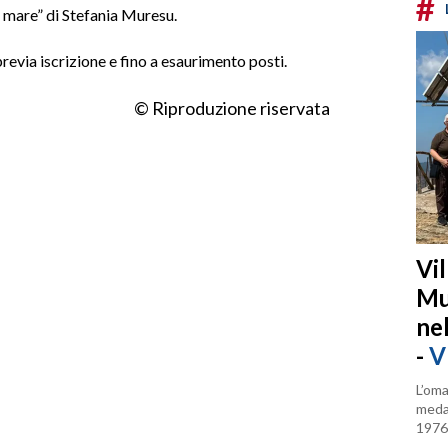
#
a mare” di Stefania Muresu.
revia iscrizione e fino a esaurimento posti.
© Riproduzione riservata
Vi
Mu
ne
-
V
L’oma
medag
1976