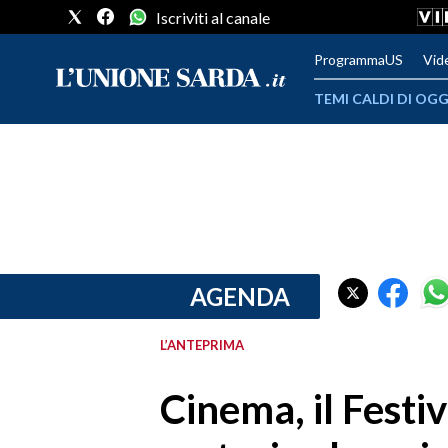
Iscriviti al canale
ProgrammaUS
Vid
TEMI CALDI DI OGG
METEO
COMUNI AL VOTO
VIDEO
FOTO
AGENDA
CRONACA SARDEGNA
L’ANTEPRIMA
CAGLIARI
Cinema, il Festiv
PROVINCIA DI CAGLIARI
SULCIS IGLESIENTE