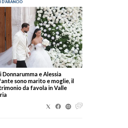
I D’ARANCIO
i Donnarumma e Alessia
fante sono marito e moglie, il
rimonio da favola in Valle
ria