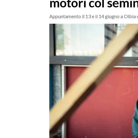
motori col semin
MEDIO CAMPIDANO
ORISTANO E PROVINCIA
Appuntamento il 13 e il 14 giugno a Olbia 
SASSARI E PROVINCIA
GALLURA
NUORO E PROVINCIA
OGLIASTRA
AGENDA
CRONACA
ITALIA
MONDO
POLITICA
ECONOMIA
SERVIZI ALLE IMPRESE