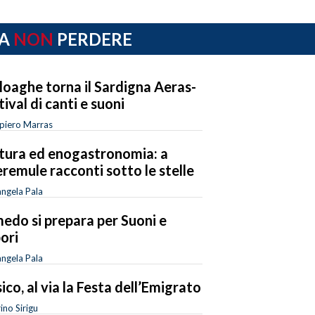
A
NON
PERDERE
loaghe torna il Sardigna Aeras-
tival di canti e suoni
piero Marras
tura ed enogastronomia: a
remule racconti sotto le stelle
ngela Pala
edo si prepara per Suoni e
ori
ngela Pala
ico, al via la Festa dell’Emigrato
ino Sirigu