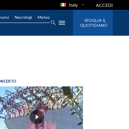
Italy
ACCEDI
nunci
Necrologi
Meteo
SFOGLIA IL
QUOTIDIANO
ONCERTO