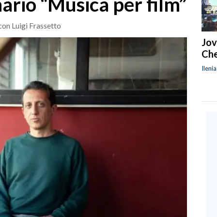
ario “Musica per film”
con Luigi Frassetto
Jov
Che
Ileni