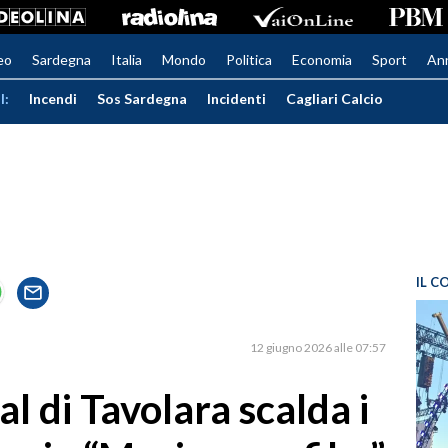
eo
Sardegna
Italia
Mondo
Politica
Economia
Sport
An
I:
Incendi
Sos Sardegna
Incidenti
Cagliari Calcio
IL C
12 giugno 2026 alle 07:57
al di Tavolara scalda i