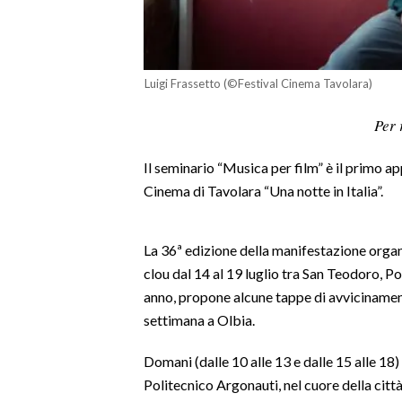
LAVORO
BANDI
Luigi Frassetto (©Festival Cinema Tavolara)
SPORT IN SARDEGNA
Per 
SPORT
Il seminario “Musica per film” è il primo a
RISULTATI E CLASSIFICHE
Cinema di Tavolara “Una notte in Italia”.
CALCIO
CALCIO REGIONALE
BASKET
La 36ª edizione della manifestazione organ
clou dal 14 al 19 luglio tra San Teodoro, Po
VOLLEY
anno, propone alcune tappe di avvicinamento
MOTORI
settimana a Olbia.
TENNIS
ALTRI SPORT
Domani (dalle 10 alle 13 e dalle 15 alle 18)
Politecnico Argonauti, nel cuore della citt
CULTURA