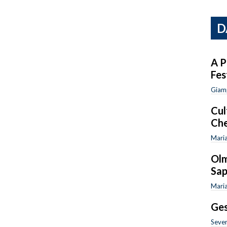
D
A P
Fes
Giam
Cul
Che
Maria
Olm
Sap
Maria
Ges
Sever