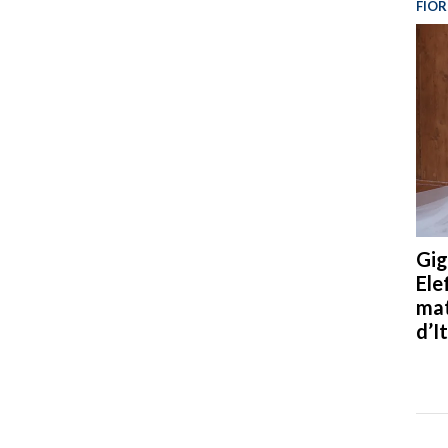
FIOR
Gig
Ele
mat
d’It