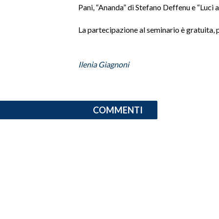
Pani, “Ananda” di Stefano Deffenu e “Luci 
INFO AZIENDE
La partecipazione al seminario è gratuita, p
ABBONATI
ANNUNCI
Ilenia Giagnoni
NECROLOGI
PUBBLICITÀ
SPIAGGE
COMMENTI
STORE