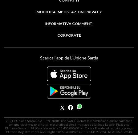
CONTATTI
MODIFICA IMPOSTAZIONI PRIVACY
INFORMATIVA COMMENTI
CORPORATE
Scarica l'app de L'Unione Sarda
2021 L'Unione Sarda S.p.A. Tutti i diritti riservati. É vietata la riproduzione, anche parziale e
con qualsiasi mezzo, di tutti i materiali del sito. | Indirizzo della Sede Legale: Piazzetta
L'Unione Sarda nr. 24 | Capitale sociale 11.400.000,00 i.v. | Codice Fiscale ed iscrizione presso
l'Ufficio Registro Imprese di Cagliari 01687830925 (P.I. 02544190925) | REA: CA-136248