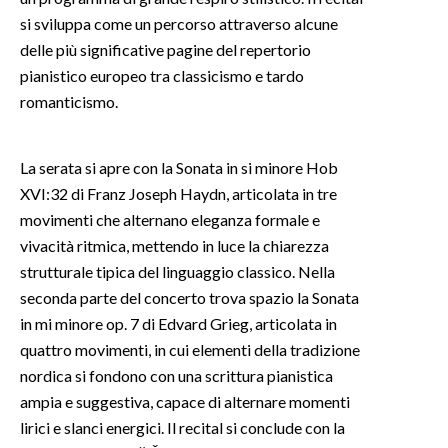
si sviluppa come un percorso attraverso alcune
INFO AZIENDE
delle più significative pagine del repertorio
ABBONATI
pianistico europeo tra classicismo e tardo
romanticismo.
ANNUNCI
NECROLOGI
PUBBLICITÀ
La serata si apre con la Sonata in si minore Hob
XVI:32 di Franz Joseph Haydn, articolata in tre
SPIAGGE
movimenti che alternano eleganza formale e
STORE
vivacità ritmica, mettendo in luce la chiarezza
strutturale tipica del linguaggio classico. Nella
seconda parte del concerto trova spazio la Sonata
in mi minore op. 7 di Edvard Grieg, articolata in
quattro movimenti, in cui elementi della tradizione
nordica si fondono con una scrittura pianistica
ampia e suggestiva, capace di alternare momenti
lirici e slanci energici. Il recital si conclude con la