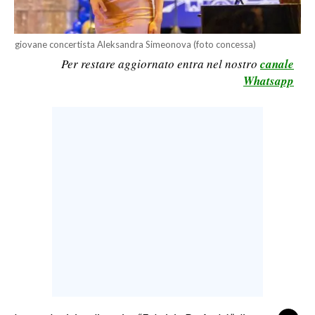
LAVORO
BANDI
giovane concertista Aleksandra Simeonova (foto concessa)
Per restare aggiornato entra nel nostro
canale
SPORT IN SARDEGNA
Whatsapp
SPORT
RISULTATI E CLASSIFICHE
CALCIO
CALCIO REGIONALE
BASKET
VOLLEY
MOTORI
TENNIS
ALTRI SPORT
CULTURA