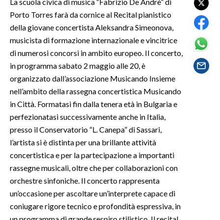
La scuola civica di musica “Fabrizio De Andrè” di
Porto Torres farà da cornice al Recital pianistico
SPETTACOLI
della giovane concertista Aleksandra Simeonova,
musicista di formazione internazionale e vincitrice
GOSSIP
di numerosi concorsi in ambito europeo. Il concerto,
in programma sabato 2 maggio alle 20, è
SALUTE
organizzato dall’associazione Musicando Insieme
nell’ambito della rassegna concertistica Musicando
SARDEGNA TURISMO
in Città. Formatasi fin dalla tenera età in Bulgaria e
SARDI NEL MONDO
perfezionatasi successivamente anche in Italia,
presso il Conservatorio “L. Canepa” di Sassari,
NOTIZIE
l’artista si è distinta per una brillante attività
EVENTI
concertistica e per la partecipazione a importanti
rassegne musicali, oltre che per collaborazioni con
#CARAUNIONE
orchestre sinfoniche. Il concerto rappresenta
un’occasione per ascoltare un’interprete capace di
3 MINUTI CON
coniugare rigore tecnico e profondità espressiva, in
INSULARITÀ
un programma di grande respiro stilistico. Il recital