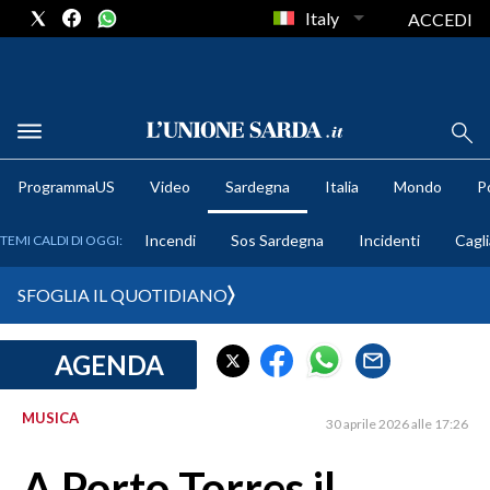
Italy
ACCEDI
METEO
ProgrammaUS
Video
Sardegna
Italia
Mondo
Po
COMUNI AL VOTO
Incendi
Sos Sardegna
Incidenti
Cagli
TEMI CALDI DI OGGI:
VIDEO
SFOGLIA IL QUOTIDIANO
FOTO
AGENDA
CRONACA SARDEGNA
CAGLIARI
MUSICA
30 aprile 2026 alle 17:26
PROVINCIA DI CAGLIARI
SULCIS IGLESIENTE
A Porto Torres il