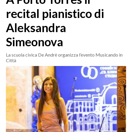
MEDIO CAMPIDANO
recital pianistico di
ORISTANO E PROVINCIA
SASSARI E PROVINCIA
Aleksandra
GALLURA
Simeonova
NUORO E PROVINCIA
OGLIASTRA
La scuola civica De Andrè organizza l’evento Musicando in
AGENDA
Città
CRONACA
ITALIA
MONDO
POLITICA
ECONOMIA
SERVIZI ALLE IMPRESE