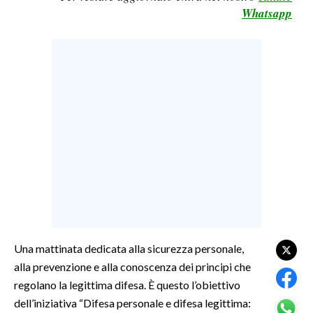
Whatsapp
LAVORO
BANDI
SPORT IN SARDEGNA
SPORT
RISULTATI E CLASSIFICHE
CALCIO
CALCIO REGIONALE
BASKET
VOLLEY
MOTORI
Una mattinata dedicata alla sicurezza personale,
TENNIS
alla prevenzione e alla conoscenza dei principi che
ALTRI SPORT
regolano la legittima difesa. È questo l’obiettivo
dell’iniziativa “Difesa personale e difesa legittima:
CULTURA