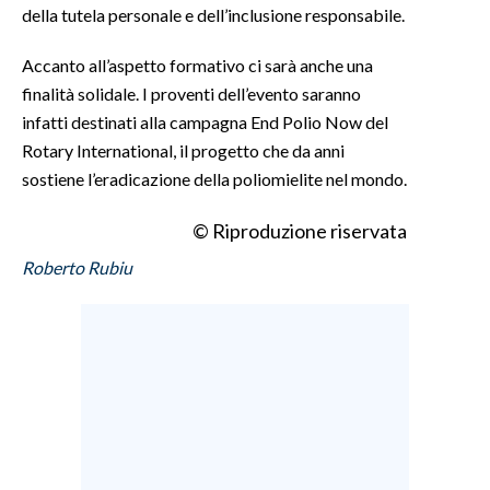
della tutela personale e dell’inclusione responsabile.
INFO AZIENDE
Accanto all’aspetto formativo ci sarà anche una
ABBONATI
finalità solidale. I proventi dell’evento saranno
ANNUNCI
infatti destinati alla campagna End Polio Now del
NECROLOGI
Rotary International, il progetto che da anni
sostiene l’eradicazione della poliomielite nel mondo.
PUBBLICITÀ
SPIAGGE
© Riproduzione riservata
STORE
Roberto Rubiu