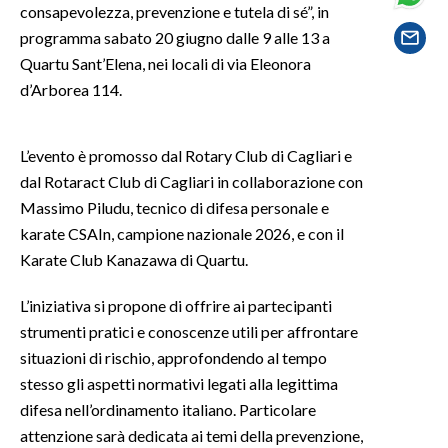
consapevolezza, prevenzione e tutela di sé”, in
programma sabato 20 giugno dalle 9 alle 13 a
SPETTACOLI
Quartu Sant’Elena, nei locali di via Eleonora
d’Arborea 114.
GOSSIP
SALUTE
L’evento è promosso dal Rotary Club di Cagliari e
dal Rotaract Club di Cagliari in collaborazione con
SARDEGNA TURISMO
Massimo Piludu, tecnico di difesa personale e
karate CSAIn, campione nazionale 2026, e con il
SARDI NEL MONDO
Karate Club Kanazawa di Quartu.
NOTIZIE
EVENTI
L’iniziativa si propone di offrire ai partecipanti
strumenti pratici e conoscenze utili per affrontare
#CARAUNIONE
situazioni di rischio, approfondendo al tempo
stesso gli aspetti normativi legati alla legittima
3 MINUTI CON
difesa nell’ordinamento italiano. Particolare
attenzione sarà dedicata ai temi della prevenzione,
INSULARITÀ