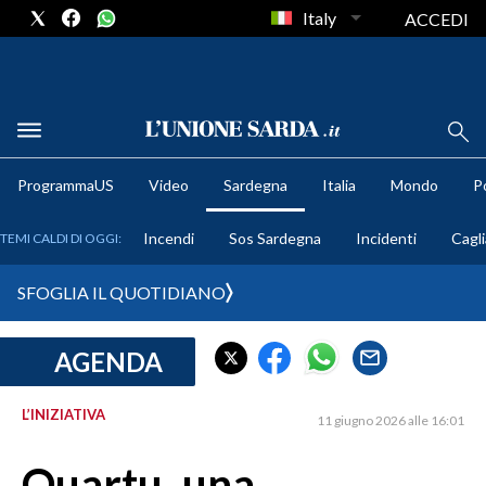
Italy
ACCEDI
METEO
ProgrammaUS
Video
Sardegna
Italia
Mondo
Po
COMUNI AL VOTO
Incendi
Sos Sardegna
Incidenti
Cagli
TEMI CALDI DI OGGI:
VIDEO
SFOGLIA IL QUOTIDIANO
FOTO
AGENDA
CRONACA SARDEGNA
CAGLIARI
L’INIZIATIVA
11 giugno 2026 alle 16:01
PROVINCIA DI CAGLIARI
SULCIS IGLESIENTE
Quartu, una