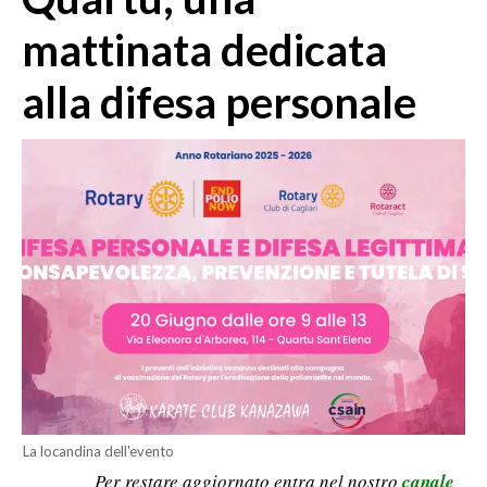
MEDIO CAMPIDANO
mattinata dedicata
ORISTANO E PROVINCIA
SASSARI E PROVINCIA
alla difesa personale
GALLURA
NUORO E PROVINCIA
OGLIASTRA
AGENDA
CRONACA
ITALIA
MONDO
POLITICA
ECONOMIA
La locandina dell'evento
Per restare aggiornato entra nel nostro
canale
SERVIZI ALLE IMPRESE