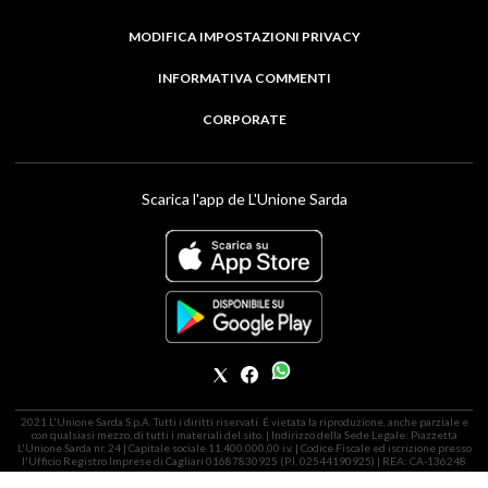
MODIFICA IMPOSTAZIONI PRIVACY
INFORMATIVA COMMENTI
CORPORATE
Scarica l'app de L'Unione Sarda
2021 L'Unione Sarda S.p.A. Tutti i diritti riservati. É vietata la riproduzione, anche parziale e
con qualsiasi mezzo, di tutti i materiali del sito. | Indirizzo della Sede Legale: Piazzetta
L'Unione Sarda nr. 24 | Capitale sociale 11.400.000,00 i.v. | Codice Fiscale ed iscrizione presso
l'Ufficio Registro Imprese di Cagliari 01687830925 (P.I. 02544190925) | REA: CA-136248