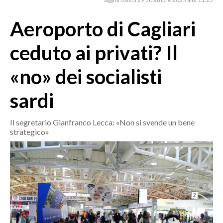
MEDIO CAMPIDANO
ORISTANO E PROVINCIA
Aeroporto di Cagliari
SASSARI E PROVINCIA
ceduto ai privati? Il
GALLURA
NUORO E PROVINCIA
«no» dei socialisti
OGLIASTRA
sardi
AGENDA
CRONACA
Il segretario Gianfranco Lecca: «Non si svende un bene
strategico»
ITALIA
MONDO
POLITICA
ECONOMIA
SERVIZI ALLE IMPRESE