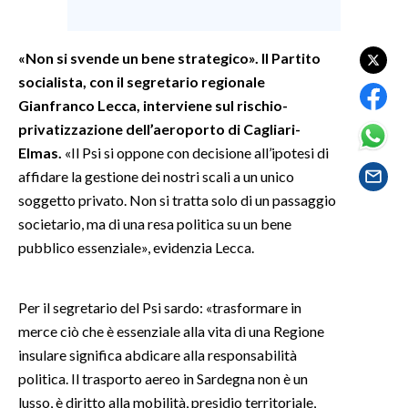
SPETTACOLI
«Non si svende un bene strategico». Il Partito
socialista, con il segretario regionale
GOSSIP
Gianfranco Lecca, interviene sul rischio-
SALUTE
privatizzazione dell’aeroporto di Cagliari-
Elmas.
«Il Psi si oppone con decisione all’ipotesi di
SARDEGNA TURISMO
affidare la gestione dei nostri scali a un unico
soggetto privato. Non si tratta solo di un passaggio
SARDI NEL MONDO
societario, ma di una resa politica su un bene
NOTIZIE
pubblico essenziale», evidenzia Lecca.
EVENTI
Per il segretario del Psi sardo: «trasformare in
#CARAUNIONE
merce ciò che è essenziale alla vita di una Regione
insulare significa abdicare alla responsabilità
3 MINUTI CON
politica. Il trasporto aereo in Sardegna non è un
lusso, è diritto alla mobilità, presidio territoriale,
INSULARITÀ