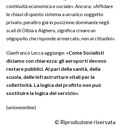
continuità economica e sociale». Ancora: «Affidare
INFO AZIENDE
le chiavi di questo sistema a un unico soggetto
privato, peraltro già in posizione dominante negli
ABBONATI
scali di Olbia e Alghero, significa creare un
ANNUNCI
oligopolio che risponde al mercato, non ai cittadini».
NECROLOGI
PUBBLICITÀ
Gianfranco Lecca aggiunge:
«Come Socialisti
diciamo con chiarezza: gli aeroporti devono
SPIAGGE
restare pubblici. Al pari della sanità, della
STORE
scuola, delle infrastrutture vitali per la
collettività. La logica del profitto non può
sostituire la logica del servizio».
(unioneonline)
© Riproduzione riservata