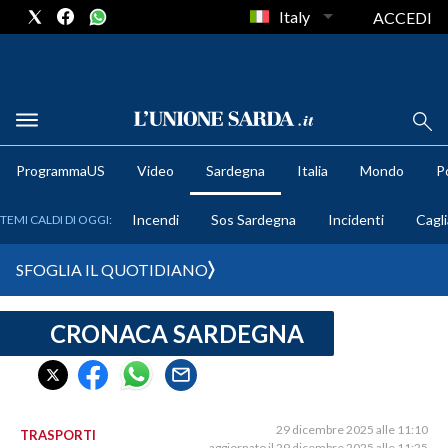
Italy
ACCEDI
METEO
ProgrammaUS
Video
Sardegna
Italia
Mondo
Po
COMUNI AL VOTO
Incendi
Sos Sardegna
Incidenti
Cagli
TEMI CALDI DI OGGI:
VIDEO
SFOGLIA IL QUOTIDIANO
FOTO
CRONACA SARDEGNA
CRONACA SARDEGNA
CAGLIARI
PROVINCIA DI CAGLIARI
SULCIS IGLESIENTE
29 dicembre 2025 alle 11:10
TRASPORTI
aggiornato il 29 dicembre 2025 alle 11:25