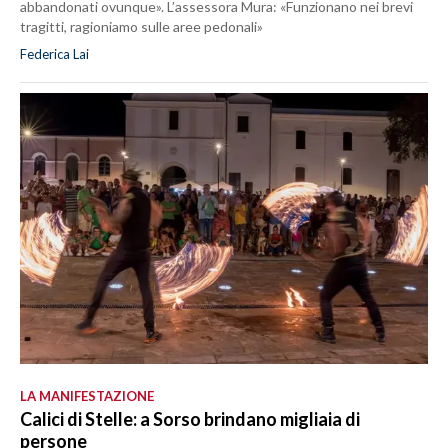
abbandonati ovunque». L’assessora Mura: «Funzionano nei brevi
tragitti, ragioniamo sulle aree pedonali»
Federica Lai
LA MANIFESTAZIONE
Calici di Stelle: a Sorso brindano migliaia di
persone