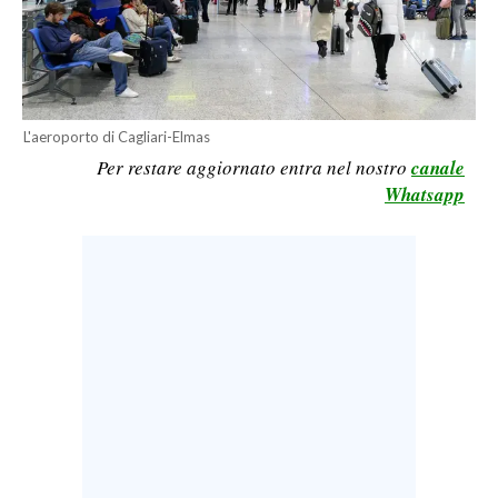
LAVORO
BANDI
SPORT IN SARDEGNA
L'aeroporto di Cagliari-Elmas
Per restare aggiornato entra nel nostro
canale
SPORT
Whatsapp
RISULTATI E CLASSIFICHE
CALCIO
CALCIO REGIONALE
BASKET
VOLLEY
MOTORI
TENNIS
ALTRI SPORT
CULTURA