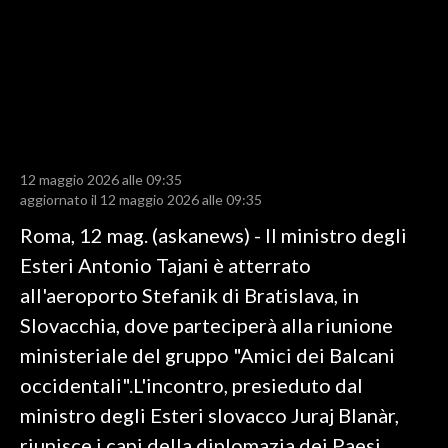
LAVORO
BANDI
SPORT IN SARDEGNA
SPORT
12 maggio 2026 alle 09:35
RISULTATI E CLASSIFICHE
aggiornato il 12 maggio 2026 alle 09:35
CALCIO
Roma, 12 mag. (askanews) - Il ministro degli
CALCIO REGIONALE
Esteri Antonio Tajani è atterrato
BASKET
all'aeroporto Stefanik di Bratislava, in
VOLLEY
Slovacchia, dove parteciperà alla riunione
MOTORI
ministeriale del gruppo "Amici dei Balcani
TENNIS
occidentali".L'incontro, presieduto dal
ALTRI SPORT
ministro degli Esteri slovacco Juraj Blanàr,
riunisce i capi della diplomazia dei Paesi
CULTURA