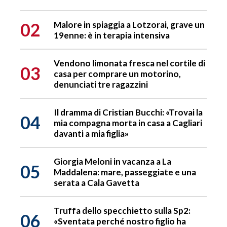
02
Malore in spiaggia a Lotzorai, grave un
19enne: è in terapia intensiva
Vendono limonata fresca nel cortile di
03
casa per comprare un motorino,
denunciati tre ragazzini
Il dramma di Cristian Bucchi: «Trovai la
04
mia compagna morta in casa a Cagliari
davanti a mia figlia»
Giorgia Meloni in vacanza a La
05
Maddalena: mare, passeggiate e una
serata a Cala Gavetta
Truffa dello specchietto sulla Sp2:
06
«Sventata perché nostro figlio ha