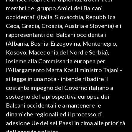
membri del gruppo Amici dei Balcani
SPETTACOLI
occidentali (Italia, Slovacchia, Repubblica
Ceca, Grecia, Croazia, Austria e Slovenia) e i
GOSSIP
rappresentanti dei Balcani occidentali
SALUTE
(Albania, Bosnia-Erzegovina, Montenegro,
Kosovo, Macedonia del Nord e Serbia),
SARDEGNA TURISMO
insieme alla Commissaria europea per
l'Allargamento Marta Kos.Il ministro Tajani -
SARDI NEL MONDO
si legge in una nota - intende ribadire il
NOTIZIE
costante impegno del Governo italiano a
EVENTI
sostegno della prospettiva europea dei
#CARAUNIONE
Balcani occidentali e a mantenere le
dinamiche regionali ed il processo di
3 MINUTI CON
adesione Ue dei sei Paesi in cima alle priorità
INSULARITÀ
dell'agenda politica.