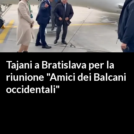
MEDIO CAMPIDANO
ORISTANO E PROVINCIA
SASSARI E PROVINCIA
GALLURA
NUORO E PROVINCIA
OGLIASTRA
AGENDA
Tajani a Bratislava per la
CRONACA
riunione "Amici dei Balcani
ITALIA
occidentali"
MONDO
POLITICA
ECONOMIA
SERVIZI ALLE IMPRESE