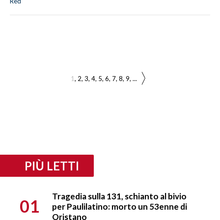
Red
1
2
3
4
5
6
7
8
9
...
PIÙ LETTI
Tragedia sulla 131, schianto al bivio
01
per Paulilatino: morto un 53enne di
Oristano