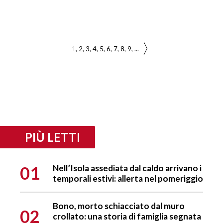
1
2
3
4
5
6
7
8
9
...
PIÙ LETTI
01
Nell’Isola assediata dal caldo arrivano i
temporali estivi: allerta nel pomeriggio
Bono, morto schiacciato dal muro
02
crollato: una storia di famiglia segnata