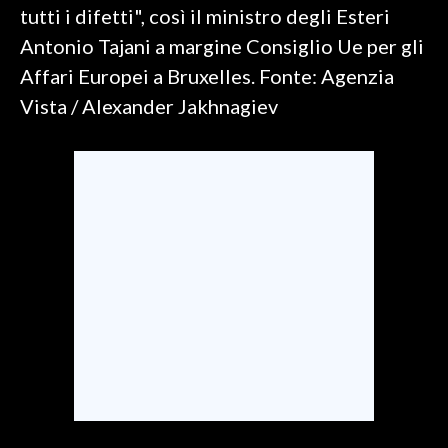
tutti i difetti", così il ministro degli Esteri
Antonio Tajani a margine Consiglio Ue per gli
SPETTACOLI
Affari Europei a Bruxelles. Fonte: Agenzia
GOSSIP
Vista / Alexander Jakhnagiev
SALUTE
SARDEGNA TURISMO
SARDI NEL MONDO
NOTIZIE
EVENTI
#CARAUNIONE
3 MINUTI CON
INSULARITÀ