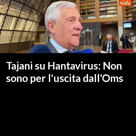
MEDIO CAMPIDANO
ORISTANO E PROVINCIA
SASSARI E PROVINCIA
GALLURA
NUORO E PROVINCIA
OGLIASTRA
AGENDA
Tajani su Hantavirus: Non
CRONACA
sono per l'uscita dall'Oms
ITALIA
MONDO
POLITICA
ECONOMIA
SERVIZI ALLE IMPRESE