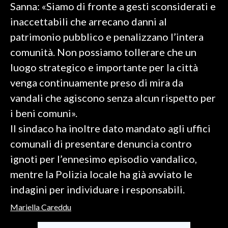
Sanna: «Siamo di fronte a gesti sconsiderati e
inaccettabili che arrecano danni al
SPETTACOLI
patrimonio pubblico e penalizzano l’intera
GOSSIP
comunità. Non possiamo tollerare che un
luogo strategico e importante per la città
SALUTE
venga continuamente preso di mira da
SARDEGNA TURISMO
vandali che agiscono senza alcun rispetto per
i beni comuni».
SARDI NEL MONDO
Il sindaco ha inoltre dato mandato agli uffici
NOTIZIE
comunali di presentare denuncia contro
EVENTI
ignoti per l’ennesimo episodio vandalico,
mentre la Polizia locale ha già avviato le
#CARAUNIONE
indagini per individuare i responsabili.
3 MINUTI CON
Mariella Careddu
INSULARITÀ