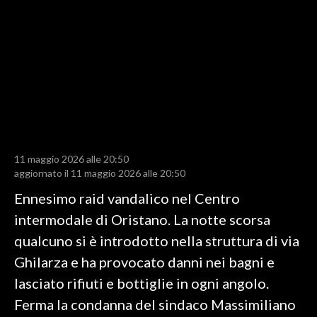
LAVORO
BANDI
SPORT IN SARDEGNA
SPORT
RISULTATI E CLASSIFICHE
CALCIO
11 maggio 2026 alle 20:50
aggiornato il 11 maggio 2026 alle 20:50
CALCIO REGIONALE
BASKET
Ennesimo raid vandalico nel Centro
VOLLEY
intermodale di Oristano. La notte scorsa
MOTORI
qualcuno si è introdotto nella struttura di via
TENNIS
Ghilarza e ha provocato danni nei bagni e
ALTRI SPORT
lasciato rifiuti e bottiglie in ogni angolo.
Ferma la condanna del sindaco Massimiliano
CULTURA