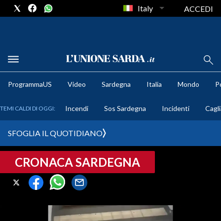
Italy
ACCEDI
METEO
ProgrammaUS
Video
Sardegna
Italia
Mondo
Po
COMUNI AL VOTO
Incendi
Sos Sardegna
Incidenti
Cagli
TEMI CALDI DI OGGI:
VIDEO
SFOGLIA IL QUOTIDIANO
FOTO
CRONACA SARDEGNA
CRONACA SARDEGNA
CAGLIARI
PROVINCIA DI CAGLIARI
SULCIS IGLESIENTE