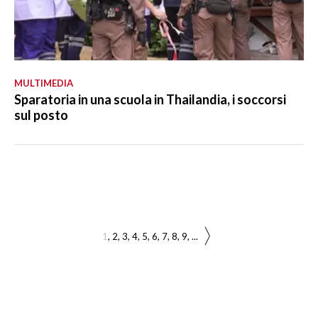
MULTIMEDIA
Sparatoria in una scuola in Thailandia, i soccorsi
sul posto
1
2
3
4
5
6
7
8
9
...