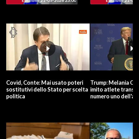
Edizione 21-05-2026 23:00
Edizione 21-05-
INFO AZIENDE
ABBONATI
ANNUNCI
NECROLOGI
PUBBLICITÀ
SPIAGGE
STORE
Covid, Conte: Mai usato poteri
Trump: Melania Od
sostitutivi dello Stato per scelta
imito atlete trans, 
politica
numero uno dell'an