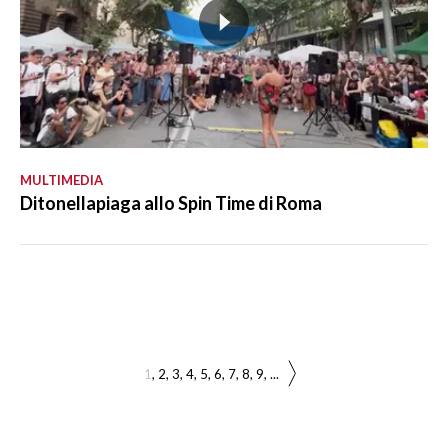
MULTIMEDIA
Ditonellapiaga allo Spin Time di Roma
1
2
3
4
5
6
7
8
9
...