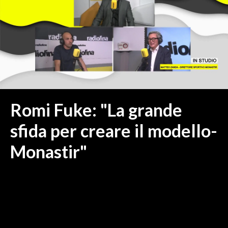
MEDIO CAMPIDANO
ORISTANO E PROVINCIA
SASSARI E PROVINCIA
GALLURA
NUORO E PROVINCIA
OGLIASTRA
AGENDA
Romi Fuke: "La grande
CRONACA
sfida per creare il modello-
ITALIA
Monastir"
MONDO
POLITICA
ECONOMIA
SERVIZI ALLE IMPRESE