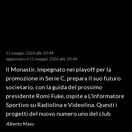
LAVORO
BANDI
SPORT IN SARDEGNA
SPORT
11 maggio 2026 alle 20:44
RISULTATI E CLASSIFICHE
aggiornato il 11 maggio 2026 alle 20:44
CALCIO
Il Monastir, impegnato nei playoff per la
CALCIO REGIONALE
promozione in Serie C, prepara il suo futuro
BASKET
societario, con la guida del prossimo
VOLLEY
presidente Romi Fuke, ospite a L'Informatore
MOTORI
Sportivo su Radiolina e Videolina. Questi i
TENNIS
progetti del nuovo numero uno del club
ALTRI SPORT
Alberto Masu
CULTURA