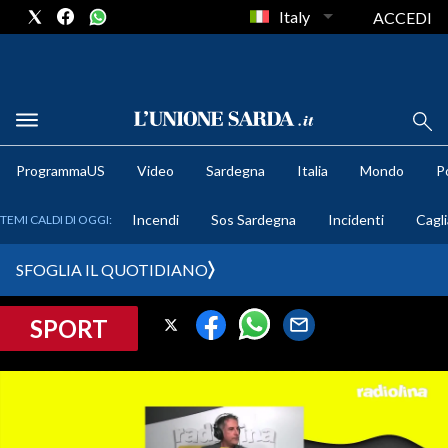
Italy
ACCEDI
METEO
ProgrammaUS
Video
Sardegna
Italia
Mondo
Po
COMUNI AL VOTO
Incendi
Sos Sardegna
Incidenti
Cagli
TEMI CALDI DI OGGI:
VIDEO
SFOGLIA IL QUOTIDIANO
FOTO
SPORT
CRONACA SARDEGNA
CAGLIARI
PROVINCIA DI CAGLIARI
SULCIS IGLESIENTE