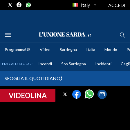
Italy
ACCEDI
METEO
ProgrammaUS
Video
Sardegna
Italia
Mondo
Po
COMUNI AL VOTO
Incendi
Sos Sardegna
Incidenti
Cagli
TEMI CALDI DI OGGI:
VIDEO
SFOGLIA IL QUOTIDIANO
FOTO
VIDEOLINA
CRONACA SARDEGNA
CAGLIARI
PROVINCIA DI CAGLIARI
SULCIS IGLESIENTE