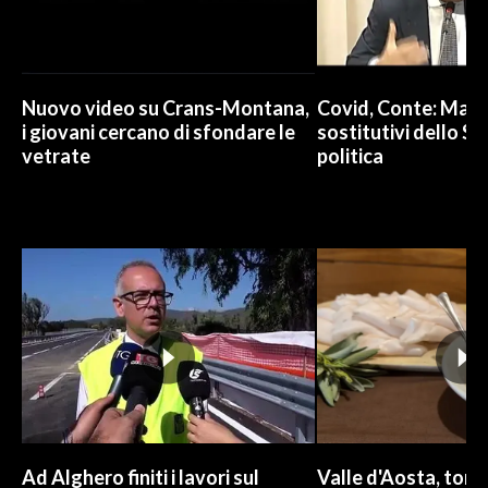
INFO AZIENDE
ABBONATI
Nuovo video su Crans-Montana,
Covid, Conte: Mai u
ANNUNCI
i giovani cercano di sfondare le
sostitutivi dello St
NECROLOGI
vetrate
politica
PUBBLICITÀ
SPIAGGE
STORE
Ad Alghero finiti i lavori sul
Valle d'Aosta, torna