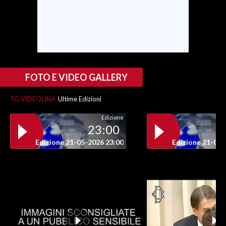
SPETTACOLI
GOSSIP
SALUTE
FOTO E VIDEO GALLERY
SARDEGNA TURISMO
TG VIDEOLINA
Ultime Edizioni
Edizione
SARDI NEL MONDO
23:00
NOTIZIE
Edizione 21-05-2026 23:00
Edizione 21-05-
EVENTI
#CARAUNIONE
3 MINUTI CON
INSULARITÀ