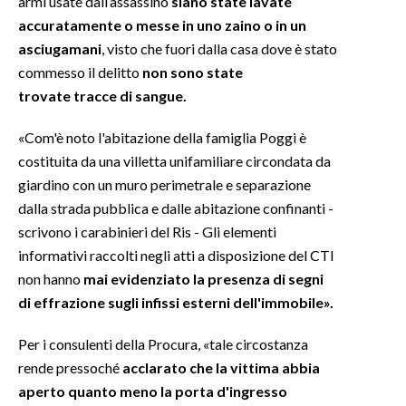
armi usate dall’assassino
siano state lavate
accuratamente o messe in uno zaino o in un
INFO AZIENDE
asciugamani
, visto che fuori dalla casa dove è stato
ABBONATI
commesso il delitto
non sono state
trovate tracce di sangue.
ANNUNCI
NECROLOGI
«Com'è noto l'abitazione della famiglia Poggi è
PUBBLICITÀ
costituita da una villetta unifamiliare circondata da
SPIAGGE
giardino con un muro perimetrale e separazione
STORE
dalla strada pubblica e dalle abitazione confinanti -
scrivono i carabinieri del Ris - Gli elementi
informativi raccolti negli atti a disposizione del CTI
non hanno
mai evidenziato la presenza di segni
di effrazione sugli infissi esterni dell'immobile».
Per i consulenti della Procura, «tale circostanza
rende pressoché
acclarato che la vittima abbia
aperto quanto meno la porta d'ingresso