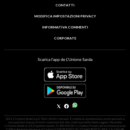
CONTATTI
MODIFICA IMPOSTAZIONI PRIVACY
INFORMATIVA COMMENTI
CORPORATE
Scarica l'app de L'Unione Sarda
2021 L'Unione Sarda S.p.A. Tutti i diritti riservati. É vietata la riproduzione, anche parziale e
con qualsiasi mezzo, di tutti i materiali del sito. | Indirizzo della Sede Legale: Piazzetta
L'Unione Sarda nr. 24 | Capitale sociale 11.400.000,00 i.v. | Codice Fiscale ed iscrizione presso
l'Ufficio Registro Imprese di Cagliari 01687830925 (P.I. 02544190925) | REA: CA-136248