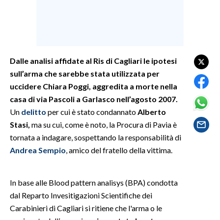
SPETTACOLI
GOSSIP
Dalle analisi affidate al Ris di Cagliari le ipotesi
SALUTE
sull’arma che sarebbe stata utilizzata per
uccidere Chiara Poggi, aggredita a morte nella
SARDEGNA TURISMO
casa di via Pascoli a Garlasco nell’agosto 2007.
Un
delitto
per cui è stato condannato
Alberto
SARDI NEL MONDO
Stasi,
ma su cui, come è noto, la Procura di Pavia è
NOTIZIE
tornata a indagare, sospettando la responsabilità di
EVENTI
Andrea Sempio
, amico del fratello della vittima.
#CARAUNIONE
In base alle Blood pattern analisys (BPA) condotta
3 MINUTI CON
dal Reparto Invesitigazioni Scientifiche dei
Carabinieri di Cagliari si ritiene che l'arma o le
INSULARITÀ