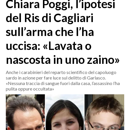
Chiara Poggi, l’ipotesi
MEDIO CAMPIDANO
ORISTANO E PROVINCIA
del Ris di Cagliari
SASSARI E PROVINCIA
sull’arma che l’ha
GALLURA
NUORO E PROVINCIA
uccisa: «Lavata o
OGLIASTRA
AGENDA
nascosta in uno zaino»
CRONACA
Anche i carabinieri del reparto scientifico del capoluogo
sardo in azione per fare luce sul delitto di Garlasco.
ITALIA
«Nessuna traccia di sangue fuori dalla casa, l’assassino l’ha
MONDO
pulita oppure occultata»
POLITICA
ECONOMIA
SERVIZI ALLE IMPRESE