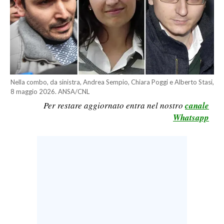
LAVORO
BANDI
SPORT IN SARDEGNA
SPORT
Nella combo, da sinistra, Andrea Sempio, Chiara Poggi e Alberto Stasi,
8 maggio 2026. ANSA/CNL
RISULTATI E CLASSIFICHE
Per restare aggiornato entra nel nostro
canale
CALCIO
Whatsapp
CALCIO REGIONALE
BASKET
VOLLEY
MOTORI
TENNIS
ALTRI SPORT
CULTURA