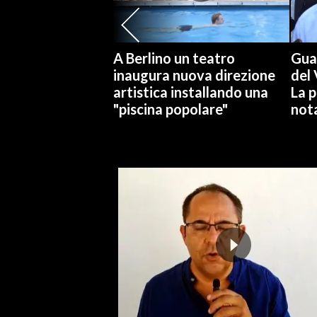
SPETTACOLI
A Berlino un teatro
Gual
GOSSIP
inaugura nuova direzione
del 
artistica installando una
La p
SALUTE
"piscina popolare"
not
SARDEGNA TURISMO
SARDI NEL MONDO
NOTIZIE
EVENTI
#CARAUNIONE
3 MINUTI CON
INSULARITÀ