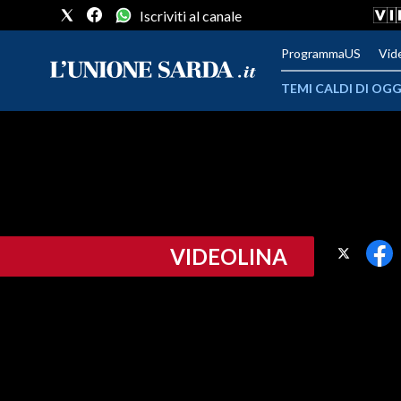
Iscriviti al canale
ProgrammaUS
Vid
TEMI CALDI DI OGG
METEO
COMUNI AL VOTO
VIDEO
VIDEOLINA
FOTO
CRONACA SARDEGNA
CAGLIARI
PROVINCIA DI CAGLIARI
SULCIS IGLESIENTE