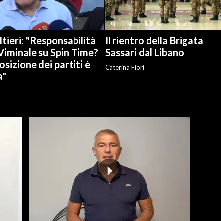
tieri: "Responsabilità
Il rientro della Brigata
Viminale su Spin Time?
Sassari dal Libano
osizione dei partiti è
Caterina Fiori
a"