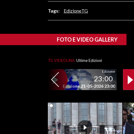
LAVORO
Tags:
EdizioneTG
BANDI
SPORT IN SARDEGNA
FOTO E VIDEO GALLERY
SPORT
RISULTATI E CLASSIFICHE
TG VIDEOLINA
Ultime Edizioni
CALCIO
Edizione
CALCIO REGIONALE
23:00
BASKET
Edizione 21-05-2026 23:00
VOLLEY
MOTORI
TENNIS
ALTRI SPORT
CULTURA