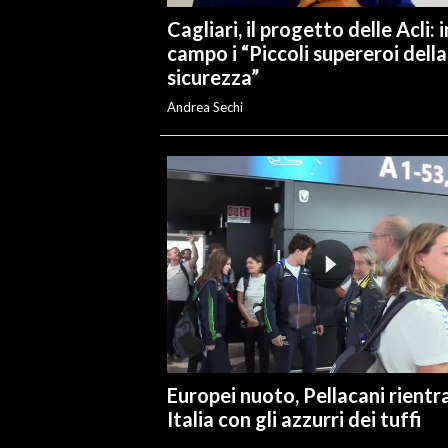
Cagliari, il progetto delle Acli: i
INFO AZIENDE
campo i “Piccoli supereroi della
sicurezza”
ABBONATI
ANNUNCI
Andrea Sechi
NECROLOGI
PUBBLICITÀ
SPIAGGE
STORE
Europei nuoto, Pellacani rientra
Italia con gli azzurri dei tuffi