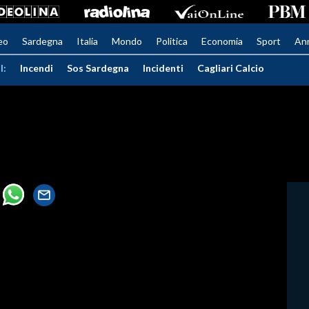
eo
Sardegna
Italia
Mondo
Politica
Economia
Sport
An
I:
Incendi
Sos Sardegna
Incidenti
Cagliari Calcio