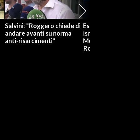
Salvini: "Roggero chiede di
Esercitazioni militar
andare avanti su norma
israeliane nel
anti-risarcimenti"
Mediterraneo e nel
Rosso