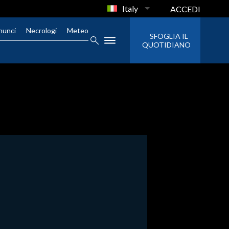
Italy
ACCEDI
nunci
Necrologi
Meteo
SFOGLIA IL
QUOTIDIANO