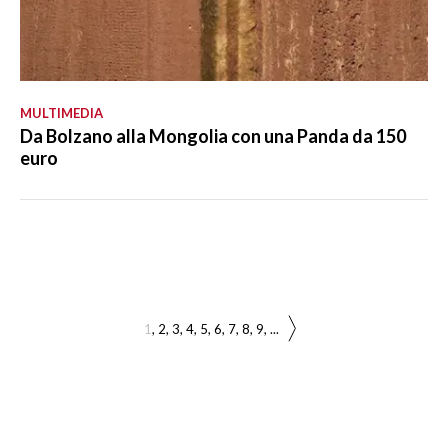
MULTIMEDIA
Da Bolzano alla Mongolia con una Panda da 150
euro
1
2
3
4
5
6
7
8
9
...