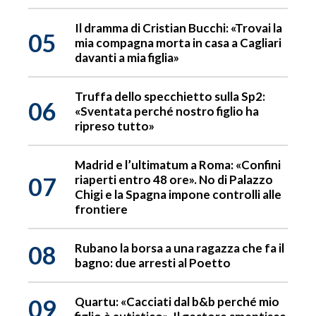
Il dramma di Cristian Bucchi: «Trovai la
05
mia compagna morta in casa a Cagliari
davanti a mia figlia»
Truffa dello specchietto sulla Sp2:
06
«Sventata perché nostro figlio ha
ripreso tutto»
Madrid e l’ultimatum a Roma: «Confini
07
riaperti entro 48 ore». No di Palazzo
Chigi e la Spagna impone controlli alle
frontiere
08
Rubano la borsa a una ragazza che fa il
bagno: due arresti al Poetto
09
Quartu: «Cacciati dal b&b perché mio