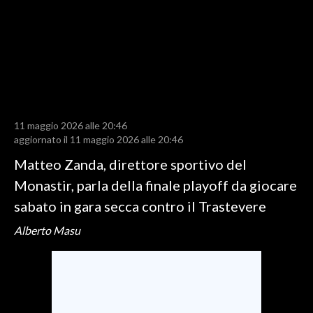
LAVORO
BANDI
SPORT IN SARDEGNA
SPORT
11 maggio 2026 alle 20:46
RISULTATI E CLASSIFICHE
aggiornato il 11 maggio 2026 alle 20:46
CALCIO
Matteo Zanda, direttore sportivo del
CALCIO REGIONALE
Monastir, parla della finale playoff da giocare
BASKET
sabato in gara secca contro il Trastevere
VOLLEY
Alberto Masu
MOTORI
TENNIS
ALTRI SPORT
CULTURA