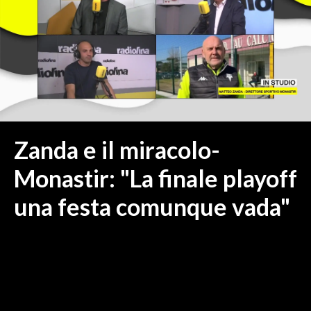
MEDIO CAMPIDANO
ORISTANO E PROVINCIA
SASSARI E PROVINCIA
GALLURA
NUORO E PROVINCIA
OGLIASTRA
AGENDA
Zanda e il miracolo-
CRONACA
Monastir: "La finale playoff
ITALIA
una festa comunque vada"
MONDO
POLITICA
ECONOMIA
SERVIZI ALLE IMPRESE