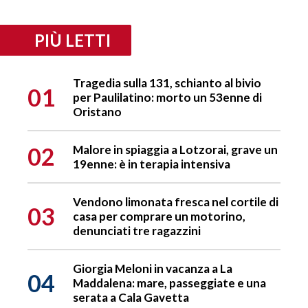
PIÙ LETTI
Tragedia sulla 131, schianto al bivio
01
per Paulilatino: morto un 53enne di
Oristano
02
Malore in spiaggia a Lotzorai, grave un
19enne: è in terapia intensiva
Vendono limonata fresca nel cortile di
03
casa per comprare un motorino,
denunciati tre ragazzini
Giorgia Meloni in vacanza a La
04
Maddalena: mare, passeggiate e una
serata a Cala Gavetta