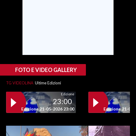
SPETTACOLI
GOSSIP
SALUTE
SARDEGNA TURISMO
FOTO E VIDEO GALLERY
SARDI NEL MONDO
NOTIZIE
TG VIDEOLINA
Ultime Edizioni
EVENTI
Edizione
23:00
#CARAUNIONE
Edizione 21-05-2026 23:00
Edizione 21-05-
3 MINUTI CON
INSULARITÀ