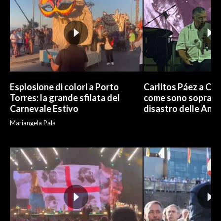
INFO AZIENDE
ABBONATI
ANNUNCI
NECROLOGI
PUBBLICITÀ
Esplosione di colori a Porto
Carlitos Páez a Cagl
SPIAGGE
Torres: la grande sfilata del
come sono sopravvi
Carnevale Estivo
disastro delle And
STORE
Mariangela Pala