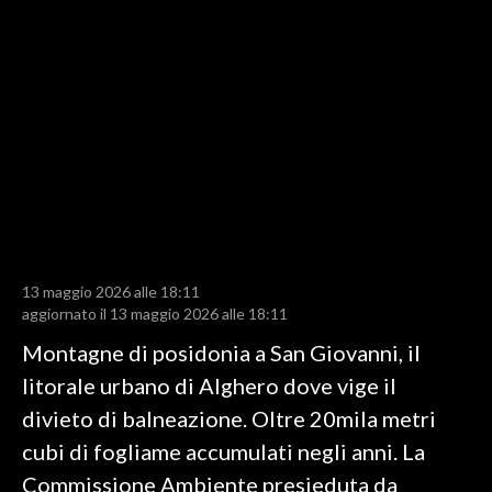
LAVORO
BANDI
SPORT IN SARDEGNA
SPORT
RISULTATI E CLASSIFICHE
CALCIO
CALCIO REGIONALE
13 maggio 2026 alle 18:11
BASKET
aggiornato il 13 maggio 2026 alle 18:11
VOLLEY
Montagne di posidonia a San Giovanni, il
MOTORI
litorale urbano di Alghero dove vige il
TENNIS
divieto di balneazione. Oltre 20mila metri
ALTRI SPORT
cubi di fogliame accumulati negli anni. La
Commissione Ambiente presieduta da
CULTURA