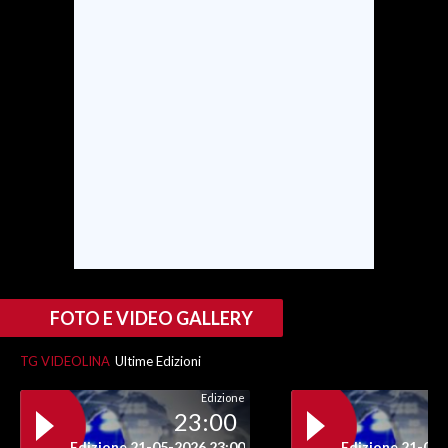
INFO AZIENDE
ABBONATI
ANNUNCI
NECROLOGI
PUBBLICITÀ
SPIAGGE
STORE
FOTO E VIDEO GALLERY
TG VIDEOLINA
Ultime Edizioni
Edizione
23:00
Edizione 21-05-2026 23:00
Edizione 21-05-