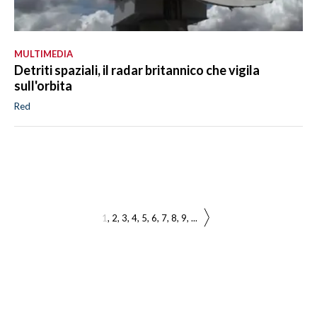
MULTIMEDIA
Detriti spaziali, il radar britannico che vigila
sull'orbita
Red
1
2
3
4
5
6
7
8
9
...