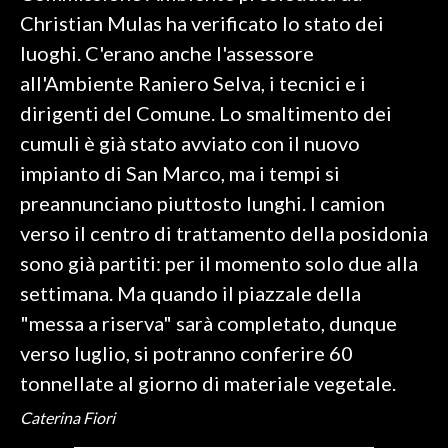
Christian Mulas ha verificato lo stato dei
SPETTACOLI
luoghi. C'erano anche l'assessore
all'Ambiente Raniero Selva, i tecnici e i
GOSSIP
dirigenti del Comune. Lo smaltimento dei
SALUTE
cumuli è già stato avviato con il nuovo
impianto di San Marco, ma i tempi si
SARDEGNA TURISMO
preannunciano piuttosto lunghi. I camion
verso il centro di trattamento della posidonia
SARDI NEL MONDO
sono già partiti: per il momento solo due alla
NOTIZIE
settimana. Ma quando il piazzale della
EVENTI
"messa a riserva" sarà completato, dunque
#CARAUNIONE
verso luglio, si potranno conferire 60
tonnellate al giorno di materiale vegetale.
3 MINUTI CON
Caterina Fiori
INSULARITÀ