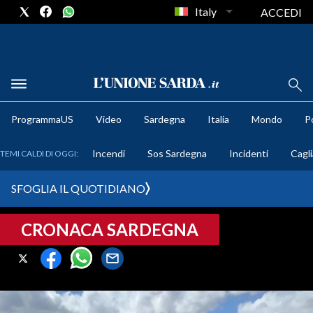
Italy
ACCEDI
METEO
ProgrammaUS
Video
Sardegna
Italia
Mondo
Po
COMUNI AL VOTO
Incendi
Sos Sardegna
Incidenti
Cagli
TEMI CALDI DI OGGI:
VIDEO
SFOGLIA IL QUOTIDIANO
FOTO
CRONACA SARDEGNA
CRONACA SARDEGNA
CAGLIARI
PROVINCIA DI CAGLIARI
SULCIS IGLESIENTE