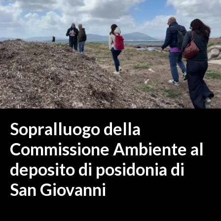
MEDIO CAMPIDANO
ORISTANO E PROVINCIA
SASSARI E PROVINCIA
GALLURA
NUORO E PROVINCIA
OGLIASTRA
AGENDA
CRONACA
Sopralluogo della
ITALIA
Commissione Ambiente al
MONDO
deposito di posidonia di
POLITICA
San Giovanni
ECONOMIA
SERVIZI ALLE IMPRESE