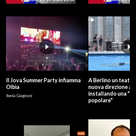
Il Jova Summer Party infiamma
A Berlino un teatro
Olbia
nuova direzione art
installando una "pi
Ilenia Giagnoni
popolare"