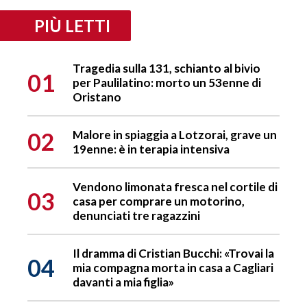
PIÙ LETTI
Tragedia sulla 131, schianto al bivio
01
per Paulilatino: morto un 53enne di
Oristano
02
Malore in spiaggia a Lotzorai, grave un
19enne: è in terapia intensiva
Vendono limonata fresca nel cortile di
03
casa per comprare un motorino,
denunciati tre ragazzini
Il dramma di Cristian Bucchi: «Trovai la
04
mia compagna morta in casa a Cagliari
davanti a mia figlia»