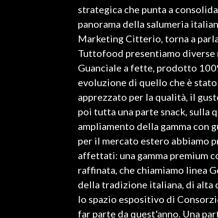
strategica che punta a consolida
INFO AZIENDE
panorama della salumeria italia
ABBONATI
Marketing Citterio, torna a parl
Tuttofood presentiamo diverse no
ANNUNCI
Guanciale a fette, prodotto 100
NECROLOGI
evoluzione di quello che è stato
PUBBLICITÀ
apprezzato per la qualità, il gust
SPIAGGE
poi tutta una parte snack, sulla
STORE
ampliamento della gamma con gus
per il mercato estero abbiamo p
affettati: una gamma premium co
raffinata, che chiamiamo linea G
della tradizione italiana, di alt
lo spazio espositivo di Consorzio
far parte da quest'anno. Una par