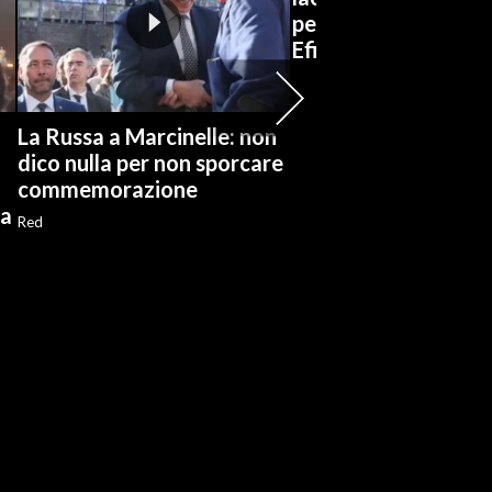
pensionamento del b
Efisio Concas
La Russa a Marcinelle: non
dico nulla per non sporcare
commemorazione
ia
Red