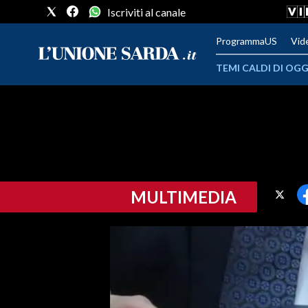
Iscriviti al canale
ProgrammaUS
Vid
TEMI CALDI DI OGG
METEO
COMUNI AL VOTO
VIDEO
MULTIMEDIA
FOTO
CRONACA SARDEGNA
CAGLIARI
PROVINCIA DI CAGLIARI
SULCIS IGLESIENTE