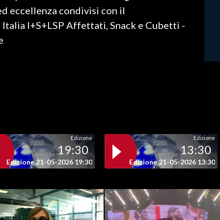
 ed eccellenza condivisi con il
 Italia I+S+LSP Affettati, Snack e Cubetti -
e
Edizione
Edizione
19:30
13:30
Edizione 21-05-2026 19:30
Edizione 21-05-2026 13:30