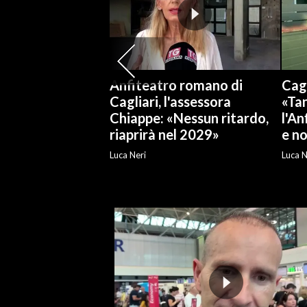
Anfiteatro romano di
Cagl
Cagliari, l'assessora
«Tan
Chiappe: «Nessun ritardo,
l'An
riaprirà nel 2029»
e no
Luca Neri
Luca N