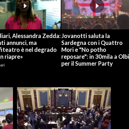
iari, Alessandra Zedda:
Jovanotti saluta la
ti annunci, ma
Sardegna con i Quattro
fiteatro è nel degrado
Mori e "No potho
n riapre»
reposare": in 30mila a Olb
per il Summer Party
eri