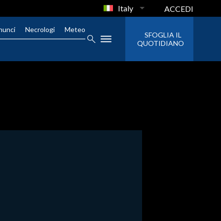
Italy
ACCEDI
nunci
Necrologi
Meteo
SFOGLIA IL
QUOTIDIANO