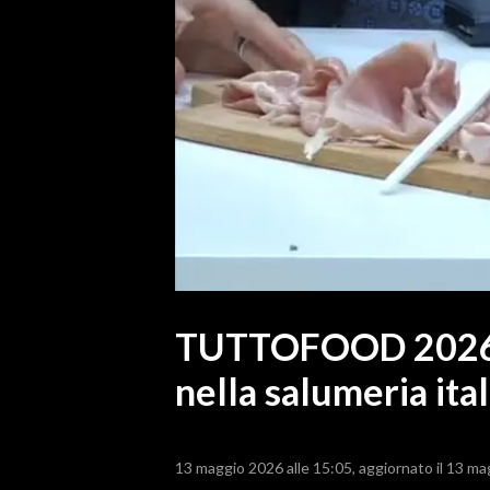
MEDIO CAMPIDANO
ORISTANO E PROVINCIA
SASSARI E PROVINCIA
GALLURA
NUORO E PROVINCIA
OGLIASTRA
AGENDA
CRONACA
ITALIA
MONDO
TUTTOFOOD 2026, 
nella salumeria ita
POLITICA
ECONOMIA
13 maggio 2026 alle 15:05
aggiornato il 13 ma
SERVIZI ALLE IMPRESE