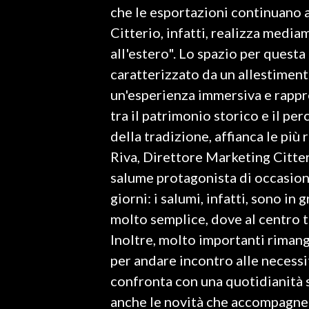
che le esportazioni continuano a 
Citterio, infatti, realizza media
SPETTACOLI
all'estero". Lo spazio per quest
GOSSIP
caratterizzato da un allestiment
un'esperienza immersiva e rappr
SALUTE
tra il patrimonio storico e il pe
SARDEGNA TURISMO
della tradizione, affianca le pi
Riva, Direttore Marketing Citte
SARDI NEL MONDO
salume protagonista di occasioni 
NOTIZIE
giorni: i salumi, infatti, sono i
EVENTI
molto semplice, dove al centro tr
Inoltre, molto importanti rimango
#CARAUNIONE
per andare incontro alle necess
3 MINUTI CON
confronta con una quotidianità 
anche le novità che accompagner
INSULARITÀ