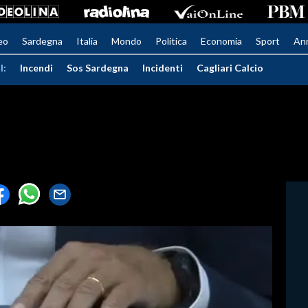
eo
Sardegna
Italia
Mondo
Politica
Economia
Sport
An
I:
Incendi
Sos Sardegna
Incidenti
Cagliari Calcio