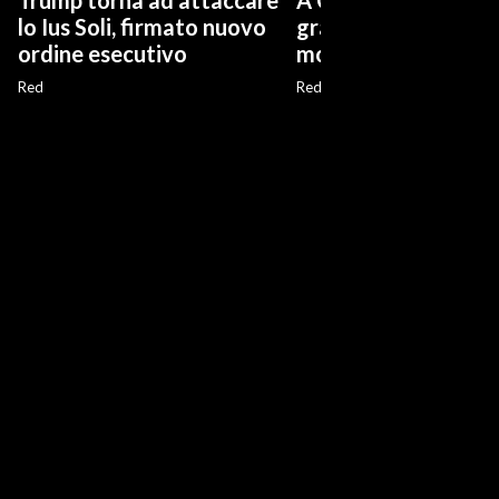
Trump torna ad attaccare
A Capri i 220 metri d
lo Ius Soli, firmato nuovo
grande yacht a vela
ordine esecutivo
mondo
Red
Red