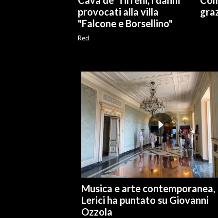
Cava de' Tirreni, i danni
Com
provocati alla villa
graz
INFO AZIENDE
"Falcone e Borsellino"
ABBONATI
Red
ANNUNCI
NECROLOGI
PUBBLICITÀ
SPIAGGE
STORE
Musica e arte contemporanea,
Lerici ha puntato su Giovanni
Ozzola