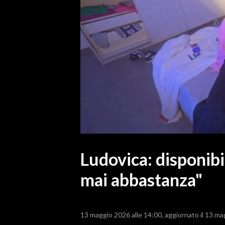
MEDIO CAMPIDANO
ORISTANO E PROVINCIA
SASSARI E PROVINCIA
GALLURA
NUORO E PROVINCIA
OGLIASTRA
AGENDA
CRONACA
ITALIA
MONDO
Ludovica: disponibi
mai abbastanza"
POLITICA
ECONOMIA
13 maggio 2026 alle 14:00
aggiornato il 13 ma
SERVIZI ALLE IMPRESE