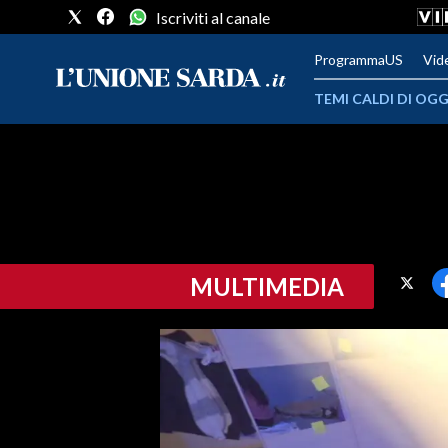
Iscriviti al canale
ProgrammaUS
Vid
TEMI CALDI DI OGG
METEO
COMUNI AL VOTO
VIDEO
MULTIMEDIA
FOTO
CRONACA SARDEGNA
CAGLIARI
PROVINCIA DI CAGLIARI
SULCIS IGLESIENTE