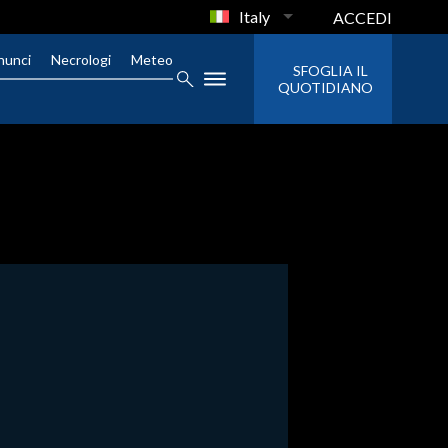
Italy
ACCEDI
nunci
Necrologi
Meteo
SFOGLIA IL
QUOTIDIANO