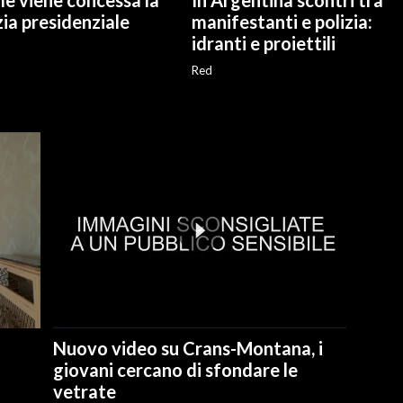
e viene concessa la
In Argentina scontri tra
ia presidenziale
manifestanti e polizia:
idranti e proiettili
Red
Nuovo video su Crans-Montana, i
giovani cercano di sfondare le
vetrate