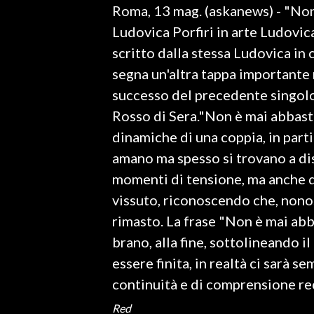
Roma, 13 mag. (askanews) - "Non
LAVORO
Ludovica Porfiri in arte Ludovica,
BANDI
scritto dalla stessa Ludovica in
segna un'altra tappa importante n
SPORT IN SARDEGNA
successo del precedente singolo 
SPORT
Rosso di Sera."Non è mai abbast
RISULTATI E CLASSIFICHE
dinamiche di una coppia, in parti
CALCIO
amano ma spesso si trovano a dis
CALCIO REGIONALE
momenti di tensione, ma anche di n
BASKET
vissuto, riconoscendo che, nono
VOLLEY
rimasto. La frase "Non è mai abb
MOTORI
brano, alla fine, sottolineando 
TENNIS
essere finita, in realtà ci sarà s
ALTRI SPORT
continuità e di comprensione re
Red
CULTURA