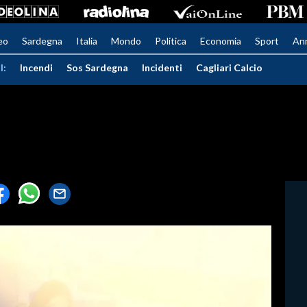
eo
Sardegna
Italia
Mondo
Politica
Economia
Sport
An
I:
Incendi
Sos Sardegna
Incidenti
Cagliari Calcio