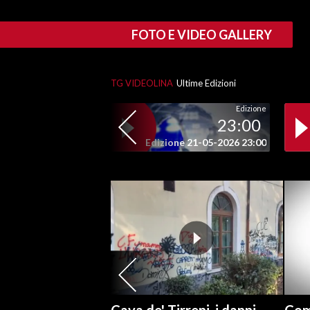
SPETTACOLI
FOTO E VIDEO GALLERY
GOSSIP
TG VIDEOLINA
Ultime Edizioni
SALUTE
Edizione
23:00
SARDEGNA TURISMO
Edizione 21-05-2026 23:00
SARDI NEL MONDO
NOTIZIE
EVENTI
#CARAUNIONE
3 MINUTI CON
INSULARITÀ