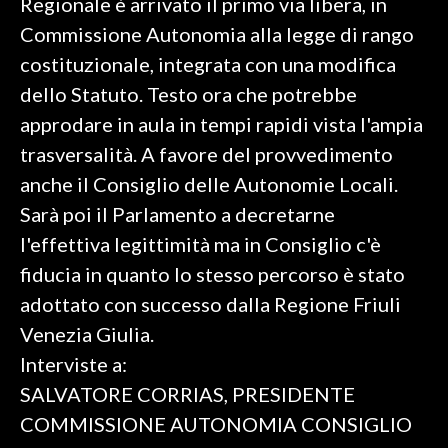
Regionale è arrivato il primo via libera, in
Commissione Autonomia alla legge di rango
SPETTACOLI
costituzionale, integrata con una modifica
dello Statuto. Testo ora che potrebbe
GOSSIP
approdare in aula in tempi rapidi vista l'ampia
SALUTE
trasversalità. A favore del provvedimento
anche il Consiglio delle Autonomie Locali.
SARDEGNA TURISMO
Sarà poi il Parlamento a decretarne
SARDI NEL MONDO
l'effettiva legittimità ma in Consiglio c'è
NOTIZIE
fiducia in quanto lo stesso percorso è stato
EVENTI
adottato con successo dalla Regione Friuli
Venezia Giulia.
#CARAUNIONE
Interviste a:
SALVATORE CORRIAS, PRESIDENTE
3 MINUTI CON
COMMISSIONE AUTONOMIA CONSIGLIO
INSULARITÀ