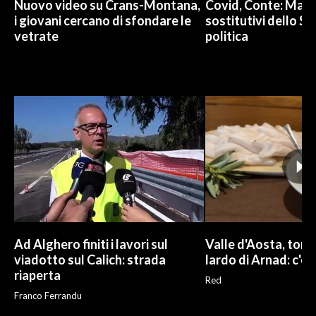
Nuovo video su Crans-Montana,
Covid, Conte: Mai u
i giovani cercano di sfondare le
sostitutivi dello St
vetrate
politica
Ad Alghero finiti i lavori sul
Valle d'Aosta, torna
viadotto sul Calich: strada
lardo di Arnad: c'è 
riaperta
Red
Franco Ferrandu