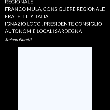
REGIONALE
FRANCO MULA, CONSIGLIERE REGIONALE
INFO AZIENDE
FRATELLI D'ITALIA
ABBONATI
IGNAZIO LOCCI, PRESIDENTE CONSIGLIO
ANNUNCI
AUTONOMIE LOCALI SARDEGNA
NECROLOGI
Stefano Fioretti
PUBBLICITÀ
SPIAGGE
STORE