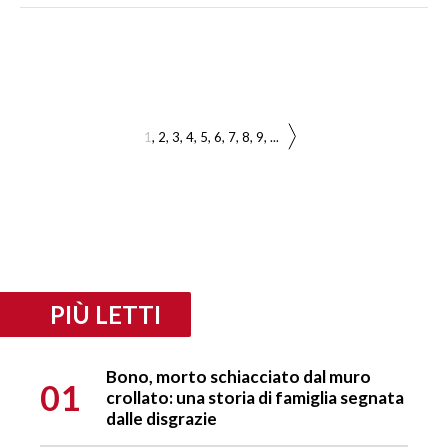
1
2
3
4
5
6
7
8
9
...
PIÙ LETTI
Bono, morto schiacciato dal muro
01
crollato: una storia di famiglia segnata
dalle disgrazie