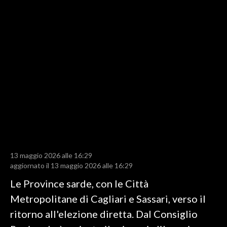
LAVORO
BANDI
SPORT IN SARDEGNA
SPORT
RISULTATI E CLASSIFICHE
CALCIO
CALCIO REGIONALE
BASKET
VOLLEY
13 maggio 2026 alle 16:29
aggiornato il 13 maggio 2026 alle 16:29
MOTORI
Le Province sarde, con le Città
TENNIS
Metropolitane di Cagliari e Sassari, verso il
ALTRI SPORT
ritorno all'elezione diretta. Dal Consiglio
CULTURA