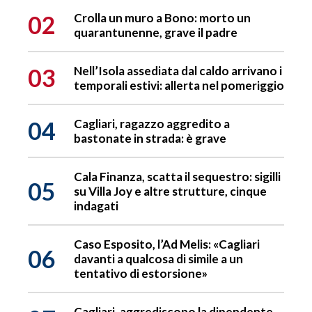
02
Crolla un muro a Bono: morto un
quarantunenne, grave il padre
03
Nell’Isola assediata dal caldo arrivano i
temporali estivi: allerta nel pomeriggio
04
Cagliari, ragazzo aggredito a
bastonate in strada: è grave
Cala Finanza, scatta il sequestro: sigilli
05
su Villa Joy e altre strutture, cinque
indagati
Caso Esposito, l’Ad Melis: «Cagliari
06
davanti a qualcosa di simile a un
tentativo di estorsione»
Cagliari, aggrediscono la dipendente