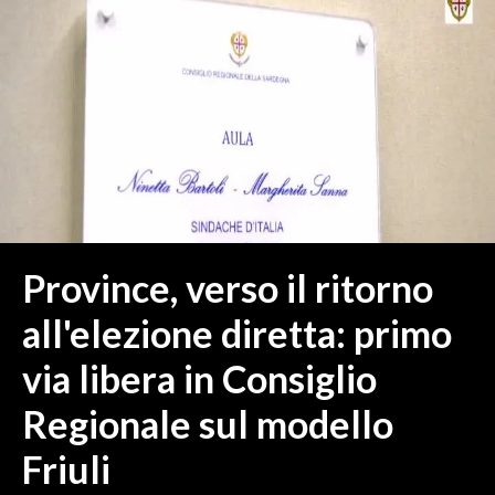
MEDIO CAMPIDANO
ORISTANO E PROVINCIA
SASSARI E PROVINCIA
GALLURA
NUORO E PROVINCIA
OGLIASTRA
AGENDA
CRONACA
Province, verso il ritorno
ITALIA
all'elezione diretta: primo
MONDO
via libera in Consiglio
POLITICA
Regionale sul modello
ECONOMIA
Friuli
SERVIZI ALLE IMPRESE