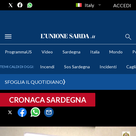
Italy
ACCEDI
METEO
ProgrammaUS
Video
Sardegna
Italia
Mondo
Po
COMUNI AL VOTO
Incendi
Sos Sardegna
Incidenti
Cagli
TEMI CALDI DI OGGI:
VIDEO
SFOGLIA IL QUOTIDIANO
FOTO
CRONACA SARDEGNA
CRONACA SARDEGNA
CAGLIARI
PROVINCIA DI CAGLIARI
SULCIS IGLESIENTE