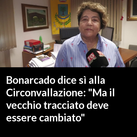
MEDIO CAMPIDANO
ORISTANO E PROVINCIA
SASSARI E PROVINCIA
GALLURA
NUORO E PROVINCIA
OGLIASTRA
AGENDA
CRONACA
Bonarcado dice sì alla
ITALIA
Circonvallazione: "Ma il
MONDO
vecchio tracciato deve
POLITICA
essere cambiato"
ECONOMIA
SERVIZI ALLE IMPRESE