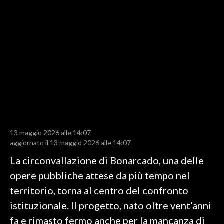
LAVORO
BANDI
SPORT IN SARDEGNA
SPORT
RISULTATI E CLASSIFICHE
CALCIO
CALCIO REGIONALE
13 maggio 2026 alle 14:07
BASKET
aggiornato il 13 maggio 2026 alle 14:07
VOLLEY
La circonvallazione di Bonarcado, una delle
MOTORI
opere pubbliche attese da più tempo nel
TENNIS
territorio, torna al centro del confronto
ALTRI SPORT
istituzionale. Il progetto, nato oltre vent’anni
fa e rimasto fermo anche per la mancanza di
CULTURA