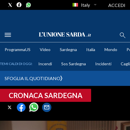
Italy
ACCEDI
METEO
ProgrammaUS
Video
Sardegna
Italia
Mondo
Po
COMUNI AL VOTO
Incendi
Sos Sardegna
Incidenti
Cagli
TEMI CALDI DI OGGI:
VIDEO
SFOGLIA IL QUOTIDIANO
FOTO
CRONACA SARDEGNA
CRONACA SARDEGNA
CAGLIARI
PROVINCIA DI CAGLIARI
SULCIS IGLESIENTE