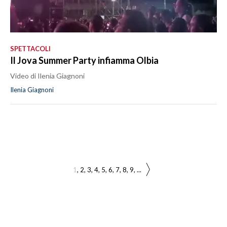
SPETTACOLI
Il Jova Summer Party infiamma Olbia
Video di Ilenia Giagnoni
Ilenia Giagnoni
1
2
3
4
5
6
7
8
9
...