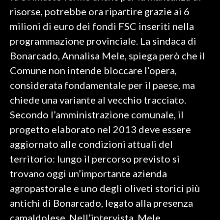
risorse, potrebbe ora ripartire grazie ai 6
SPETTACOLI
milioni di euro dei fondi FSC inseriti nella
programmazione provinciale. La sindaca di
GOSSIP
Bonarcado, Annalisa Mele, spiega però che il
SALUTE
Comune non intende bloccare l’opera,
considerata fondamentale per il paese, ma
SARDEGNA TURISMO
chiede una variante al vecchio tracciato.
Secondo l’amministrazione comunale, il
SARDI NEL MONDO
progetto elaborato nel 2013 deve essere
NOTIZIE
aggiornato alle condizioni attuali del
EVENTI
territorio: lungo il percorso previsto si
#CARAUNIONE
trovano oggi un’importante azienda
agropastorale e uno degli oliveti storici più
3 MINUTI CON
antichi di Bonarcado, legato alla presenza
camaldolese. Nell’intervista, Mele
INSULARITÀ