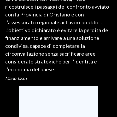
ricostruisce i passaggi del confronto avviato
INFO AZIENDE
con la Provincia di Oristano e con
ABBONATI
l’assessorato regionale ai Lavori pubblici.
ANNUNCI
L’obiettivo dichiarato è evitare la perdita del
NECROLOGI
finanziamento e arrivare a una soluzione
PUBBLICITÀ
condivisa, capace di completare la
SPIAGGE
circonvallazione senza sacrificare aree
STORE
considerate strategiche per l’identità e
l’economia del paese.
Mario Tasca