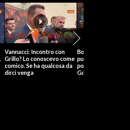
Vannacci: Incontro con
Boccia (Pd) su conti
,
Grillo? Lo conoscevo come
pubblici a Giorgetti
comico. Se ha qualcosa da
possiamo affidarci a
dirci venga
Governo a occhi chi