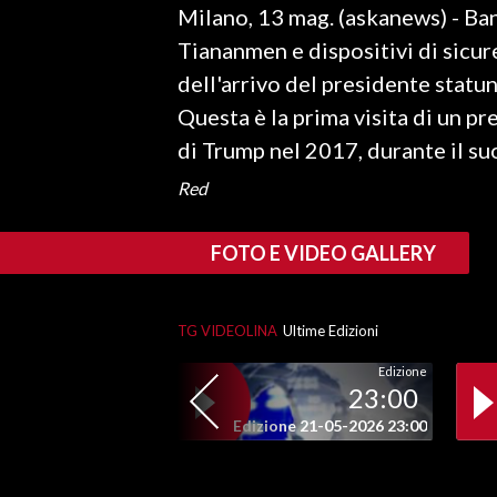
Milano, 13 mag. (askanews) - Ba
LAVORO
Tiananmen e dispositivi di sicure
BANDI
dell'arrivo del presidente statu
Questa è la prima visita di un pr
SPORT IN SARDEGNA
di Trump nel 2017, durante il s
SPORT
Red
RISULTATI E CLASSIFICHE
CALCIO
FOTO E VIDEO GALLERY
CALCIO REGIONALE
BASKET
TG VIDEOLINA
Ultime Edizioni
VOLLEY
MOTORI
Edizione
23:00
TENNIS
Edizione 21-05-2026 23:00
ALTRI SPORT
CULTURA