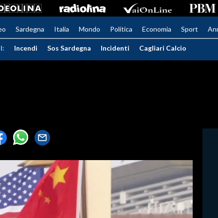
eo
Sardegna
Italia
Mondo
Politica
Economia
Sport
An
I:
Incendi
Sos Sardegna
Incidenti
Cagliari Calcio