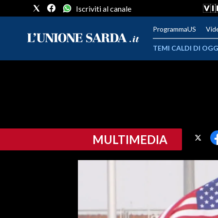
Iscriviti al canale
ProgrammaUS
Vid
TEMI CALDI DI OGG
METEO
COMUNI AL VOTO
VIDEO
MULTIMEDIA
FOTO
CRONACA SARDEGNA
CAGLIARI
PROVINCIA DI CAGLIARI
SULCIS IGLESIENTE