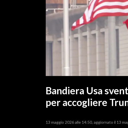
MEDIO CAMPIDANO
ORISTANO E PROVINCIA
SASSARI E PROVINCIA
GALLURA
NUORO E PROVINCIA
OGLIASTRA
AGENDA
CRONACA
ITALIA
MONDO
Bandiera Usa svent
per accogliere Tr
POLITICA
ECONOMIA
13 maggio 2026 alle 14:50
aggiornato il 13 ma
SERVIZI ALLE IMPRESE