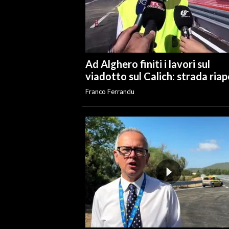
INFO AZIENDE
ABBONATI
ANNUNCI
Ad Alghero finiti i lavori sul
NECROLOGI
viadotto sul Calich: strada ria
PUBBLICITÀ
Franco Ferrandu
SPIAGGE
STORE