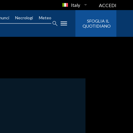
Italy
ACCEDI
nunci
Necrologi
Meteo
SFOGLIA IL
QUOTIDIANO