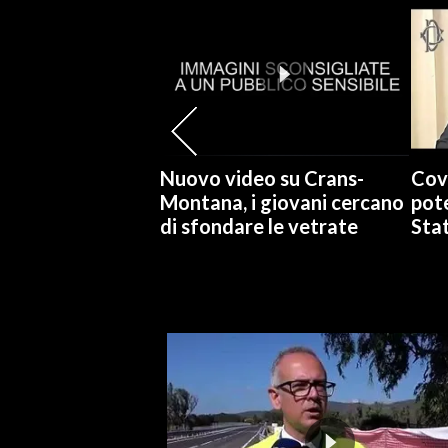
SPETTACOLI
GOSSIP
SALUTE
Nuovo video su Crans-
Cov
SARDEGNA TURISMO
Montana, i giovani cercano
pote
di sfondare le vetrate
Stat
SARDI NEL MONDO
NOTIZIE
EVENTI
#CARAUNIONE
3 MINUTI CON
INSULARITÀ