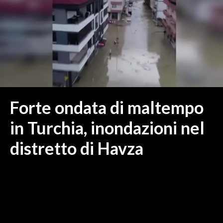
MEDIO CAMPIDANO
ORISTANO E PROVINCIA
SASSARI E PROVINCIA
GALLURA
NUORO E PROVINCIA
OGLIASTRA
AGENDA
Forte ondata di maltempo
CRONACA
in Turchia, inondazioni nel
ITALIA
distretto di Havza
MONDO
POLITICA
ECONOMIA
SERVIZI ALLE IMPRESE