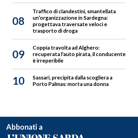
Traffico di clandestini, smantellata
08
un’organizzazione in Sardegna:
progettava traversate veloci e
trasporto di droga
Coppia travolta ad Alghero:
09
recuperata l'auto pirata, il conducente
è irreperibile
10
Sassari, precipita dalla scogliera a
Porto Palmas: morta una donna
Abbonati a