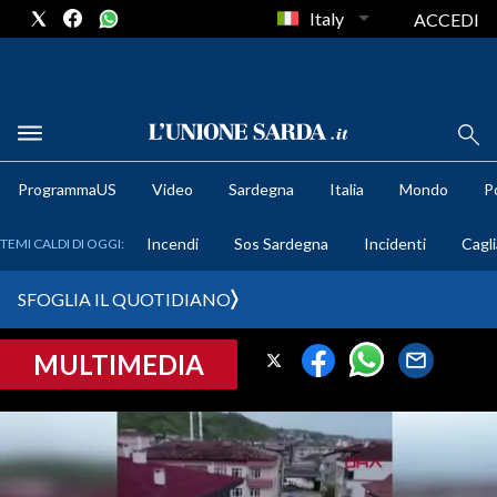
Italy
ACCEDI
METEO
ProgrammaUS
Video
Sardegna
Italia
Mondo
Po
COMUNI AL VOTO
Incendi
Sos Sardegna
Incidenti
Cagli
TEMI CALDI DI OGGI:
VIDEO
SFOGLIA IL QUOTIDIANO
FOTO
MULTIMEDIA
CRONACA SARDEGNA
CAGLIARI
PROVINCIA DI CAGLIARI
SULCIS IGLESIENTE