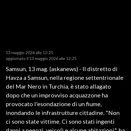
LAVORO
BANDI
SPORT IN SARDEGNA
SPORT
13 maggio 2026 alle 12:25
RISULTATI E CLASSIFICHE
aggiornato il 13 maggio 2026 alle 12:25
CALCIO
Samsun, 13 mag. (askanews) - Il distretto di
CALCIO REGIONALE
Havza a Samsun, nella regione settentrionale
BASKET
del Mar Nero in Turchia, è stato allagato
VOLLEY
dopo che un improvviso acquazzone ha
MOTORI
provocato l'esondazione di un fiume,
TENNIS
inondando le infrastrutture cittadine. "Non
ALTRI SPORT
ci sono state vittime. Ci sono stati ingenti
danni a negozi, veicoli e alcune abitazioni", ha
CULTURA