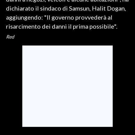
dichiarato il sindaco di Samsun, Halit Dogan,
SPETTACOLI
aggiungendo: "Il governo provvederà al
risarcimento dei danni il prima possibile".
GOSSIP
Red
SALUTE
SARDEGNA TURISMO
SARDI NEL MONDO
NOTIZIE
EVENTI
#CARAUNIONE
3 MINUTI CON
INSULARITÀ