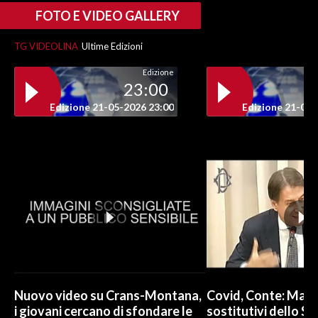
FOTO E VIDEO GALLERY
INFO AZIENDE
TG VIDEOLINA
Ultime Edizioni
ABBONATI
Edizione
ANNUNCI
23:00
NECROLOGI
Edizione 21-05-2026 23:00
Edizione 21-05-
PUBBLICITÀ
SPIAGGE
STORE
Nuovo video su Crans-Montana,
Covid, Conte: Mai u
i giovani cercano di sfondare le
sostitutivi dello St