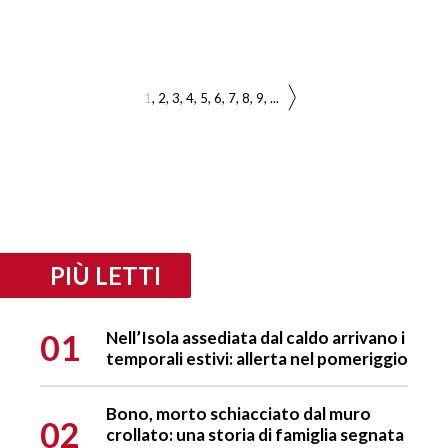
1
2
3
4
5
6
7
8
9
...
PIÙ LETTI
01
Nell’Isola assediata dal caldo arrivano i
temporali estivi: allerta nel pomeriggio
Bono, morto schiacciato dal muro
02
crollato: una storia di famiglia segnata