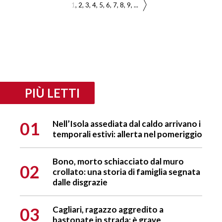
1
2
3
4
5
6
7
8
9
...
PIÙ LETTI
01
Nell’Isola assediata dal caldo arrivano i
temporali estivi: allerta nel pomeriggio
Bono, morto schiacciato dal muro
02
crollato: una storia di famiglia segnata
dalle disgrazie
03
Cagliari, ragazzo aggredito a
bastonate in strada: è grave