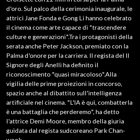
d'oro. Sul palco della cerimonia inaugurale, le
SPETTACOLI
attrici Jane Fonda e Gong Li hanno celebrato
il cinema come arte capace di "trascendere
GOSSIP
culture e generazioni".Tra i protagonisti della
SALUTE
serata anche Peter Jackson, premiato con la
Palma d'onore per la carriera. Il regista del Il
SARDEGNA TURISMO
Signore degli Anelli ha definito il
riconoscimento "quasi miracoloso".Alla
SARDI NEL MONDO
vigilia delle prime proiezioni in concorso,
NOTIZIE
spazio anche al dibattito sull'intelligenza
EVENTI
artificiale nel cinema. "L'IA è qui, combatterla
#CARAUNIONE
è una battaglia che perderemo", ha detto
l'attrice Demi Moore, membro della giuria
3 MINUTI CON
guidata dal regista sudcoreano Park Chan-
INSULARITÀ
wook.