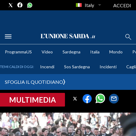
Italy
ACCEDI
METEO
ProgrammaUS
Video
Sardegna
Italia
Mondo
Po
COMUNI AL VOTO
Incendi
Sos Sardegna
Incidenti
Cagli
TEMI CALDI DI OGGI:
VIDEO
SFOGLIA IL QUOTIDIANO
FOTO
MULTIMEDIA
CRONACA SARDEGNA
CAGLIARI
PROVINCIA DI CAGLIARI
SULCIS IGLESIENTE