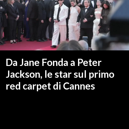
MEDIO CAMPIDANO
ORISTANO E PROVINCIA
SASSARI E PROVINCIA
GALLURA
NUORO E PROVINCIA
OGLIASTRA
AGENDA
Da Jane Fonda a Peter
CRONACA
Jackson, le star sul primo
ITALIA
red carpet di Cannes
MONDO
POLITICA
ECONOMIA
SERVIZI ALLE IMPRESE