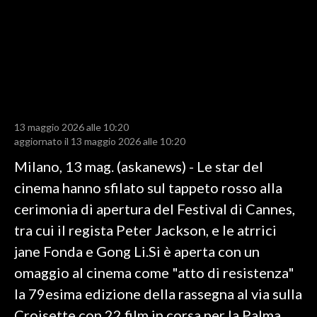
LAVORO
BANDI
SPORT IN SARDEGNA
SPORT
13 maggio 2026 alle 10:20
RISULTATI E CLASSIFICHE
aggiornato il 13 maggio 2026 alle 10:20
CALCIO
Milano, 13 mag. (askanews) - Le star del
CALCIO REGIONALE
cinema hanno sfilato sul tappeto rosso alla
BASKET
cerimonia di apertura del Festival di Cannes,
VOLLEY
tra cui il regista Peter Jackson, e le atrrici
MOTORI
jane Fonda e Gong Li.Si è aperta con un
TENNIS
omaggio al cinema come "atto di resistenza"
ALTRI SPORT
la 79esima edizione della rassegna al via sulla
Croisette con 22 film in corsa per la Palma
CULTURA