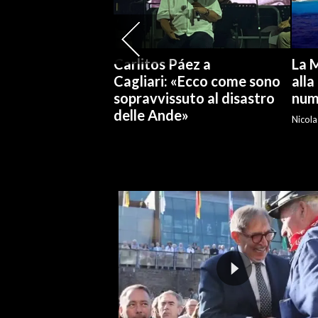
INFO AZIENDE
ABBONATI
Carlitos Páez a
La 
ANNUNCI
Cagliari: «Ecco come sono
alla
sopravvissuto al disastro
num
NECROLOGI
delle Ande»
PUBBLICITÀ
Nicola
SPIAGGE
STORE