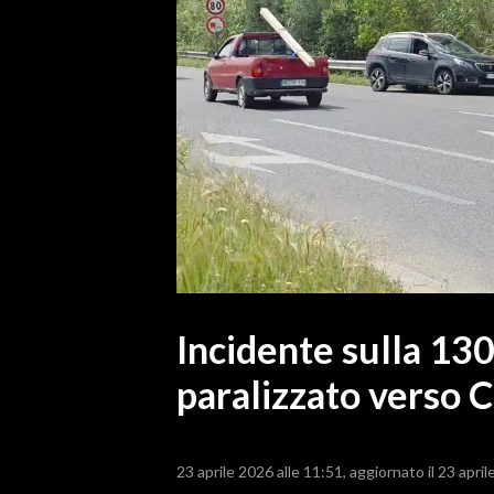
MEDIO CAMPIDANO
ORISTANO E PROVINCIA
SASSARI E PROVINCIA
GALLURA
NUORO E PROVINCIA
OGLIASTRA
AGENDA
CRONACA
ITALIA
MONDO
Incidente sulla 130
paralizzato verso C
POLITICA
ECONOMIA
23 aprile 2026 alle 11:51
aggiornato il 23 april
SERVIZI ALLE IMPRESE