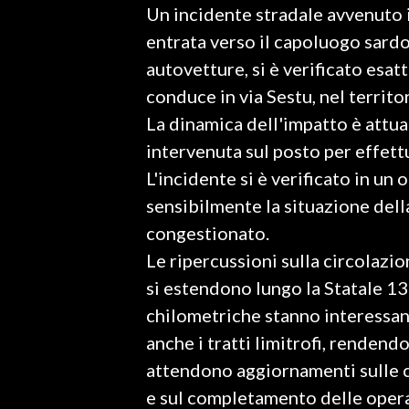
​Un incidente stradale avvenuto i
LAVORO
entrata verso il capoluogo sardo
BANDI
autovetture, si è verificato esa
conduce in via Sestu, nel territ
SPORT IN SARDEGNA
​La dinamica dell'impatto è attua
SPORT
intervenuta sul posto per effettu
RISULTATI E CLASSIFICHE
L'incidente si è verificato in un
CALCIO
sensibilmente la situazione dell
CALCIO REGIONALE
congestionato.
BASKET
​Le ripercussioni sulla circolazi
VOLLEY
si estendono lungo la Statale 13
MOTORI
chilometriche stanno interessan
TENNIS
anche i tratti limitrofi, rendendo 
ALTRI SPORT
attendono aggiornamenti sulle c
e sul completamento delle opera
CULTURA