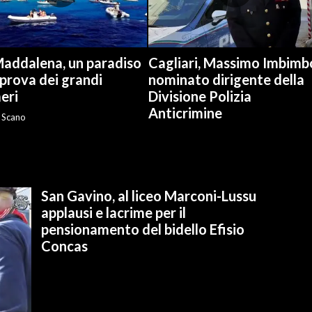
Maddalena, un paradiso
Cagliari, Massimo Imbimb
 prova dei grandi
nominato dirigente della
eri
Divisione Polizia
Anticrimine
 Scano
San Gavino, al liceo Marconi-Lussu
applausi e lacrime per il
pensionamento del bidello Efisio
Concas