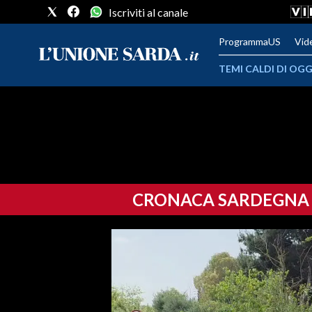
Iscriviti al canale
ProgrammaUS
Vid
TEMI CALDI DI OGG
METEO
COMUNI AL VOTO
VIDEO
CRONACA SARDEGNA
FOTO
CRONACA SARDEGNA
CAGLIARI
PROVINCIA DI CAGLIARI
SULCIS IGLESIENTE