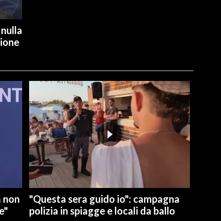
 nulla
ione
a non
"Questa sera guido io": campagna
e"
polizia in spiagge e locali da ballo