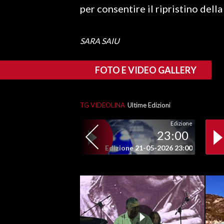
per consentire il ripristino della
SPETTACOLI
SARA SAIU
GOSSIP
FOTO E VIDEO GALLERY
SALUTE
SARDEGNA TURISMO
TG VIDEOLINA
Ultime Edizioni
SARDI NEL MONDO
Edizione
23:00
NOTIZIE
Edizione 21-05-2026 23:00
EVENTI
#CARAUNIONE
3 MINUTI CON
INSULARITÀ