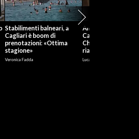
o
Stabilimenti balneari, a
Anfiteatro romano 
Cagliari è boom di
Cagliari, l'assessora
prenotazioni: «Ottima
Chiappe: «Nessun ri
stagione»
riaprirà nel 2029»
Veronica Fadda
Luca Neri