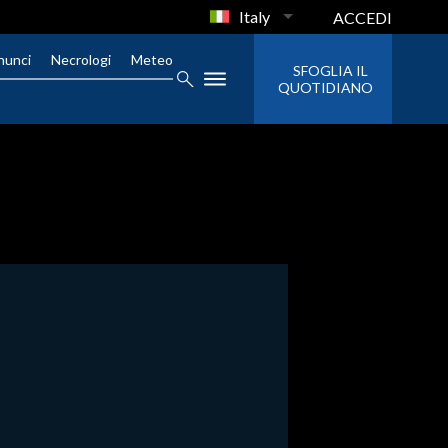
Italy
ACCEDI
nunci
Necrologi
Meteo
SFOGLIA IL
QUOTIDIANO