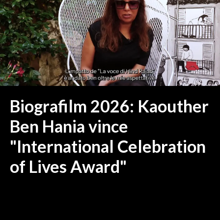
MEDIO CAMPIDANO
ORISTANO E PROVINCIA
SASSARI E PROVINCIA
GALLURA
NUORO E PROVINCIA
OGLIASTRA
AGENDA
Biografilm 2026: Kaouther
CRONACA
Ben Hania vince
ITALIA
"International Celebration
MONDO
of Lives Award"
POLITICA
ECONOMIA
SERVIZI ALLE IMPRESE