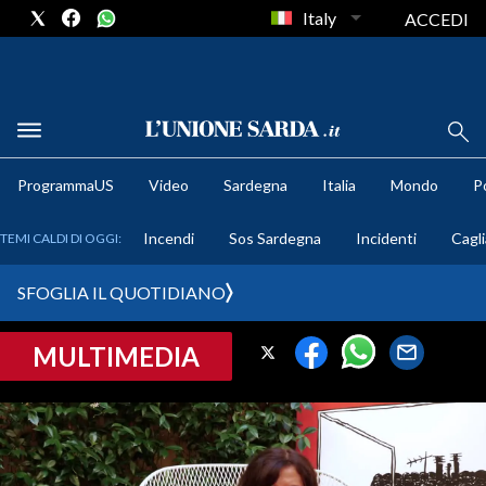
Italy
ACCEDI
METEO
ProgrammaUS
Video
Sardegna
Italia
Mondo
Po
COMUNI AL VOTO
Incendi
Sos Sardegna
Incidenti
Cagli
TEMI CALDI DI OGGI:
VIDEO
SFOGLIA IL QUOTIDIANO
FOTO
MULTIMEDIA
CRONACA SARDEGNA
CAGLIARI
PROVINCIA DI CAGLIARI
SULCIS IGLESIENTE