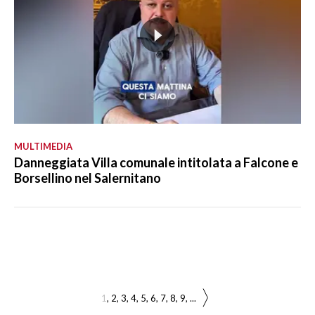
MULTIMEDIA
Danneggiata Villa comunale intitolata a Falcone e
Borsellino nel Salernitano
1
2
3
4
5
6
7
8
9
...