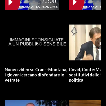
23:00
Edizione 21-05-2026 23:00
Edizione 21-05-
INFO AZIENDE
ABBONATI
ANNUNCI
NECROLOGI
PUBBLICITÀ
SPIAGGE
STORE
Nuovo video su Crans-Montana,
Covid, Conte: Mai u
i giovani cercano di sfondare le
sostitutivi dello St
vetrate
politica