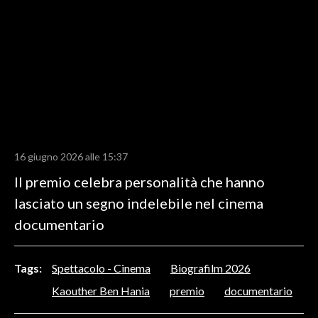
LAVORO
BANDI
SPORT IN SARDEGNA
SPORT
RISULTATI E CLASSIFICHE
CALCIO
16 giugno 2026 alle 15:37
CALCIO REGIONALE
Il premio celebra personalità che hanno
BASKET
lasciato un segno indelebile nel cinema
VOLLEY
documentario
MOTORI
TENNIS
Tags:
Spettacolo - Cinema
Biografilm 2026
ALTRI SPORT
Kaouther Ben Hania
premio
documentario
CULTURA