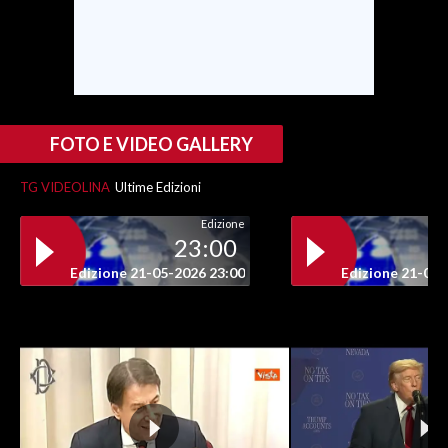
INFO AZIENDE
ABBONATI
ANNUNCI
NECROLOGI
FOTO E VIDEO GALLERY
PUBBLICITÀ
TG VIDEOLINA
Ultime Edizioni
SPIAGGE
STORE
Edizione
23:00
Edizione 21-05-2026 23:00
Edizione 21-05-