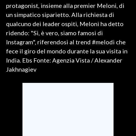
protagonist, insieme alla premier Meloni, di
SPETTACOLI
un simpatico siparietto. Alla richiesta di
qualcuno dei leader ospiti, Meloni ha detto
GOSSIP
ridendo: "Sì, è vero, siamo famosi di
Instagram", riferendosi al trend #melodi che
SALUTE
fece il giro del mondo durante la sua visita in
SARDEGNA TURISMO
India. Ebs Fonte: Agenzia Vista / Alexander
Jakhnagiev
SARDI NEL MONDO
NOTIZIE
EVENTI
#CARAUNIONE
3 MINUTI CON
INSULARITÀ