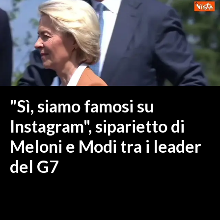
MEDIO CAMPIDANO
ORISTANO E PROVINCIA
SASSARI E PROVINCIA
GALLURA
NUORO E PROVINCIA
OGLIASTRA
AGENDA
"Sì, siamo famosi su
CRONACA
Instagram", siparietto di
ITALIA
Meloni e Modi tra i leader
MONDO
del G7
POLITICA
ECONOMIA
SERVIZI ALLE IMPRESE