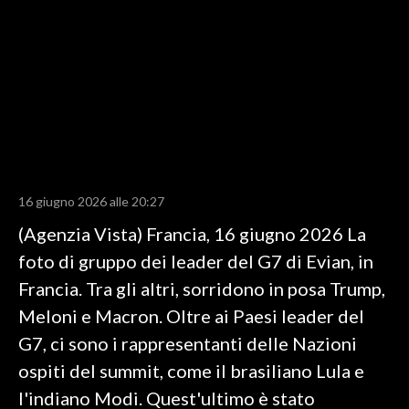
LAVORO
BANDI
SPORT IN SARDEGNA
SPORT
RISULTATI E CLASSIFICHE
CALCIO
16 giugno 2026 alle 20:27
CALCIO REGIONALE
(Agenzia Vista) Francia, 16 giugno 2026 La
BASKET
foto di gruppo dei leader del G7 di Evian, in
VOLLEY
Francia. Tra gli altri, sorridono in posa Trump,
MOTORI
Meloni e Macron. Oltre ai Paesi leader del
TENNIS
G7, ci sono i rappresentanti delle Nazioni
ALTRI SPORT
ospiti del summit, come il brasiliano Lula e
l'indiano Modi. Quest'ultimo è stato
CULTURA