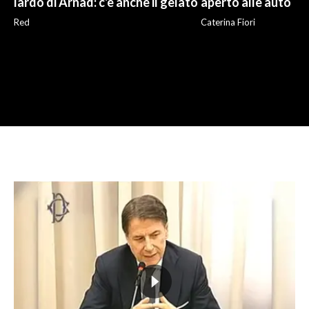
lardo di Arnad: c'è anche il gelato
aperto alle auto
Red
Caterina Fiori