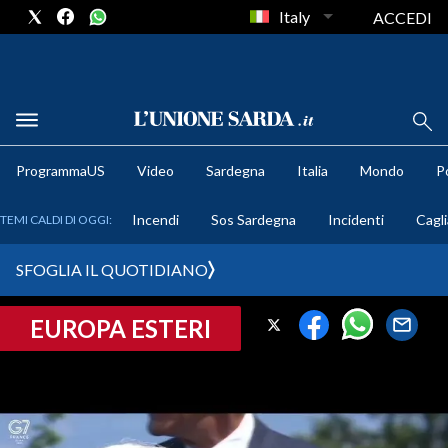
Italy
ACCEDI
METEO
ProgrammaUS
Video
Sardegna
Italia
Mondo
Po
COMUNI AL VOTO
Incendi
Sos Sardegna
Incidenti
Cagli
TEMI CALDI DI OGGI:
VIDEO
SFOGLIA IL QUOTIDIANO
FOTO
EUROPA ESTERI
CRONACA SARDEGNA
CAGLIARI
PROVINCIA DI CAGLIARI
SULCIS IGLESIENTE