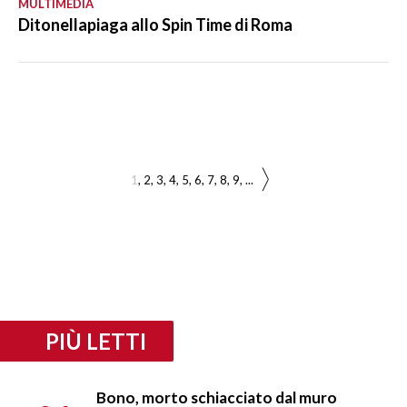
MULTIMEDIA
Ditonellapiaga allo Spin Time di Roma
1
2
3
4
5
6
7
8
9
...
PIÙ LETTI
Bono, morto schiacciato dal muro