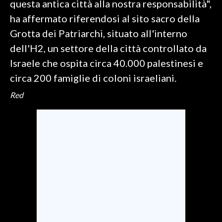
questa antica città alla nostra responsabilità",
ha affermato riferendosi al sito sacro della
SPETTACOLI
Grotta dei Patriarchi, situato all'interno
GOSSIP
dell'H2, un settore della città controllato da
Israele che ospita circa 40.000 palestinesi e
SALUTE
circa 200 famiglie di coloni israeliani.
SARDEGNA TURISMO
Red
SARDI NEL MONDO
NOTIZIE
EVENTI
#CARAUNIONE
3 MINUTI CON
INSULARITÀ