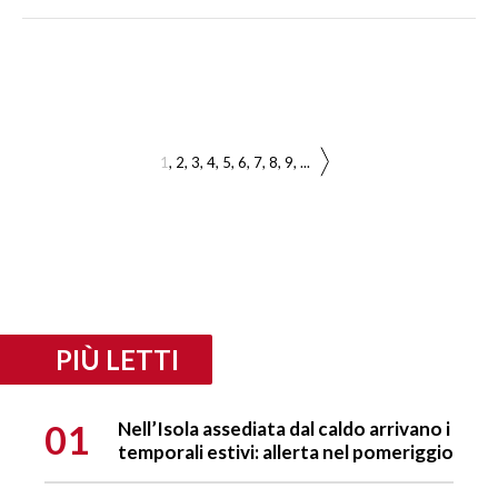
1
2
3
4
5
6
7
8
9
...
PIÙ LETTI
01
Nell’Isola assediata dal caldo arrivano i
temporali estivi: allerta nel pomeriggio