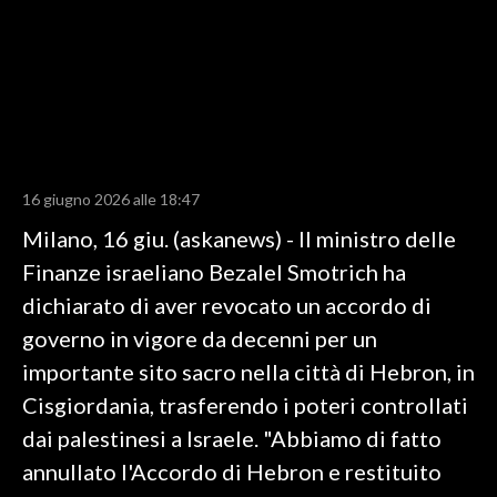
LAVORO
BANDI
SPORT IN SARDEGNA
SPORT
16 giugno 2026 alle 18:47
RISULTATI E CLASSIFICHE
Milano, 16 giu. (askanews) - Il ministro delle
CALCIO
Finanze israeliano Bezalel Smotrich ha
CALCIO REGIONALE
dichiarato di aver revocato un accordo di
BASKET
governo in vigore da decenni per un
VOLLEY
importante sito sacro nella città di Hebron, in
MOTORI
Cisgiordania, trasferendo i poteri controllati
TENNIS
dai palestinesi a Israele. "Abbiamo di fatto
ALTRI SPORT
annullato l'Accordo di Hebron e restituito
CULTURA