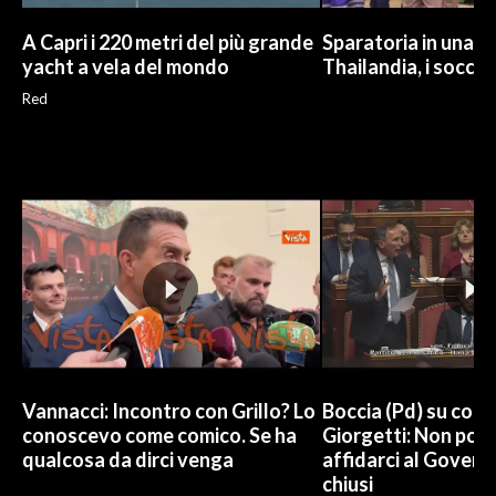
A Capri i 220 metri del più grande
Sparatoria in una sc
yacht a vela del mondo
Thailandia, i soccor
Red
Vannacci: Incontro con Grillo? Lo
Boccia (Pd) su conti
conoscevo come comico. Se ha
Giorgetti: Non pos
qualcosa da dirci venga
affidarci al Govern
chiusi