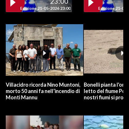
23:00
Edizione 21-05-2026 23:00
Edizione 21-05-
INFO AZIENDE
ABBONATI
ANNUNCI
NECROLOGI
PUBBLICITÀ
SPIAGGE
STORE
Villacidro ricorda Nino Muntoni,
Bonelli pianta l'omb
morto 50 anni fa nell’incendio di
letto del fiume Po: 
Monti Mannu
nostri fiumi si pros