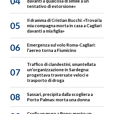
04
davanti a qualcosa di simile a un
tentativo di estorsione»
Il dramma di Cristian Bucchi: «Trovai la
05
mia compagna morta in casa a Cagliari
davanti a mia figlia»
06
Emergenza sul volo Roma-Cagliari:
l’aereo torna a Fiumicino
Traffico di clandestini, smantellata
07
un’organizzazione in Sardegna:
progettava traversate veloci e
trasporto di droga
08
Sassari, precipita dalla scogliera a
Porto Palmas: morta una donna
Crolla un muro a Bono: morto un