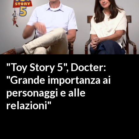
MEDIO CAMPIDANO
ORISTANO E PROVINCIA
SASSARI E PROVINCIA
GALLURA
NUORO E PROVINCIA
OGLIASTRA
AGENDA
"Toy Story 5", Docter:
CRONACA
"Grande importanza ai
ITALIA
personaggi e alle
MONDO
relazioni"
POLITICA
ECONOMIA
SERVIZI ALLE IMPRESE