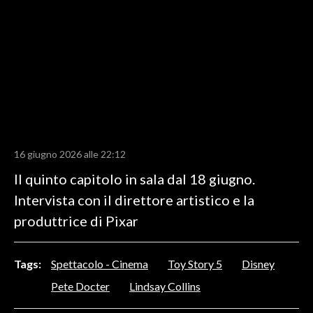
LAVORO
BANDI
SPORT IN SARDEGNA
SPORT
RISULTATI E CLASSIFICHE
CALCIO
16 giugno 2026 alle 22:12
CALCIO REGIONALE
Il quinto capitolo in sala dal 18 giugno.
BASKET
Intervista con il direttore artistico e la
VOLLEY
produttrice di Pixar
MOTORI
TENNIS
Tags:
Spettacolo - Cinema
Toy Story 5
Disney
ALTRI SPORT
Pete Docter
Lindsay Collins
CULTURA