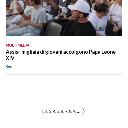
MULTIMEDIA
Assisi, migliaia di giovani accolgono Papa Leone
XIV
Red
1
2
3
4
5
6
7
8
9
...