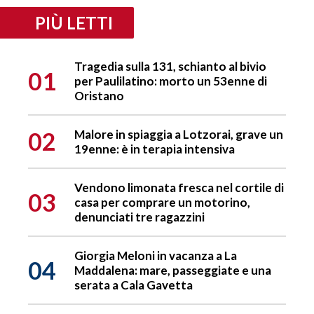
PIÙ LETTI
Tragedia sulla 131, schianto al bivio
01
per Paulilatino: morto un 53enne di
Oristano
02
Malore in spiaggia a Lotzorai, grave un
19enne: è in terapia intensiva
Vendono limonata fresca nel cortile di
03
casa per comprare un motorino,
denunciati tre ragazzini
Giorgia Meloni in vacanza a La
04
Maddalena: mare, passeggiate e una
serata a Cala Gavetta