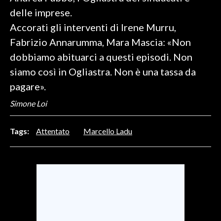
delle imprese.
INFO AZIENDE
Accorati gli interventi di Irene Murru,
ABBONATI
Fabrizio Annarumma, Mara Mascia: «Non
ANNUNCI
dobbiamo abituarci a questi episodi. Non
NECROLOGI
siamo così in Ogliastra. Non è una tassa da
PUBBLICITÀ
pagare».
SPIAGGE
Simone Loi
STORE
Tags:
Attentato
Marcello Ladu