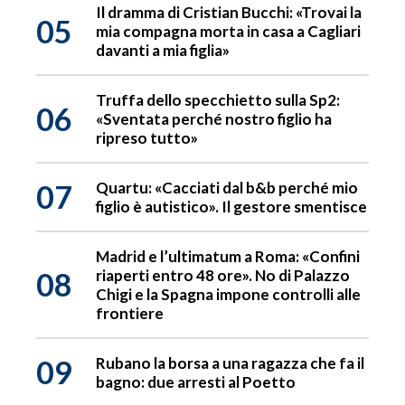
Il dramma di Cristian Bucchi: «Trovai la
05
mia compagna morta in casa a Cagliari
davanti a mia figlia»
Truffa dello specchietto sulla Sp2:
06
«Sventata perché nostro figlio ha
ripreso tutto»
07
Quartu: «Cacciati dal b&b perché mio
figlio è autistico». Il gestore smentisce
Madrid e l’ultimatum a Roma: «Confini
08
riaperti entro 48 ore». No di Palazzo
Chigi e la Spagna impone controlli alle
frontiere
09
Rubano la borsa a una ragazza che fa il
bagno: due arresti al Poetto