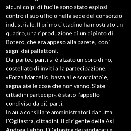
alcuni colpi di fucile sono stato esplosi
SPETTACOLI
contro il suo ufficio nella sede del consorzio
industriale. Il primo cittadino ha mostrato un
GOSSIP
quadro, una riproduzione di un dipinto di
SALUTE
Botero, che era appeso alla parete, con i
segni dei pallettoni.
SARDEGNA TURISMO
Dai partecipanti si è alzato un coro di no,
costellato di inviti alla partecipazione.
SARDI NEL MONDO
«Forza Marcello, basta alle scorciatoie,
NOTIZIE
segnalate le cose che non vanno. Siate
EVENTI
cittadini partecipi», è stato l’appello
#CARAUNIONE
condiviso da più parti.
In aula consiliare amministratori da tutta
3 MINUTI CON
l’Ogliastra, cittadini, il dirigente della Asl
Andrea Fabbo, l’Ogliastra dei sindacati e
INSULARITÀ