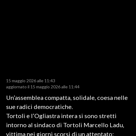
LAVORO
BANDI
SPORT IN SARDEGNA
SPORT
RISULTATI E CLASSIFICHE
CALCIO
CALCIO REGIONALE
15 maggio 2026 alle 11:43
BASKET
aggiornato il 15 maggio 2026 alle 11:44
VOLLEY
Un’assemblea compatta, solidale, coesa nelle
MOTORI
sue radici democratiche.
TENNIS
Tortoli e l’Ogliastra intera si sono stretti
ALTRI SPORT
intorno al sindaco di Tortoli Marcello Ladu,
vittima nei giorni scorsi di un attentato:
CULTURA