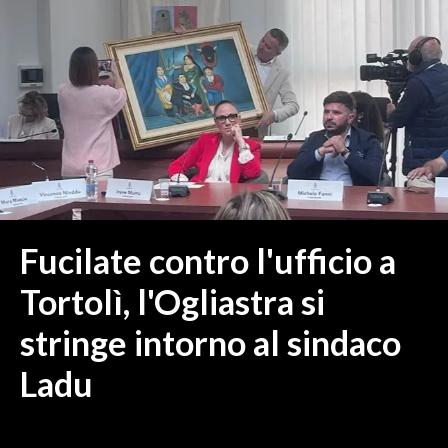
MEDIO CAMPIDANO
ORISTANO E PROVINCIA
SASSARI E PROVINCIA
GALLURA
NUORO E PROVINCIA
OGLIASTRA
AGENDA
CRONACA
Fucilate contro l'ufficio a
ITALIA
Tortolì, l'Ogliastra si
MONDO
stringe intorno al sindaco
POLITICA
Ladu
ECONOMIA
SERVIZI ALLE IMPRESE