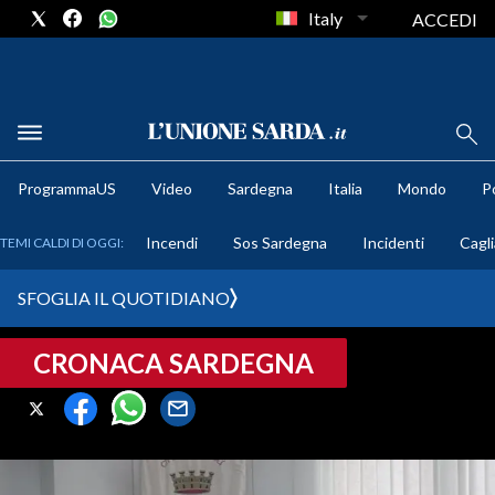
Italy
ACCEDI
METEO
ProgrammaUS
Video
Sardegna
Italia
Mondo
Po
COMUNI AL VOTO
Incendi
Sos Sardegna
Incidenti
Cagli
TEMI CALDI DI OGGI:
VIDEO
SFOGLIA IL QUOTIDIANO
FOTO
CRONACA SARDEGNA
CRONACA SARDEGNA
CAGLIARI
PROVINCIA DI CAGLIARI
SULCIS IGLESIENTE