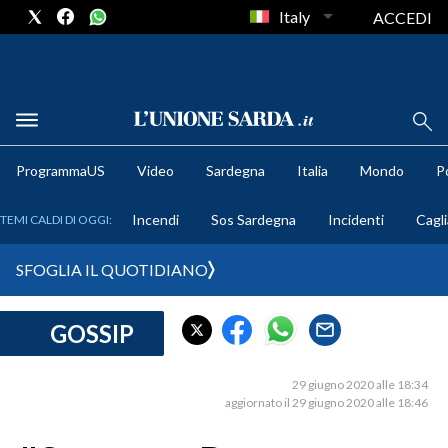
Italy
ACCEDI
METEO
ProgrammaUS
Video
Sardegna
Italia
Mondo
Po
COMUNI AL VOTO
Incendi
Sos Sardegna
Incidenti
Cagli
TEMI CALDI DI OGGI:
VIDEO
SFOGLIA IL QUOTIDIANO
FOTO
GOSSIP
CRONACA SARDEGNA
CAGLIARI
29 giugno 2020 alle 18:34
PROVINCIA DI CAGLIARI
aggiornato il 29 giugno 2020 alle 18:46
SULCIS IGLESIENTE