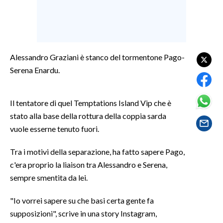
LAVORO
BANDI
SPORT IN SARDEGNA
Alessandro Graziani è stanco del tormentone Pago-
Serena Enardu.
SPORT
RISULTATI E CLASSIFICHE
Il tentatore di quel Temptations Island Vip che è
CALCIO
stato alla base della rottura della coppia sarda
CALCIO REGIONALE
vuole esserne tenuto fuori.
BASKET
Tra i motivi della separazione, ha fatto sapere Pago,
VOLLEY
c'era proprio la liaison tra Alessandro e Serena,
MOTORI
sempre smentita da lei.
TENNIS
ALTRI SPORT
"Io vorrei sapere su che basi certa gente fa
supposizioni", scrive in una story Instagram,
CULTURA