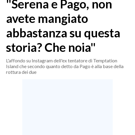
"Serena e Pago, non
MEDIO CAMPIDANO
ORISTANO E PROVINCIA
avete mangiato
SASSARI E PROVINCIA
abbastanza su questa
GALLURA
NUORO E PROVINCIA
storia? Che noia"
OGLIASTRA
AGENDA
L'affondo su Instagram dell'ex tentatore di Temptation
Island che secondo quanto detto da Pago è alla base della
CRONACA
rottura dei due
ITALIA
MONDO
POLITICA
ECONOMIA
SERVIZI ALLE IMPRESE