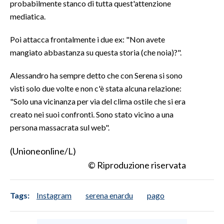
probabilmente stanco di tutta quest'attenzione
mediatica.
SPETTACOLI
Poi attacca frontalmente i due ex: "Non avete
GOSSIP
mangiato abbastanza su questa storia (che noia)?".
SALUTE
Alessandro ha sempre detto che con Serena si sono
visti solo due volte e non c'è stata alcuna relazione:
SARDEGNA TURISMO
"Solo una vicinanza per via del clima ostile che si era
creato nei suoi confronti. Sono stato vicino a una
SARDI NEL MONDO
persona massacrata sul web".
NOTIZIE
EVENTI
(Unioneonline/L)
© Riproduzione riservata
#CARAUNIONE
Tags:
Instagram
serena enardu
pago
3 MINUTI CON
INSULARITÀ