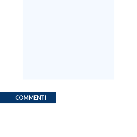
INFO AZIENDE
ABBONATI
ANNUNCI
NECROLOGI
PUBBLICITÀ
SPIAGGE
STORE
COMMENTI