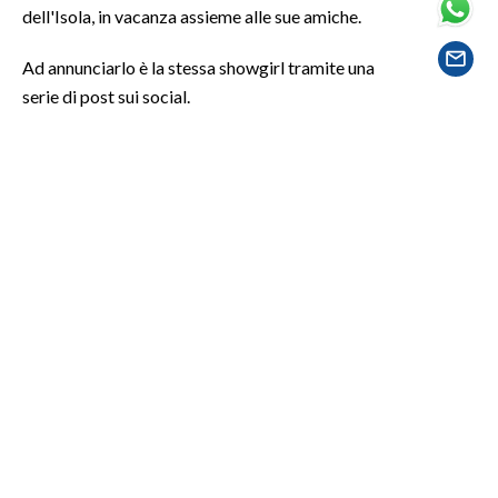
dell'Isola, in vacanza assieme alle sue amiche.
SPETTACOLI
Ad annunciarlo è la stessa showgirl tramite una
serie di post sui social.
GOSSIP
SALUTE
SARDEGNA TURISMO
SARDI NEL MONDO
NOTIZIE
EVENTI
#CARAUNIONE
3 MINUTI CON
INSULARITÀ