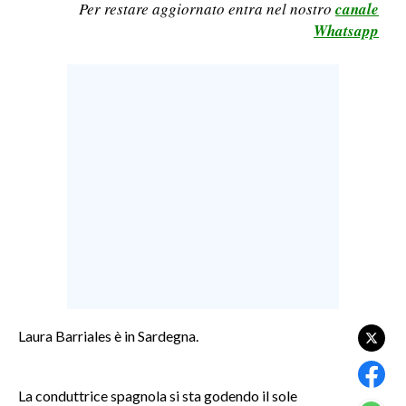
Per restare aggiornato entra nel nostro
canale
LAVORO
Whatsapp
BANDI
SPORT IN SARDEGNA
SPORT
RISULTATI E CLASSIFICHE
CALCIO
CALCIO REGIONALE
BASKET
VOLLEY
MOTORI
TENNIS
Laura Barriales è in Sardegna.
ALTRI SPORT
La conduttrice spagnola si sta godendo il sole
CULTURA