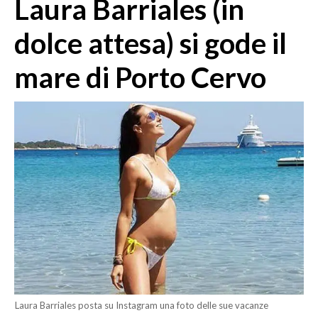
Laura Barriales (in
MEDIO CAMPIDANO
ORISTANO E PROVINCIA
dolce attesa) si gode il
SASSARI E PROVINCIA
mare di Porto Cervo
GALLURA
NUORO E PROVINCIA
OGLIASTRA
AGENDA
CRONACA
ITALIA
MONDO
POLITICA
ECONOMIA
Laura Barriales posta su Instagram una foto delle sue vacanze
SERVIZI ALLE IMPRESE