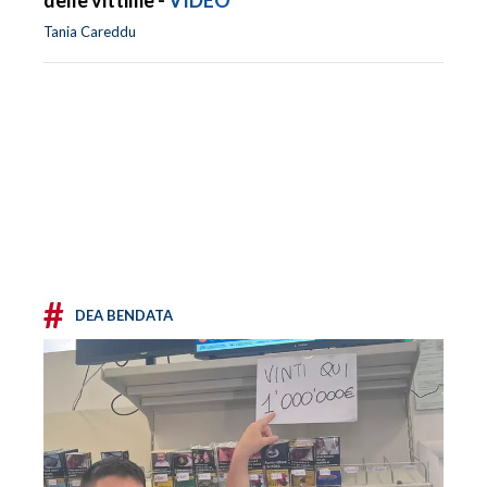
delle vittime -
VIDEO
Tania Careddu
#
DEA BENDATA