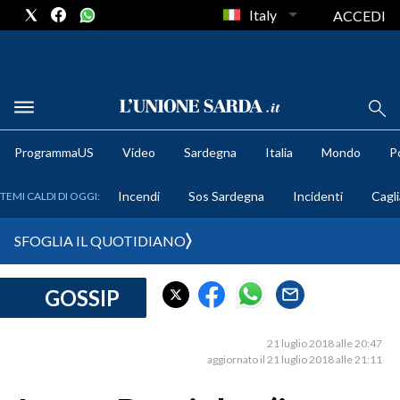
Italy
ACCEDI
METEO
ProgrammaUS
Video
Sardegna
Italia
Mondo
Po
COMUNI AL VOTO
Incendi
Sos Sardegna
Incidenti
Cagli
TEMI CALDI DI OGGI:
VIDEO
SFOGLIA IL QUOTIDIANO
FOTO
GOSSIP
CRONACA SARDEGNA
CAGLIARI
21 luglio 2018 alle 20:47
PROVINCIA DI CAGLIARI
aggiornato il 21 luglio 2018 alle 21:11
SULCIS IGLESIENTE