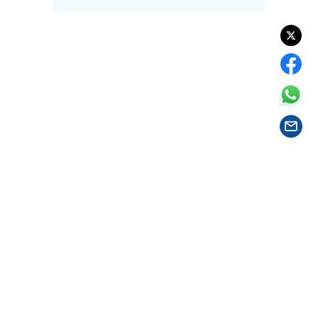
LAVORO
BANDI
SPORT IN SARDEGNA
SPORT
RISULTATI E CLASSIFICHE
CALCIO
CALCIO REGIONALE
BASKET
VOLLEY
MOTORI
TENNIS
ALTRI SPORT
CULTURA