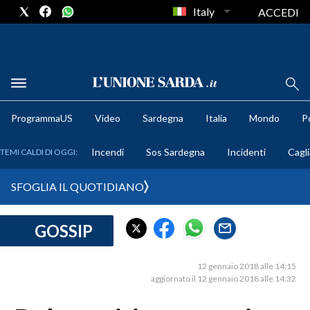
Italy
ACCEDI
METEO
ProgrammaUS
Video
Sardegna
Italia
Mondo
Po
COMUNI AL VOTO
Incendi
Sos Sardegna
Incidenti
Cagli
TEMI CALDI DI OGGI:
VIDEO
SFOGLIA IL QUOTIDIANO
FOTO
GOSSIP
CRONACA SARDEGNA
CAGLIARI
12 gennaio 2018 alle 14:15
PROVINCIA DI CAGLIARI
aggiornato il 12 gennaio 2018 alle 14:32
SULCIS IGLESIENTE