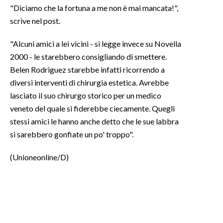
"Diciamo che la fortuna a me non è mai mancata!",
scrive nel post.
INFO AZIENDE
ABBONATI
"Alcuni amici a lei vicini - si legge invece su Novella
ANNUNCI
2000 - le starebbero consigliando di smettere.
NECROLOGI
Belen Rodriguez starebbe infatti ricorrendo a
diversi interventi di chirurgia estetica. Avrebbe
PUBBLICITÀ
lasciato il suo chirurgo storico per un medico
SPIAGGE
veneto del quale si fiderebbe ciecamente. Quegli
STORE
stessi amici le hanno anche detto che le sue labbra
si sarebbero gonfiate un po' troppo".
(Unioneonline/D)