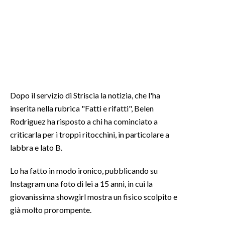
SPETTACOLI
GOSSIP
SALUTE
SARDEGNA TURISMO
Dopo il servizio di Striscia la notizia, che l'ha
inserita nella rubrica "Fatti e rifatti", Belen
SARDI NEL MONDO
Rodriguez ha risposto a chi ha cominciato a
criticarla per i troppi ritocchini, in particolare a
NOTIZIE
labbra e lato B.
EVENTI
Lo ha fatto in modo ironico, pubblicando su
#CARAUNIONE
Instagram una foto di lei a 15 anni, in cui la
giovanissima showgirl mostra un fisico scolpito e
3 MINUTI CON
già molto prorompente.
INSULARITÀ