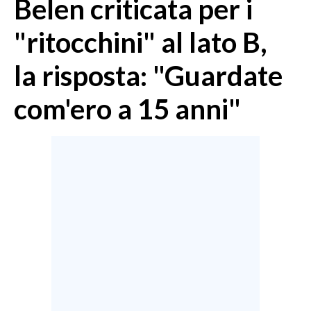
Belen criticata per i
MEDIO CAMPIDANO
ORISTANO E PROVINCIA
"ritocchini" al lato B,
SASSARI E PROVINCIA
la risposta: "Guardate
GALLURA
NUORO E PROVINCIA
com'ero a 15 anni"
OGLIASTRA
AGENDA
CRONACA
ITALIA
MONDO
POLITICA
ECONOMIA
SERVIZI ALLE IMPRESE