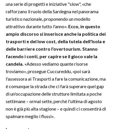
una serie di progetti e iniziative "slow", «che
rafforzano il ruolo della Sardegna nel panorama
INFO AZIENDE
turistico nazionale, proponendo un modello
ABBONATI
attrattivo durante tutto l'anno».
Ecco, in questo
ANNUNCI
ampio discorso si inserisce anche la politica dei
NECROLOGI
trasporti e del low cost, della tutela dell'Isola e
PUBBLICITÀ
delle barriere contro l'overtourism. Stanno
facendo i conti, per capire se il gioco vale la
SPIAGGE
candela.
«Adesso vediamo quante risorse
STORE
troviamo», prosegue Cuccureddu, «poi sarà
l'assessora ai Trasporti a fare la comunicazione, ma
è comunque la strada che ci farà superare quel gap
di un'occupazione delle strutture limitata a poche
settimane – ormai sette, perché l'ultima di agosto
non è già più alta stagione – e quindi ci consentirà di
spalmare meglio i flussi».