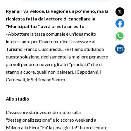
Ryanair va veloce, la Regione un po' meno, ma la
SPETTACOLI
richiesta fatta dal vettore di cancellare la
"Municipal Tax" avrà presto un esito.
GOSSIP
«Abbattere la tassa comunale è un'idea molto
SALUTE
interessante per l'inverno», dice l'assessore al
Turismo Franco Cuccureddu, «e stiamo studiando
SARDEGNA TURISMO
questa soluzione, decisamente la migliore per avere
più voli per promuovere gli altri "prodotti" che ci
SARDI NEL MONDO
stanno a cuore, quelli non balneari, i Capodanni, i
NOTIZIE
Carnevali, le Settimane Sante».
EVENTI
Allo studio
#CARAUNIONE
L'assessore sta investendo molto sulla
3 MINUTI CON
"destagionalizzazione" e lo scorso weekend a
Milano alla Fiera "Fa' la cosa giusta!" ha presentato
INSULARITÀ