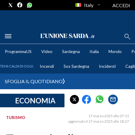
Italy
ACCEDI
METEO
ProgrammaUS
Video
Sardegna
Italia
Mondo
Po
COMUNI AL VOTO
Incendi
Sos Sardegna
Incidenti
Cagli
TEMI CALDI DI OGGI:
VIDEO
SFOGLIA IL QUOTIDIANO
FOTO
ECONOMIA
CRONACA SARDEGNA
CAGLIARI
17 marzo 2025 alle 07:11
TURISMO
PROVINCIA DI CAGLIARI
aggiornato il 17 marzo 2025 alle 18:27
SULCIS IGLESIENTE