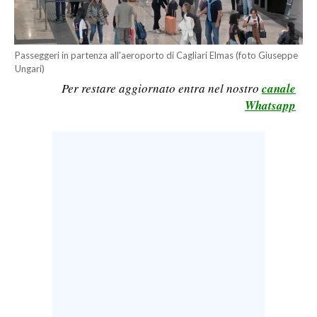
LAVORO
BANDI
Passeggeri in partenza all'aeroporto di Cagliari Elmas (foto Giuseppe
Ungari)
SPORT IN SARDEGNA
Per restare aggiornato entra nel nostro
canale
Whatsapp
SPORT
RISULTATI E CLASSIFICHE
CALCIO
CALCIO REGIONALE
BASKET
VOLLEY
MOTORI
TENNIS
ALTRI SPORT
CULTURA