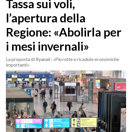
Tassa sui voli,
MEDIO CAMPIDANO
ORISTANO E PROVINCIA
l’apertura della
SASSARI E PROVINCIA
Regione: «Abolirla per
GALLURA
NUORO E PROVINCIA
i mesi invernali»
OGLIASTRA
AGENDA
La proposta di Ryanair: «Più rotte e ricadute economiche
importanti»
CRONACA
ITALIA
MONDO
POLITICA
ECONOMIA
SERVIZI ALLE IMPRESE