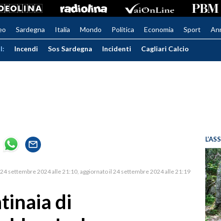
eo
Sardegna
Italia
Mondo
Politica
Economia
Sport
An
I:
Incendi
Sos Sardegna
Incidenti
Cagliari Calcio
L’AS
24 settembre 2024 alle 21:10
aggiornato il 24 settembre 2024 alle 21:19
tinaia di