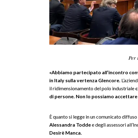
LAVORO
BANDI
SPORT IN SARDEGNA
SPORT
Per 
RISULTATI E CLASSIFICHE
CALCIO
«Abbiamo partecipato all’incontro con
CALCIO REGIONALE
in Italy sulla vertenza Glencore.
L’aziend
BASKET
il ridimensionamento del polo industriale
c
VOLLEY
di persone. Non lo possiamo accettare
MOTORI
TENNIS
È quanto si legge in un comunicato diffuso 
ALTRI SPORT
Alessandra Todde
e degli assessori all’In
Desirè Manca.
CULTURA