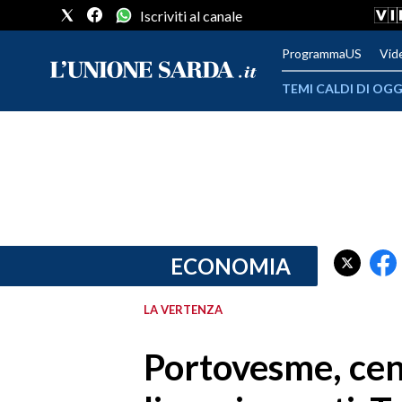
Iscriviti al canale
ProgrammaUS
Vid
TEMI CALDI DI OGG
METEO
COMUNI AL VOTO
VIDEO
FOTO
ECONOMIA
CRONACA SARDEGNA
LA VERTENZA
CAGLIARI
Portovesme, cen
PROVINCIA DI CAGLIARI
SULCIS IGLESIENTE