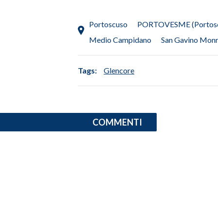
INFO AZIENDE
Portoscuso
PORTOVESME (Portos
ABBONATI
Medio Campidano
San Gavino Monr
ANNUNCI
NECROLOGI
Tags:
Glencore
PUBBLICITÀ
SPIAGGE
STORE
COMMENTI