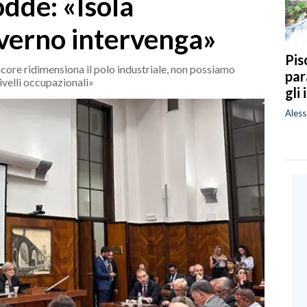
odde: «Isola
overno intervenga»
Pis
core ridimensiona il polo industriale, non possiamo
par
ivelli occupazionali»
gli
Ales