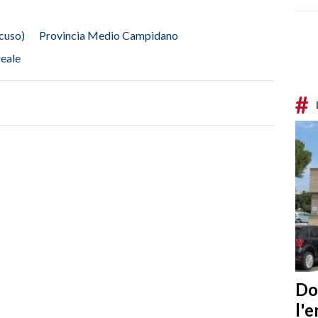
cuso)
Provincia Medio Campidano
eale
#
Do
l'