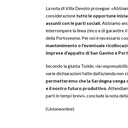
La nota di Villa Devoto prosegue: «Abbiam
SPETTACOLI
considerazione
tutte le opportune inizia
assunti con le parti sociali.
Abbiamo anche
GOSSIP
interrompere la linea zinco e di garantire i
della Portovesme. Per noi è necessario cost
SALUTE
mantenimento o l'eventuale ricollocazion
imprese d'appalto di San Gavino e Por
SARDEGNA TURISMO
Secondo la giunta Todde, «la responsabilità
SARDI NEL MONDO
varie dichiarazioni fatte dall’azienda non s
NOTIZIE
permetteremo che la Sardegna venga c
EVENTI
e il nostro futuro produttivo
. Attendiam
parti in tempi brevi», conclude la nota dell
#CARAUNIONE
(Unioneonline)
3 MINUTI CON
INSULARITÀ