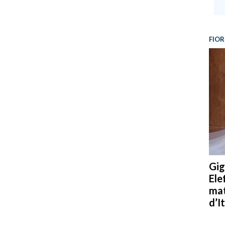
FIOR
Gig
Ele
mat
d’It