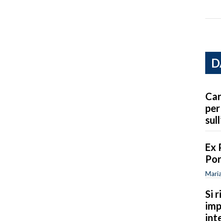
D
Car
per
sull
Ex 
Por
Maria
Si 
imp
int