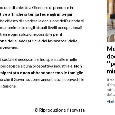
o quindi chiesto a Glencore di prendere in
tive affinché si tenga fede agli impegni
 chiesto di rivedere la decisione dell’azienda di
l mantenimento degli attuali livelli occupazionali
ruire ogni soluzione possibile per il
e delle lavoratrici e dei lavoratori delle
Mo
tovesme».
do
 sociale è necessaria e indispensabile e nelle
''
i percepisce alcuna prospettiva industriale.
Non
mi
alpestata e non abbandoneremo le famiglie
o che il Governo, come annunciato, riconvochi le
Il ra
dichi
a Regione.
raffo
dei 
Virgi
© Riproduzione riservata