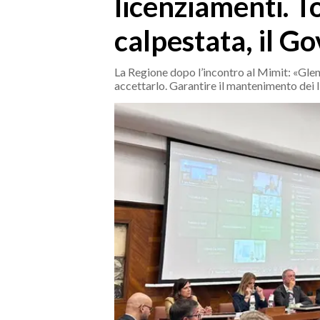
licenziamenti. T
MEDIO CAMPIDANO
ORISTANO E PROVINCIA
calpestata, il G
SASSARI E PROVINCIA
GALLURA
La Regione dopo l’incontro al Mimit: «Glen
accettarlo. Garantire il mantenimento dei l
NUORO E PROVINCIA
OGLIASTRA
AGENDA
CRONACA
ITALIA
MONDO
POLITICA
ECONOMIA
SERVIZI ALLE IMPRESE