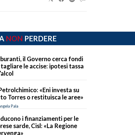
A
NON
PERDERE
buranti, il Governo cerca fondi
 tagliare le accise: ipotesi tassa
’alcol
Petrolchimico: «Eni investa su
to Torres o restituisca le aree»
ngela Pala
riducono i finanziamenti per le
rese sarde, Cisl: «La Regione
ervenga»