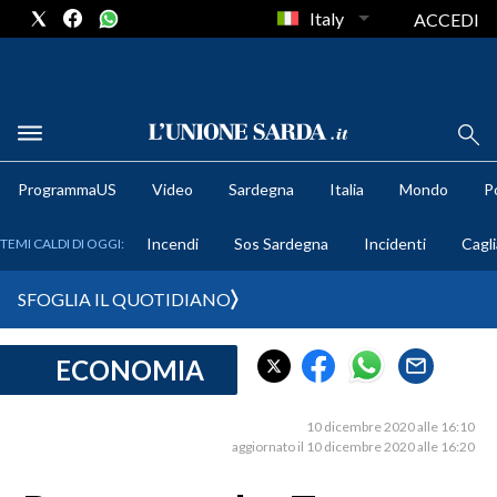
Italy
ACCEDI
METEO
ProgrammaUS
Video
Sardegna
Italia
Mondo
Po
COMUNI AL VOTO
Incendi
Sos Sardegna
Incidenti
Cagli
TEMI CALDI DI OGGI:
VIDEO
SFOGLIA IL QUOTIDIANO
FOTO
ECONOMIA
CRONACA SARDEGNA
CAGLIARI
10 dicembre 2020 alle 16:10
PROVINCIA DI CAGLIARI
aggiornato il 10 dicembre 2020 alle 16:20
SULCIS IGLESIENTE