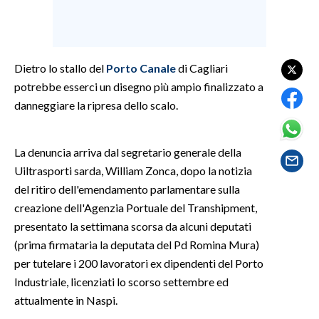
LAVORO
BANDI
Dietro lo stallo del
Porto Canale
di Cagliari
SPORT IN SARDEGNA
potrebbe esserci un disegno più ampio finalizzato a
danneggiare la ripresa dello scalo.
SPORT
RISULTATI E CLASSIFICHE
La denuncia arriva dal segretario generale della
CALCIO
Uiltrasporti sarda, William Zonca, dopo la notizia
CALCIO REGIONALE
del ritiro dell'emendamento parlamentare sulla
BASKET
creazione dell'Agenzia Portuale del Transhipment,
VOLLEY
presentato la settimana scorsa da alcuni deputati
MOTORI
(prima firmataria la deputata del Pd Romina Mura)
TENNIS
per tutelare i 200 lavoratori ex dipendenti del Porto
Industriale, licenziati lo scorso settembre ed
ALTRI SPORT
attualmente in Naspi.
CULTURA