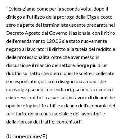
"Evidenziamo come per la seconda volta, dopo il
INFO AZIENDE
diniego all'utilizzo della proroga della Cigs a costo
ABBONATI
zero da parte del terminalista uscente preparata nel
Decreto Agosto dal Governo Nazionale, con il ritiro
ANNUNCI
dell'emendamento 120.03 sia stato nuovamente
NECROLOGI
negato ai lavoratori il diritto alla tutela del reddito e
PUBBLICITÀ
delle professionalità, oltre che aver messo in
SPIAGGE
discussione il rilancio del settore. Sorge più di un
STORE
dubbio sul fatto che dietro queste scelte, scellerate
e irresponsabili, ci sia un disegno più ampio, che
coinvolge pseudo imprenditori, pseudo faccendieri
e interessi politici trasversali, in favore di dinamiche
opache e ingiustificabili e a danno dell'economia del
territorio, della tenuta sociale e dei lavoratori e
della ripresa dei traffici contenitori".
(Unioneonline/F)