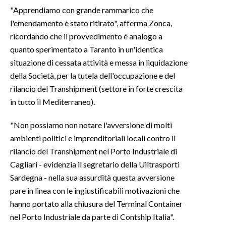
"Apprendiamo con grande rammarico che
SPETTACOLI
l'emendamento è stato ritirato", afferma Zonca,
ricordando che il provvedimento è analogo a
GOSSIP
quanto sperimentato a Taranto in un'identica
situazione di cessata attività e messa in liquidazione
SALUTE
della Società, per la tutela dell'occupazione e del
rilancio del Transhipment (settore in forte crescita
SARDEGNA TURISMO
in tutto il Mediterraneo).
SARDI NEL MONDO
"Non possiamo non notare l'avversione di molti
NOTIZIE
ambienti politici e imprenditoriali locali contro il
EVENTI
rilancio del Transhipment nel Porto Industriale di
Cagliari - evidenzia il segretario della Uiltrasporti
#CARAUNIONE
Sardegna - nella sua assurdità questa avversione
pare in linea con le ingiustificabili motivazioni che
3 MINUTI CON
hanno portato alla chiusura del Terminal Container
nel Porto Industriale da parte di Contship Italia".
INSULARITÀ