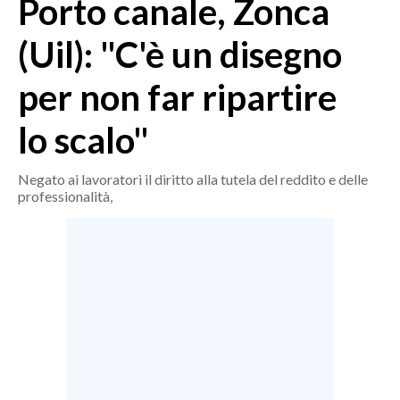
Porto canale, Zonca
MEDIO CAMPIDANO
ORISTANO E PROVINCIA
(Uil): "C'è un disegno
SASSARI E PROVINCIA
per non far ripartire
GALLURA
NUORO E PROVINCIA
lo scalo"
OGLIASTRA
AGENDA
Negato ai lavoratori il diritto alla tutela del reddito e delle
professionalità,
CRONACA
ITALIA
MONDO
POLITICA
ECONOMIA
SERVIZI ALLE IMPRESE