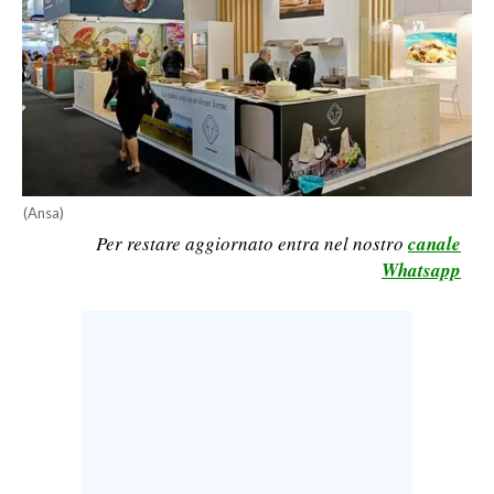
LAVORO
BANDI
SPORT IN SARDEGNA
SPORT
RISULTATI E CLASSIFICHE
(Ansa)
CALCIO
Per restare aggiornato entra nel nostro
canale
Whatsapp
CALCIO REGIONALE
BASKET
VOLLEY
MOTORI
TENNIS
ALTRI SPORT
CULTURA