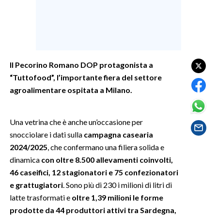
SPETTACOLI
GOSSIP
Il Pecorino Romano DOP protagonista a
SALUTE
“Tuttofood”, l’importante fiera del settore
agroalimentare ospitata a Milano.
SARDEGNA TURISMO
SARDI NEL MONDO
Una vetrina che è anche un’occasione per
NOTIZIE
snocciolare i dati sulla
campagna casearia
EVENTI
2024/2025
, che confermano una filiera solida e
dinamica
con oltre 8.500 allevamenti coinvolti,
#CARAUNIONE
46 caseifici, 12 stagionatori e 75 confezionatori
e grattugiatori
. Sono più di 230 i milioni di litri di
3 MINUTI CON
latte trasformati e
oltre 1,39 milioni le forme
prodotte da 44 produttori attivi tra Sardegna,
INSULARITÀ