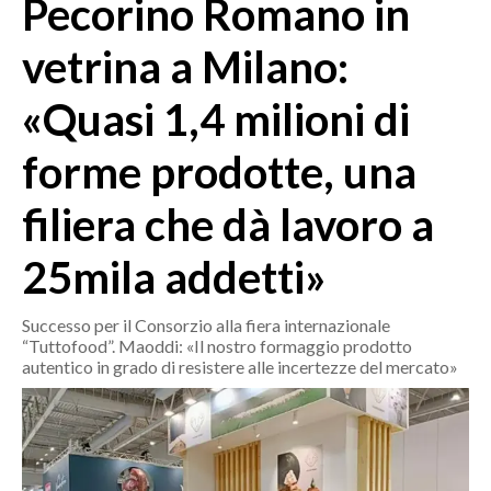
Pecorino Romano in
MEDIO CAMPIDANO
ORISTANO E PROVINCIA
vetrina a Milano:
SASSARI E PROVINCIA
«Quasi 1,4 milioni di
GALLURA
NUORO E PROVINCIA
forme prodotte, una
OGLIASTRA
AGENDA
filiera che dà lavoro a
CRONACA
25mila addetti»
ITALIA
Successo per il Consorzio alla fiera internazionale
MONDO
“Tuttofood”. Maoddi: «Il nostro formaggio prodotto
autentico in grado di resistere alle incertezze del mercato»
POLITICA
ECONOMIA
SERVIZI ALLE IMPRESE