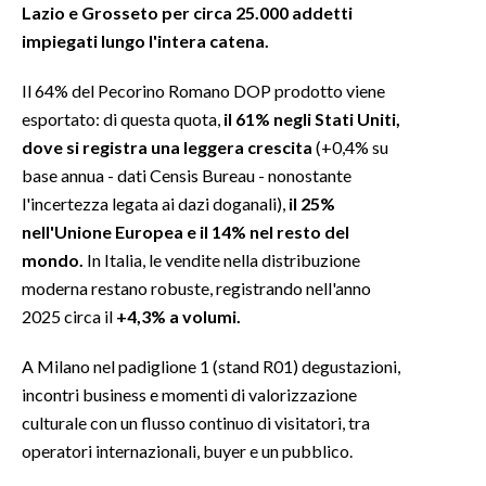
Lazio e Grosseto per circa 25.000 addetti
impiegati lungo l'intera catena.
INFO AZIENDE
ABBONATI
Il 64% del Pecorino Romano DOP prodotto viene
ANNUNCI
esportato: di questa quota,
il 61% negli Stati Uniti,
dove si registra una leggera crescita
(+0,4% su
NECROLOGI
base annua - dati Censis Bureau - nonostante
PUBBLICITÀ
l'incertezza legata ai dazi doganali),
il 25%
SPIAGGE
nell'Unione Europea e il 14% nel resto del
STORE
mondo.
In Italia, le vendite nella distribuzione
moderna restano robuste, registrando nell'anno
2025 circa il
+4,3% a volumi.
A Milano nel padiglione 1 (stand R01) degustazioni,
incontri business e momenti di valorizzazione
culturale con un flusso continuo di visitatori, tra
operatori internazionali, buyer e un pubblico.