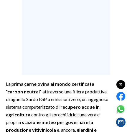
LAVORO
BANDI
SPORT IN SARDEGNA
SPORT
RISULTATI E CLASSIFICHE
CALCIO
CALCIO REGIONALE
BASKET
La prima
carne ovina al mondo certificata
VOLLEY
“carbon neutral”
attraverso una filiera produttiva
di agnello Sardo IGP a emissioni zero; un ingegnoso
MOTORI
sistema computerizzato di
recupero acque in
TENNIS
agricoltura
contro gli sprechi idrici; una vera e
ALTRI SPORT
propria
stazione meteo per governare la
produzione vitivinicola
e, ancora,
giardini e
CULTURA