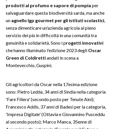
prodotti al profumo e sapore di pompia
per
salvaguardare questa biodiversità sarda, ma anche
SPETTACOLI
un
agnello Igp gourmet per gli istituti scolastici
,
GOSSIP
senza dimenticare un'azienda agricola al pieno
servizio dei più in difficoltà in una comunità tra
SALUTE
genuinità e solidarietà. Sono i p
rogetti innovativi
che hanno illuminato l'edizione 2023 degli
Oscar
SARDEGNA TURISMO
Green di Coldiretti
andati in scena a
Montevecchio, Guspini.
SARDI NEL MONDO
NOTIZIE
Gli agricoltori da Oscar nella 17esima edizione
EVENTI
sono: Pietro Ledda, 34 anni di Sindia nella categoria
'Fare Filiera' (secondo posto per Tenute Aini);
#CARAUNIONE
Francesco Addis, 37 anni di Badesi per la categoria,
3 MINUTI CON
'Impresa Digitale' (Ottavia e Giovannino Pusceddu
al secondo posto); Marco Manca, 35enne di
INSULARITÀ