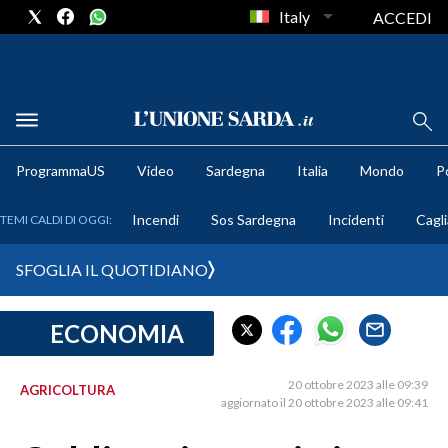
Italy
ACCEDI
METEO
ProgrammaUS
Video
Sardegna
Italia
Mondo
Po
COMUNI AL VOTO
Incendi
Sos Sardegna
Incidenti
Cagli
TEMI CALDI DI OGGI:
VIDEO
SFOGLIA IL QUOTIDIANO
FOTO
ECONOMIA
CRONACA SARDEGNA
CAGLIARI
20 ottobre 2023 alle 09:39
AGRICOLTURA
PROVINCIA DI CAGLIARI
aggiornato il 20 ottobre 2023 alle 09:41
SULCIS IGLESIENTE