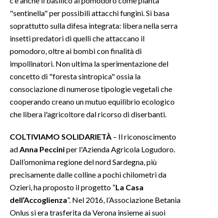
c’è anche il basilico al pomodoro come pianta
"sentinella" per possibili attacchi fungini. Si basa
soprattutto sulla difesa integrata: libera nella serra
insetti predatori di quelli che attaccano il
pomodoro, oltre ai bombi con finalità di
impollinatori. Non ultima la sperimentazione del
concetto di "foresta sintropica" ossia la
consociazione di numerose tipologie vegetali che
cooperando creano un mutuo equilibrio ecologico
che libera l'agricoltore dal ricorso di diserbanti.
COLTIVIAMO SOLIDARIETÀ
– Il riconoscimento
ad
Anna Peccini
per l'Azienda Agricola Logudoro.
Dall’omonima regione del nord Sardegna, più
precisamente dalle colline a pochi chilometri da
Ozieri, ha proposto il progetto “
La Casa
dell’Accoglienza
”. Nel 2016, l’Associazione Betania
Onlus si era trasferita da Verona insieme ai suoi