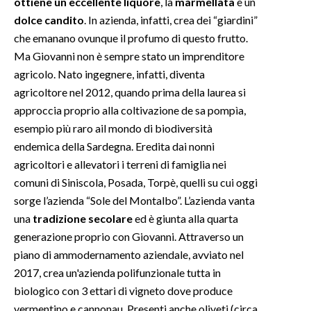
ottiene un eccellente liquore
, la
marmellata
e un
dolce candito
. In azienda, infatti, crea dei “giardini”
che emanano ovunque il profumo di questo frutto.
Ma Giovanni non è sempre stato un imprenditore
agricolo. Nato ingegnere, infatti, diventa
agricoltore nel 2012, quando prima della laurea si
approccia proprio alla coltivazione de sa pompìa,
esempio più raro ail mondo di biodiversità
endemica della Sardegna. Eredita dai nonni
agricoltori e allevatori i terreni di famiglia nei
comuni di Siniscola, Posada, Torpè, quelli su cui oggi
sorge l’azienda “Sole del Montalbo”. L’azienda vanta
una
tradizione secolare
ed è giunta alla quarta
generazione proprio con Giovanni. Attraverso un
piano di ammodernamento aziendale, avviato nel
2017, crea un'azienda polifunzionale tutta in
biologico con 3 ettari di vigneto dove produce
vermentino e cannonau. Presenti anche oliveti (circa