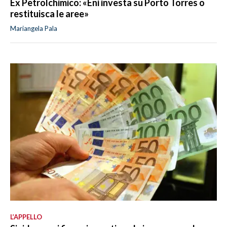
Ex Petrolchimico: «Eni investa su Porto Torres o
restituisca le aree»
Mariangela Pala
L’APPELLO