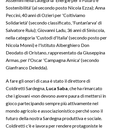
Assemini nella categoria 'Energie per il Futuro e
Sostenibilità' (al secondo posto Nicola Ezza); Anna
INFO AZIENDE
Peccini, 40 anni di Ozieri per 'Coltiviamo
ABBONATI
Solidarietà' (secondo classificato, 'Funtan'arva' di
Salvatore Ruiu); Giovanni Ladu, 36 anni di Siniscola,
ANNUNCI
nella categoria 'Custodi d'Italia' (secondo posto per
NECROLOGI
Nicola Monni) e l'Istituto Alberghiero Don
PUBBLICITÀ
Deodato di Oristano, rappresentato da Giuseppina
SPIAGGE
Armas, per l'Oscar 'Campagna Amica' (secondo
STORE
Gianfranco Deledda).
A fare gli onori di casa è stato il direttore di
Coldiretti Sardegna,
Luca Saba
, che ha rimarcato
che i giovani «non devono avere paura di mettersi in
gioco partecipando sempre più attivamente nel
mondo agricolo e associazionistico perché sono il
futuro della nostra Sardegna produttiva e sociale.
Coldiretti c'è e lavora per rendere protagoniste le