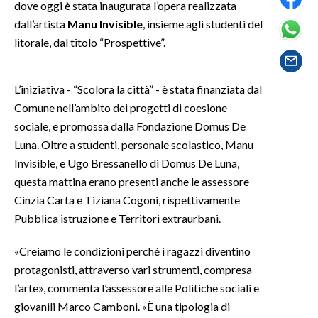
dove oggi è stata inaugurata l’opera realizzata
dall’artista
Manu Invisible
, insieme agli studenti del
SPETTACOLI
litorale, dal titolo “Prospettive”.
GOSSIP
L’iniziativa - “Scolora la città” - è stata finanziata dal
SALUTE
Comune nell’ambito dei progetti di coesione
sociale, e promossa dalla Fondazione Domus De
SARDEGNA TURISMO
Luna. Oltre a studenti, personale scolastico, Manu
Invisible, e Ugo Bressanello di Domus De Luna,
SARDI NEL MONDO
questa mattina erano presenti anche le assessore
NOTIZIE
Cinzia Carta e Tiziana Cogoni, rispettivamente
EVENTI
Pubblica istruzione e Territori extraurbani.
#CARAUNIONE
«Creiamo le condizioni perché i ragazzi diventino
protagonisti, attraverso vari strumenti, compresa
3 MINUTI CON
l’arte», commenta l’assessore alle Politiche sociali e
giovanili Marco Camboni. «È una tipologia di
INSULARITÀ