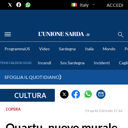
Italy
ACCEDI
METEO
ProgrammaUS
Video
Sardegna
Italia
Mondo
Po
COMUNI AL VOTO
Incendi
Sos Sardegna
Incidenti
Cagli
TEMI CALDI DI OGGI:
VIDEO
SFOGLIA IL QUOTIDIANO
FOTO
CULTURA
CRONACA SARDEGNA
CAGLIARI
L’OPERA
29 aprile 2024 alle 17:44
PROVINCIA DI CAGLIARI
SULCIS IGLESIENTE
Quartu, nuovo murale