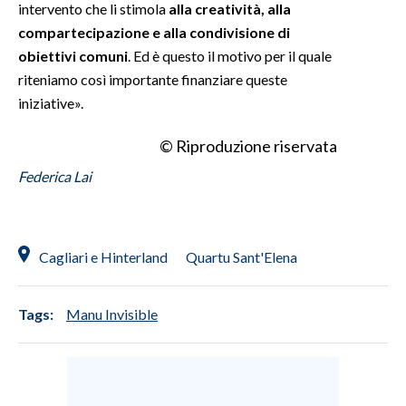
intervento che li stimola
alla creatività, alla
compartecipazione e alla condivisione di
INFO AZIENDE
obiettivi comuni
. Ed è questo il motivo per il quale
ABBONATI
riteniamo così importante finanziare queste
ANNUNCI
iniziative».
NECROLOGI
© Riproduzione riservata
PUBBLICITÀ
Federica Lai
SPIAGGE
STORE
Cagliari e Hinterland
Quartu Sant'Elena
Tags:
Manu Invisible