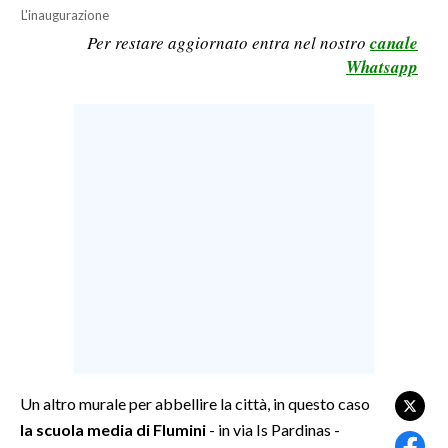
L'inaugurazione
LAVORO
Per restare aggiornato entra nel nostro
canale
BANDI
Whatsapp
SPORT IN SARDEGNA
SPORT
RISULTATI E CLASSIFICHE
CALCIO
CALCIO REGIONALE
BASKET
VOLLEY
MOTORI
TENNIS
ALTRI SPORT
Un altro murale per abbellire la città, in questo caso
la scuola media di Flumini
- in via Is Pardinas -
CULTURA