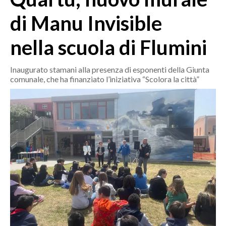
MEDIO CAMPIDANO
di Manu Invisible
ORISTANO E PROVINCIA
SASSARI E PROVINCIA
nella scuola di Flumini
GALLURA
NUORO E PROVINCIA
Inaugurato stamani alla presenza di esponenti della Giunta
comunale, che ha finanziato l’iniziativa “Scolora la città”
OGLIASTRA
AGENDA
CRONACA
ITALIA
MONDO
POLITICA
ECONOMIA
SERVIZI ALLE IMPRESE