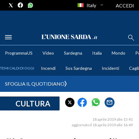
Italy
ACCEDI
METEO
ProgrammaUS
Video
Sardegna
Italia
Mondo
Po
COMUNI AL VOTO
Incendi
Sos Sardegna
Incidenti
Cagli
TEMI CALDI DI OGGI:
VIDEO
SFOGLIA IL QUOTIDIANO
FOTO
CULTURA
CRONACA SARDEGNA
CAGLIARI
18 aprile 2019 alle 15:41
PROVINCIA DI CAGLIARI
aggiornato il 18 aprile 2019 alle 16:49
SULCIS IGLESIENTE