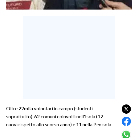
LAVORO
BANDI
SPORT IN SARDEGNA
SPORT
RISULTATI E CLASSIFICHE
CALCIO
CALCIO REGIONALE
BASKET
VOLLEY
MOTORI
Oltre 22mila volontari in campo (studenti
TENNIS
soprattutto), 62 comuni coinvolti nell'Isola (12
ALTRI SPORT
nuovi rispetto allo scorso anno) e 11 nella Penisola.
CULTURA