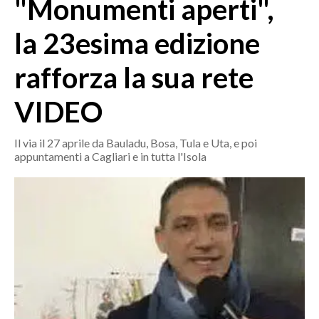
"Monumenti aperti",
MEDIO CAMPIDANO
ORISTANO E PROVINCIA
la 23esima edizione
SASSARI E PROVINCIA
rafforza la sua rete
GALLURA
NUORO E PROVINCIA
VIDEO
OGLIASTRA
AGENDA
Il via il 27 aprile da Bauladu, Bosa, Tula e Uta, e poi
appuntamenti a Cagliari e in tutta l'Isola
CRONACA
ITALIA
MONDO
POLITICA
ECONOMIA
SERVIZI ALLE IMPRESE