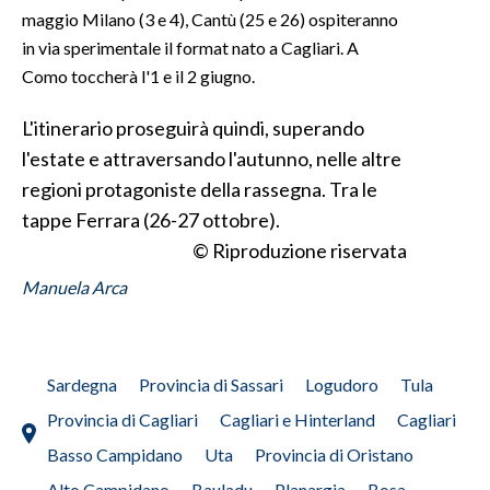
maggio Milano (3 e 4), Cantù (25 e 26) ospiteranno
in via sperimentale il format nato a Cagliari. A
Como toccherà l'1 e il 2 giugno.
L'itinerario proseguirà quindi, superando
l'estate e attraversando l'autunno, nelle altre
regioni protagoniste della rassegna. Tra le
tappe Ferrara (26-27 ottobre).
© Riproduzione riservata
Manuela Arca
Sardegna
Provincia di Sassari
Logudoro
Tula
Provincia di Cagliari
Cagliari e Hinterland
Cagliari
Basso Campidano
Uta
Provincia di Oristano
Alto Campidano
Bauladu
Planargia
Bosa