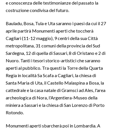
e conoscenza delle testimonianze del passato la
costruzione condivisa del futuro.
INFO AZIENDE
ABBONATI
Bauladu, Bosa, Tula e Uta saranno i paesi da cui il 27
ANNUNCI
aprile partirà Monumenti aperti che toccherà
Cagliari (11-12 maggio), 9 centri della sua Città
NECROLOGI
metropolitana, 31 comuni della provincia del Sud
PUBBLICITÀ
Sardegna, 12 di quella di Sassari, 8 di Oristano e 2 di
SPIAGGE
Nuoro. Tanti i tesori storico-artistici che saranno
STORE
aperti al pubblico. Tra questi la Torre della Quarta
Regia in località Sa Scafa a Cagliari, la chiesa di
Santa Maria di Uta, il Castello Malaspina a Bosa, la
cattedrale e la casa natale di Gramsci ad Ales, l'area
archeologica di Nora, l'Argentiera-Museo della
miniera a Sassari e la chiesa di San Lorenzo di Porto
Rotondo.
Monumenti aperti sbarcherà poi in Lombardia. A