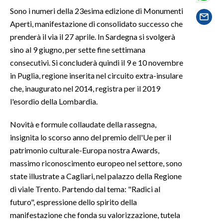
Sono i numeri della 23esima edizione di Monumenti
SPETTACOLI
Aperti, manifestazione di consolidato successo che
prenderà il via il 27 aprile. In Sardegna si svolgerà
GOSSIP
sino al 9 giugno, per sette fine settimana
consecutivi. Si concluderà quindi il 9 e 10 novembre
SALUTE
in Puglia, regione inserita nel circuito extra-insulare
che, inaugurato nel 2014, registra per il 2019
SARDEGNA TURISMO
l'esordio della Lombardia.
SARDI NEL MONDO
Novità e formule collaudate della rassegna,
NOTIZIE
insignita lo scorso anno del premio dell'Ue per il
EVENTI
patrimonio culturale-Europa nostra Awards,
massimo riconoscimento europeo nel settore, sono
#CARAUNIONE
state illustrate a Cagliari, nel palazzo della Regione
di viale Trento. Partendo dal tema: "Radici al
3 MINUTI CON
futuro", espressione dello spirito della
manifestazione che fonda su valorizzazione, tutela
INSULARITÀ