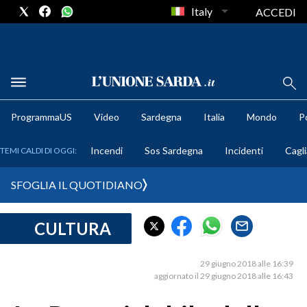
Italy
ACCEDI
METEO
ProgrammaUS
Video
Sardegna
Italia
Mondo
Po
COMUNI AL VOTO
Incendi
Sos Sardegna
Incidenti
Cagli
TEMI CALDI DI OGGI:
VIDEO
SFOGLIA IL QUOTIDIANO
FOTO
CULTURA
CRONACA SARDEGNA
CAGLIARI
29 giugno 2018 alle 16:39
PROVINCIA DI CAGLIARI
aggiornato il 29 giugno 2018 alle 16:43
SULCIS IGLESIENTE