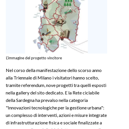
INFO AZIENDE
ABBONATI
ANNUNCI
NECROLOGI
PUBBLICITÀ
SPIAGGE
L'immagine del progetto vincitore
STORE
Nel corso della manifestazione dello scorso anno
alla Triennale di Milano i visitatori hanno scelto,
tramite referendum, nove progetti tra quelli esposti
nella gallery del sito dedicato. E la Rete ciclabile
della Sardegna ha prevalso nella categoria
"Innovazioni tecnologiche per la gestione urbana":
un complesso di interventi, azioni e misure integrate
di infrastrutturazione fisica e sociale finalizzate a