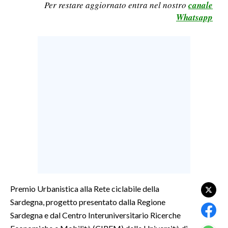
Per restare aggiornato entra nel nostro
canale
LAVORO
Whatsapp
BANDI
SPORT IN SARDEGNA
SPORT
RISULTATI E CLASSIFICHE
CALCIO
CALCIO REGIONALE
BASKET
VOLLEY
MOTORI
TENNIS
Premio Urbanistica alla Rete ciclabile della
Sardegna, progetto presentato dalla Regione
ALTRI SPORT
Sardegna e dal Centro Interuniversitario Ricerche
CULTURA