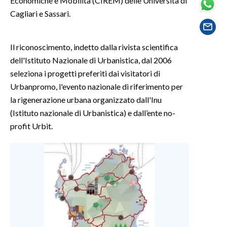
Economiche e Mobilità (CIREM) delle Università di
Cagliari e Sassari.
SPETTACOLI
Il riconoscimento, indetto dalla rivista scientifica
GOSSIP
dell'Istituto Nazionale di Urbanistica, dal 2006
SALUTE
seleziona i progetti preferiti dai visitatori di
Urbanpromo, l'evento nazionale di riferimento per
SARDEGNA TURISMO
la rigenerazione urbana organizzato dall'Inu
(Istituto nazionale di Urbanistica) e dall’ente no-
SARDI NEL MONDO
profit Urbit.
NOTIZIE
EVENTI
#CARAUNIONE
3 MINUTI CON
INSULARITÀ